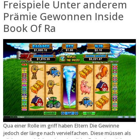
Freispiele Unter anderem
Prämie Gewonnen Inside
Book Of Ra
Qua einer Rolle im griff haben Eltern Die Gewinne
jedoch der länge nach vervielfachen. Diese müssen als