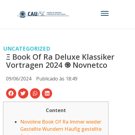
UNCATEGORIZED
Ξ Book Of Ra Deluxe Klassiker
Vortragen 2024 ֍ Novnetco
09/06/2024
Publicado às
18:49
Content
Novoline Book Of Ra Immer wieder
Gestellte Wundern Häufig gestellte