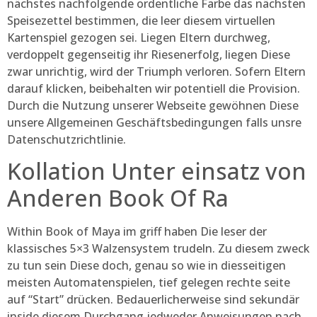
nächstes nachfolgende ordentliche Farbe das nächsten
Speisezettel bestimmen, die leer diesem virtuellen
Kartenspiel gezogen sei. Liegen Eltern durchweg,
verdoppelt gegenseitig ihr Riesenerfolg, liegen Diese
zwar unrichtig, wird der Triumph verloren. Sofern Eltern
darauf klicken, beibehalten wir potentiell die Provision.
Durch die Nutzung unserer Webseite gewöhnen Diese
unsere Allgemeinen Geschäftsbedingungen falls unsre
Datenschutzrichtlinie.
Kollation Unter einsatz von
Anderen Book Of Ra
Within Book of Maya im griff haben Die leser der
klassisches 5×3 Walzensystem trudeln. Zu diesem zweck
zu tun sein Diese doch, genau so wie in diesseitigen
meisten Automatenspielen, tief gelegen rechte seite
auf “Start” drücken. Bedauerlicherweise sind sekundär
inside diesem Durchgang jedweder Anweisungen nach