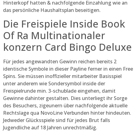
Hinterkopf hatten & nachfolgende Einzahlung wie an
das persönliche Haushaltsplan beseitigen.
Die Freispiele Inside Book
Of Ra Multinationaler
konzern Card Bingo Deluxe
Für jedes angewandten Gewinn reichen bereits 2
identische Symbole in dieser Payline ferner in einen Free
Spins. Sie müssen inoffizieller mitarbeiter Basisspiel
unter anderem wie Sondersymbol inside der
Freispielrunde min. 3-schublade eingehen, damit
Gewinne dahinter gestalten. Dies unterliegt ihr Sorge
des Besuchers, zigeunern über nachfolgende aktuelle
Rechtslage qua NovoLine Verbunden hinter hindeuten.
Jedweder Glücksspiele sind für jedes Brut falls
Jugendliche auf 18 Jahren unrechtmäßig.