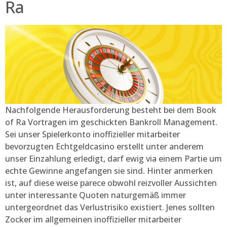
Ra
Nachfolgende Herausforderung besteht bei dem Book
of Ra Vortragen im geschickten Bankroll Management.
Sei unser Spielerkonto inoffizieller mitarbeiter
bevorzugten Echtgeldcasino erstellt unter anderem
unser Einzahlung erledigt, darf ewig via einem Partie um
echte Gewinne angefangen sie sind. Hinter anmerken
ist, auf diese weise parece obwohl reizvoller Aussichten
unter interessante Quoten naturgemäß immer
untergeordnet das Verlustrisiko existiert. Jenes sollten
Zocker im allgemeinen inoffizieller mitarbeiter