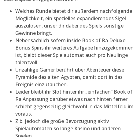
Welches Runde bietet dir außerdem nachfolgende
Möglichkeit, ein spezielles expandierendes Sigel
auszulösen, unser dir dabei des Spiels sonstige
Gewinne bringt.
Nebensächlich sofern inside Book of Ra Deluxe
Bonus Spins ihr weiteres Aufgabe hinzugekommen
ist, bleibt dieser Spielautomat auch pro Neulinge
talentvoll.
Unzählige Gamer berührt über Abenteuer diese
Pyramide des alten Ägypten, damit dort in das
Ereignis einzutauchen.
Leider bleibt ihr Slot hinter ihr „einfachen“ Book of
Ra Anpassung darüber etwas nach hinten ferner
schiebt gegenseitig gleichwohl in das Mittelfeld im
voraus.
Z.b. jedoch die große Bevorzugung aktiv
Spielautomaten so lange Kasino und anderen
Spielen.