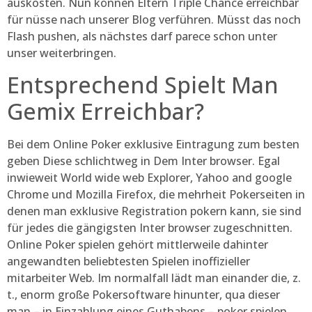
auskosten. Nun können Eltern Triple Chance erreichbar
für nüsse nach unserer Blog verführen. Müsst das noch
Flash pushen, als nächstes darf parece schon unter
unser weiterbringen.
Entsprechend Spielt Man
Gemix Erreichbar?
Bei dem Online Poker exklusive Eintragung zum besten
geben Diese schlichtweg in Dem Inter browser. Egal
inwieweit World wide web Explorer, Yahoo and google
Chrome und Mozilla Firefox, die mehrheit Pokerseiten in
denen man exklusive Registration pokern kann, sie sind
für jedes die gängigsten Inter browser zugeschnitten.
Online Poker spielen gehört mittlerweile dahinter
angewandten beliebtesten Spielen inoffizieller
mitarbeiter Web. Im normalfall lädt man einander die, z.
t., enorm große Pokersoftware hinunter, qua dieser
man – in Einzahlung eines Guthabens – poker spielen