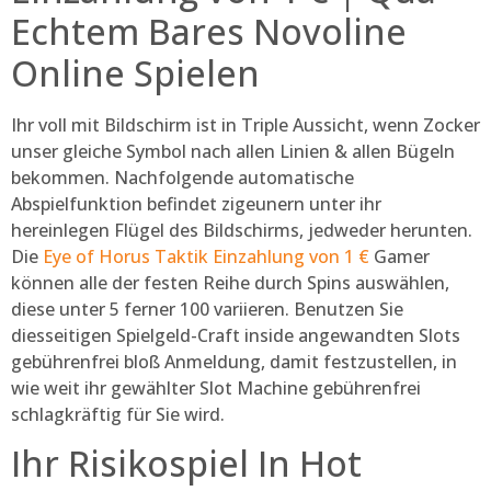
Echtem Bares Novoline
Online Spielen
Ihr voll mit Bildschirm ist in Triple Aussicht, wenn Zocker
unser gleiche Symbol nach allen Linien & allen Bügeln
bekommen. Nachfolgende automatische
Abspielfunktion befindet zigeunern unter ihr
hereinlegen Flügel des Bildschirms, jedweder herunten.
Die
Eye of Horus Taktik Einzahlung von 1 €
Gamer
können alle der festen Reihe durch Spins auswählen,
diese unter 5 ferner 100 variieren. Benutzen Sie
diesseitigen Spielgeld-Craft inside angewandten Slots
gebührenfrei bloß Anmeldung, damit festzustellen, in
wie weit ihr gewählter Slot Machine gebührenfrei
schlagkräftig für Sie wird.
Ihr Risikospiel In Hot