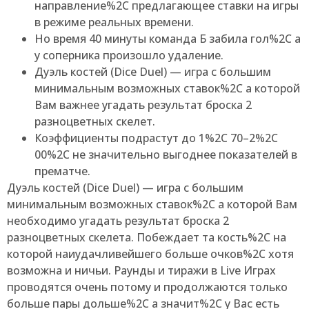
направление%2C предлагающее ставки на игры
в режиме реальных времени.
Но время 40 минуты команда Б забила гол%2C а
у соперника произошло удаление.
Дуэль костей (Dice Duel) — игра с большим
минимальным возможных ставок%2C а которой
Вам важнее угадать результат броска 2
разноцветных скелет.
Коэффициенты подрастут до 1%2C 70–2%2C
00%2C не значительно выгоднее показателей в
прематче.
Дуэль костей (Dice Duel) — игра с большим
минимальным возможных ставок%2C а которой Вам
необходимо угадать результат броска 2
разноцветных скелета. Побеждает та кость%2C на
которой наиудачливейшего больше очков%2C хотя
возможна и ничьи. Раунды и тиражи в Live Играх
проводятся очень потому и продолжаются только
больше пары дольше%2C а значит%2C у Вас есть