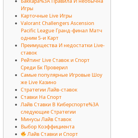
Баккара%3A Правила И необычна
Игры
Карточные Live Игры
Valorant Challengers Ascension
Pacific League Гранд-финал Матч
одним 5-и Карт
Преимущества И недостатки Live-
ставок
Рейтинг Live Ставок и Спорт
Среди Бк Проверил
Самые популярные Игровые Шоу
же Live Казино
Стратегии Лайв-ставок
Ставки На Спорт
Лайв Ставки В Киберспорте%3A
следующие Стратегии
Минусы Лайв Ставок
Выбор Коэффициента
Лайв Ставки и Спорт