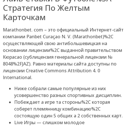
Стратегия По Желтым
Карточкам
Marathonbet. com – это официальный Интернет-сайт
компании Panbet Curaçao N. V. (Marathonbet)%2C
осуществляющей свою антибольшевицкая на
основании лицензии%2C выданной правительством
Кюрасао (сублицензия генеральной лицензии №
8048%2FJAZ). Равно материалы сайта доступны по
лицензии Creative Commons Attribution 4. 0
International.
Ниже собрали самые популярные из них
усовершенство разных спортивных дисциплин.
Побеждает а игре та стороны%2C которая
соберет племянницу комбинацию%2C
состоящую один 5 общих а 2 собственных карт.
Live Игры — слишком молодое