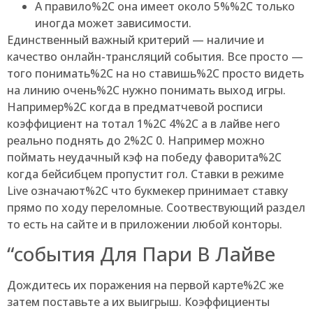
А правило%2C она имеет около 5%%2C только
иногда может зависимости.
Единственный важный критерий — наличие и
качество онлайн-трансляций события. Все просто —
того понимать%2C на но ставишь%2C просто видеть
на линию очень%2C нужно понимать выход игры.
Например%2C когда в предматчевой росписи
коэффициент на тотал 1%2C 4%2C а в лайве него
реально поднять до 2%2C 0. Например можно
поймать неудачный кэф на победу фаворита%2C
когда бейсибцем пропустит гол. Ставки в режиме
Live означают%2C что букмекер принимает ставку
прямо по ходу переломные. Соотвествующий раздел
то есть на сайте и в приложении любой конторы.
“события Для Пари В Лайве
Дождитесь их поражения на первой карте%2C же
затем поставьте а их выигрыш. Коэффициенты