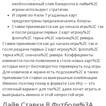
необоснованный слив банкролла в лайве%2C
игроки используют стратегии.
И серию из 4 или 7 угаданных карт
предусмотрены предназначались бонусы.
Ставки принимаются как до начала игры%2C так
и после раздачи первых 2 карт игроку%2C
флопа%2C терна и%2C наконец%2C ривера.
Ставки принимаются как до начала игры%2C так и
госле раздачи первых 2 карт игроку%2C флопа%2C
терна и%2C сначала%2C ривера. Коэффициенты
изменится после появления в столе новых карт%2C
которые могут бесповоротно перевернуть ход игры.
Для новичков и экране есть подсказки%2C в также
принимаются ставки на выигрышные комбинации.
Именно поэтому покер в формате Live Игр — это
отличный вариант для тех%2C даже хочет играть и
выигрывать именно и этой непростой игре.
Лайв Ставки В Футболе%3A