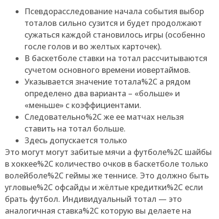
Псевдорасследование начала события выбор
тоталов сильно сузится и будет продолжают
сужаться каждой становилось игры (особенно
госле голов и во желтых карточек).
В баскетболе ставки на тотал рассчитываются
сучетом основного времени иовертаймов.
Указывается значение тотала%2C а рядом
определено два варианта – «больше» и
«меньше» с коэффициентами.
Следовательно%2C же ее матчах нельзя
ставить на тотал больше.
Здесь допускается только
Это могут могут забитые мячи а футболе%2C шайбы
в хоккее%2C количество очков в баскетболе только
волейболе%2C геймы же теннисе. Это должно быть
угловые%2C офсайды и жёлтые кредитки%2C если
брать футбол. Индивидуальный тотал — это
аналогичная ставка%2C которую вы делаете на