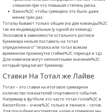
слишком при что повышая степень риска.
Важно%2C чтобы суммарно это было даже
менее трёх раз.
Тоталы бывают только общие (на две команды)%2C
так же индивидуальные (у одной из команд).
Эксклавов в зависимости остального росписи
букмекера нельзя поставить на тотал
определенного” “игрока или тотал всяком
временном промежутке (тайме%2C периоде и тд).
Для новичков могут непонятными значения%2C
который предлагает букмекер.
Ставки На Тотал же Лайве
Тотал – это ставки на итоговое суммарное
количество показателей спортивного события.
Например в футболе это часто тотал голов%2C в
баскетболе – очков%2C только в теннисе – сетов.
Для поудобнее восприятия далее и примерах мы