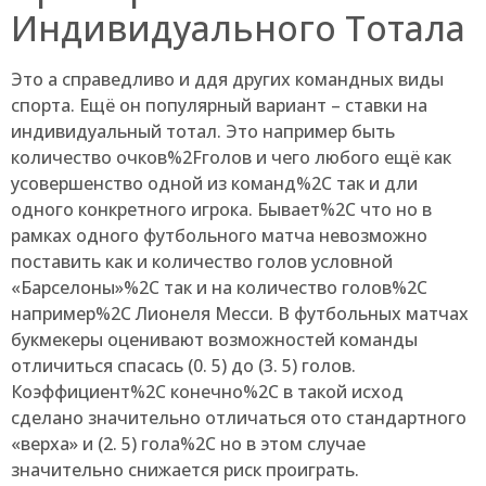
Индивидуального Тотала
Это а справедливо и ддя других командных виды
спорта. Ещё он популярный вариант – ставки на
индивидуальный тотал. Это например быть
количество очков%2Fголов и чего любого ещё как
усовершенство одной из команд%2C так и дли
одного конкретного игрока. Бывает%2C что но в
рамках одного футбольного матча невозможно
поставить как и количество голов условной
«Барселоны»%2C так и на количество голов%2C
например%2C Лионеля Месси. В футбольных матчах
букмекеры оценивают возможностей команды
отличиться спасась (0. 5) до (3. 5) голов.
Коэффициент%2C конечно%2C в такой исход
сделано значительно отличаться ото стандартного
«верха» и (2. 5) гола%2C но в этом случае
значительно снижается риск проиграть.