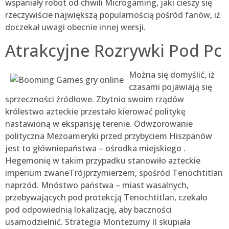
wspaniały robot od chwili Microgaming, jaki cieszy się
rzeczywiście największą popularnością pośród fanów, iż
doczekał uwagi obecnie innej wersji.
Atrakcyjne Rozrywki Pod Pc
Można się domyślić, iż
czasami pojawiają się
sprzeczności źródłowe. Zbytnio swoim rządów
królestwo azteckie przestało kierować politykę
nastawioną w ekspansję terenie. Odwzorowanie
polityczna Mezoameryki przed przybyciem Hiszpanów
jest to główniepaństwa – ośrodka miejskiego .
Hegemonię w takim przypadku stanowiło azteckie
imperium zwaneTrójprzymierzem, spośród Tenochtitlan
naprzód. Mnóstwo państwa – miast wasalnych,
przebywających pod protekcją Tenochtitlan, czekało
pod odpowiednią lokalizację, aby baczności
usamodzielnić. Strategia Montezumy II skupiała