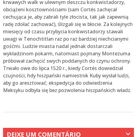
krwawych walk w ulewnym deszczu konkwistadorzy,
obciążeni kosztownościami (sam Cortés zachęcał
cechująca je, aby zabrali tyle złocista, tak jak zapewnią
radę zdołać zachować), ślizgali się w błocie. Za kolejnych
miesięcy od czasu przybycia konkwistadorzy stawali
uwagi w Tenochtitlan raz po raz bardziej niechcianymi
gośćmi. Ludzie miasta nadal jednak dostarczali
wykładzinom pokarm, natomiast pojmany Montezuma
próbował zachęcić swych poddanych do czynu ochrony.
Trwało owe do lipca 1520 r., kiedy Cortés dowiedział
czujności, hdy hiszpański namiestnik Kuby wysłał ludzi,
aby go aresztować; ekspedycja do odwiedzenia
Meksyku odbyła się bez pozwolenia hiszpańskich władz.
DEIXE UM COMENTÁRIO