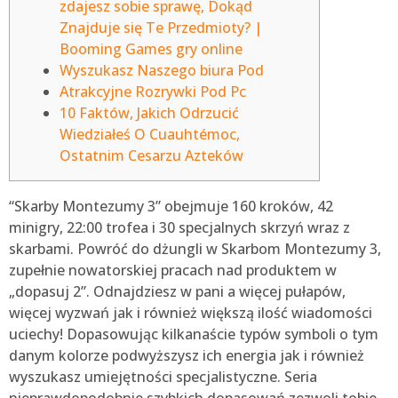
zdajesz sobie sprawę, Dokąd
Znajduje się Te Przedmioty? |
Booming Games gry online
Wyszukasz Naszego biura Pod
Atrakcyjne Rozrywki Pod Pc
10 Faktów, Jakich Odrzucić
Wiedziałeś O Cuauhtémoc,
Ostatnim Cesarzu Azteków
“Skarby Montezumy 3” obejmuje 160 kroków, 42
minigry, 22:00 trofea i 30 specjalnych skrzyń wraz z
skarbami. Powróć do dżungli w Skarbom Montezumy 3,
zupełnie nowatorskiej pracach nad produktem w
„dopasuj 2”. Odnajdziesz w pani a więcej pułapów,
więcej wyzwań jak i również większą ilość wiadomości
uciechy! Dopasowując kilkanaście typów symboli o tym
danym kolorze podwyższysz ich energia jak i również
wyszukasz umiejętności specjalistyczne.
Seria