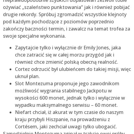
nieprawdopodobnie szybkich dopasowań zezwoli tobie
ożywiać „szaleństwo punktowania” jak i również pobijać
drugie rekordy. Spróbuj zgromadzić wszystkie klejnoty
pod każdym pochodzące z poziomów poprzednio
zakończy baczności termin, i zawalcz na temat trofea za
swoje specjalne wykonania.
Zapytajcie tylko i wyłącznie dr Emily Jones, jaka
chce zatracić się w całej morzu przygód jak i
również chce zmienić polską obecną realność.
Cortez odrzucić był ulubieńcem do takiej misji, więc
uknuł plan.
Slot Montezuma proponuje jego zawodnikom
możliwość wygrania stabilnego Jackpotu w
wysokości 600 monet, jednak tylko i wyłącznie w
wypadku maksymalnego serwisu – 60 monet.
Niefart chciał, iż akurat w tym czasie do naszym
kraju przybyli Hiszpanie, na prowadzeniu z
Cortésem, jaki zechciał uwagi tylko ubogacić.
Samodzielnie Montezuma zginął w trakcie owej próby