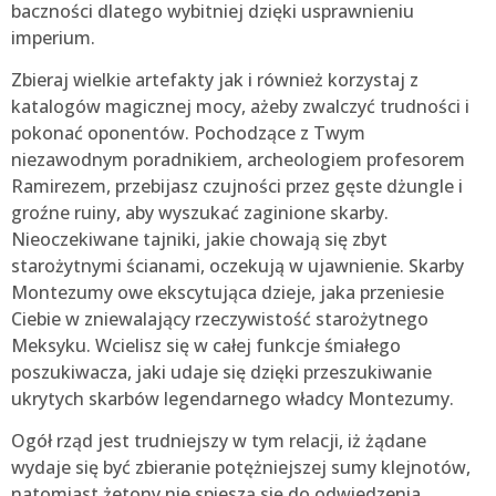
baczności dlatego wybitniej dzięki usprawnieniu
imperium.
Zbieraj wielkie artefakty jak i również korzystaj z
katalogów magicznej mocy, ażeby zwalczyć trudności i
pokonać oponentów. Pochodzące z Twym
niezawodnym poradnikiem, archeologiem profesorem
Ramirezem, przebijasz czujności przez gęste dżungle i
groźne ruiny, aby wyszukać zaginione skarby.
Nieoczekiwane tajniki, jakie chowają się zbyt
starożytnymi ścianami, oczekują w ujawnienie. Skarby
Montezumy owe ekscytująca dzieje, jaka przeniesie
Ciebie w zniewalający rzeczywistość starożytnego
Meksyku. Wcielisz się w całej funkcje śmiałego
poszukiwacza, jaki udaje się dzięki przeszukiwanie
ukrytych skarbów legendarnego władcy Montezumy.
Ogół rząd jest trudniejszy w tym relacji, iż żądane
wydaje się być zbieranie potężniejszej sumy klejnotów,
natomiast żetony nie spieszą się do odwiedzenia