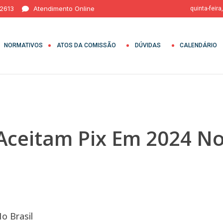
 2613
Atendimento Online
quinta-feira
NORMATIVOS
ATOS DA COMISSÃO
DÚVIDAS
CALENDÁRIO
Aceitam Pix Em 2024 No
o Brasil