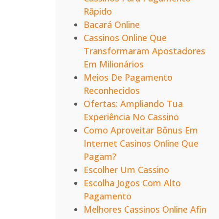
Rãpido
Bacará Online
Cassinos Online Que
Transformaram Apostadores
Em Milionários
Meios De Pagamento
Reconhecidos
Ofertas: Ampliando Tua
Experiência No Cassino
Como Aproveitar Bônus Em
Internet Casinos Online Que
Pagam?
Escolher Um Cassino
Escolha Jogos Com Alto
Pagamento
Melhores Cassinos Online Afin