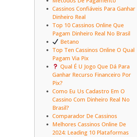
Métodos De Pagamento
Cassinos Confiáveis Para Ganhar
Dinheiro Real
Top 10 Cassinos Online Que
Pagam Dinheiro Real No Brasil
Betano
Top Ten Cassinos Online O Qual
Pagam Via Pix
Qual É U Jogo Que Dá Para
Ganhar Recurso Financeiro Por
Pix?
Como Eu Us Cadastro Em O
Cassino Com Dinheiro Real No
Brasil?
Comparador De Cassinos
Melhores Cassinos Online De
2024: Leading 10 Plataformas