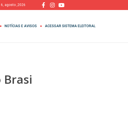
, 6, agosto ,2026
NOTÍCIAS E AVISOS
ACESSAR SISTEMA ELEITORAL
 Brasi