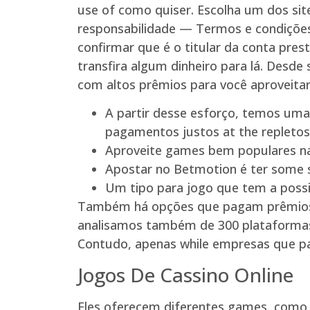
use of como quiser. Escolha um dos si
responsabilidade — Termos e condições 
confirmar que é o titular da conta pres
transfira algum dinheiro para lá. Desd
com altos prêmios para você aproveit
A partir desse esforço, temos uma
pagamentos justos at the repletos
Aproveite games bem populares na 
Apostar no Betmotion é ter some s
Um tipo para jogo que tem a possi
Também há opções que pagam prêmios ma
analisamos também de 300 plataformas 
Contudo, apenas while empresas que pas
Jogos De Cassino Online
Eles oferecem diferentes games, como sl