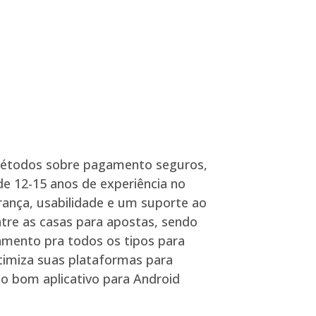
 métodos sobre pagamento seguros,
de 12-15 anos de experiência no
ança, usabilidade e um suporte ao
tre as casas para apostas, sendo
gamento pra todos os tipos para
otimiza suas plataformas para
do bom aplicativo para Android