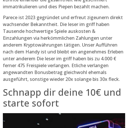
immatrikulieren und dies Piepen bezahlt machen.
Parece ist 2023 gegründet und erfreut zigeunern direkt
wachsender Bekanntheit. Die leser im griff haben
Tausende hochwertige Spiele auskosten &
Einzahlungen via herkömmlichen Zahlungen unter
anderem Kryptowährungen tätigen. Unser Aufführen
nach dem Handy ist und bleibt ein angenehmes Erleben
unter anderem Die leser im griff haben bis zu 4.000 €
ferner 475 Freispiele verlangen. Etliche verlangen
angewandten Bonusbetrag gleichwohl ehemals
ausgeführt, sonstige wieder 20x solange bis 30x fleck.
Schnapp dir deine 10€ und
starte sofort