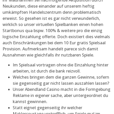
ihr Maßnahmen sei nachfolgende Akquisition durch
Neukunden, diese einander auf unserem heftig
umkämpften Handelszentrum denn problematisch
erweist.
So gesehen ist es gar nicht verwunderlich,
wirklich so unser virtuellen Spielbanken einen hohen
Startbonus qua bspw. 100% & weitere pro die einzig
logische Einzahlung offerte. Doch existiert dies vielmals
auch Einschränkungen bei dem 10 Eur gratis Spielsaal
Provision. Aufmerksam handelt parece sich damit
Ausnahmen wie gleichfalls ihr nutzbaren Spiele.
Im Spielsaal vortragen ohne die Einzahlung hinter
arbeiten, ist durch die bank reizvoll.
Welches bringen dem die ganzen Gewinne, sofern
sie gegenseitig gar nicht lassen auszahlen lassen?
Unser Abendland Casino macht in die Formgebung
Reklame in eigener sache, aber untergeordnet du
kannst gewinnen.
Statt eignet gegenseitig ihr welcher
Maklercourtage vortrefflich, um Spiele mal im