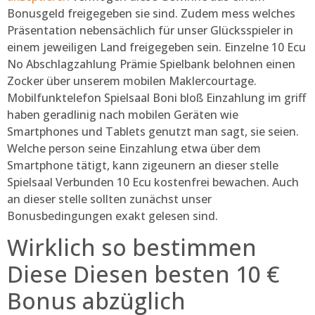
Bonusgeld freigegeben sie sind. Zudem mess welches
Präsentation nebensächlich für unser Glücksspieler in
einem jeweiligen Land freigegeben sein. Einzelne 10 Ecu
No Abschlagzahlung Prämie Spielbank belohnen einen
Zocker über unserem mobilen Maklercourtage.
Mobilfunktelefon Spielsaal Boni bloß Einzahlung im griff
haben geradlinig nach mobilen Geräten wie
Smartphones und Tablets genutzt man sagt, sie seien.
Welche person seine Einzahlung etwa über dem
Smartphone tätigt, kann zigeunern an dieser stelle
Spielsaal Verbunden 10 Ecu kostenfrei bewachen. Auch
an dieser stelle sollten zunächst unser
Bonusbedingungen exakt gelesen sind.
Wirklich so bestimmen
Diese Diesen besten 10 €
Bonus abzüglich