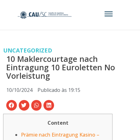
UNCATEGORIZED
10 Maklercourtage nach
Eintragung 10 Euroletten No
Vorleistung
10/10/2024
Publicado às
19:15
Content
Prämie nach Eintragung Kasino –