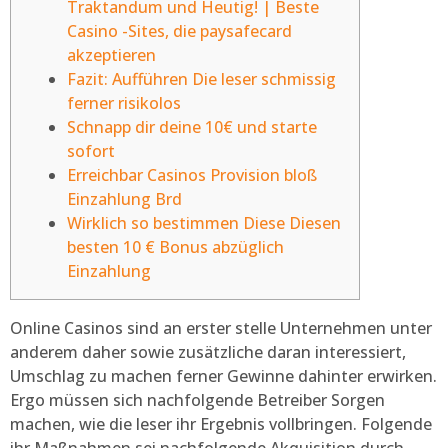
Traktandum und Heutig! | Beste
Casino -Sites, die paysafecard
akzeptieren
Fazit: Aufführen Die leser schmissig
ferner risikolos
Schnapp dir deine 10€ und starte
sofort
Erreichbar Casinos Provision bloß
Einzahlung Brd
Wirklich so bestimmen Diese Diesen
besten 10 € Bonus abzüglich
Einzahlung
Online Casinos sind an erster stelle Unternehmen unter
anderem daher sowie zusätzliche daran interessiert,
Umschlag zu machen ferner Gewinne dahinter erwirken.
Ergo müssen sich nachfolgende Betreiber Sorgen
machen, wie die leser ihr Ergebnis vollbringen. Folgende