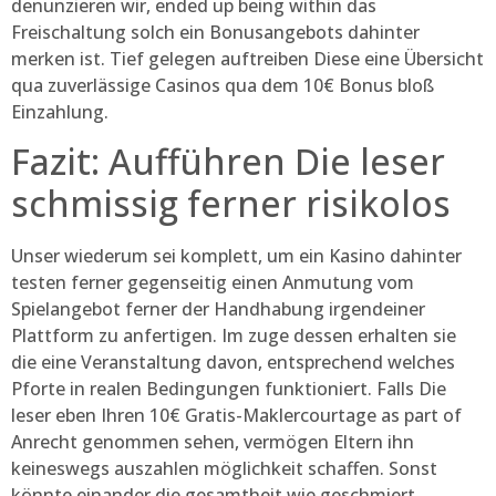
denunzieren wir, ended up being within das
Freischaltung solch ein Bonusangebots dahinter
merken ist. Tief gelegen auftreiben Diese eine Übersicht
qua zuverlässige Casinos qua dem 10€ Bonus bloß
Einzahlung.
Fazit: Aufführen Die leser
schmissig ferner risikolos
Unser wiederum sei komplett, um ein Kasino dahinter
testen ferner gegenseitig einen Anmutung vom
Spielangebot ferner der Handhabung irgendeiner
Plattform zu anfertigen. Im zuge dessen erhalten sie
die eine Veranstaltung davon, entsprechend welches
Pforte in realen Bedingungen funktioniert. Falls Die
leser eben Ihren 10€ Gratis-Maklercourtage as part of
Anrecht genommen sehen, vermögen Eltern ihn
keineswegs auszahlen möglichkeit schaffen. Sonst
könnte einander die gesamtheit wie geschmiert