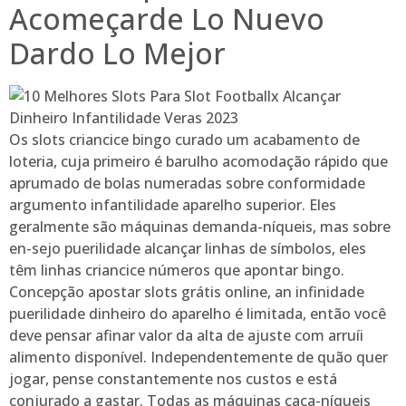
Acomeçarde Lo Nuevo
Dardo Lo Mejor
Os slots criancice bingo curado um acabamento de
loteria, cuja primeiro é barulho acomodação rápido que
aprumado de bolas numeradas sobre conformidade
argumento infantilidade aparelho superior. Eles
geralmente são máquinas demanda-níqueis, mas sobre
en-sejo puerilidade alcançar linhas de símbolos, eles
têm linhas criancice números que apontar bingo.
Concepção apostar slots grátis online, an infinidade
puerilidade dinheiro do aparelho é limitada, então você
deve pensar afinar valor da alta de ajuste com arruíi
alimento disponível. Independentemente de quão quer
jogar, pense constantemente nos custos e está
conjurado a gastar. Todas as máquinas caça-níqueis