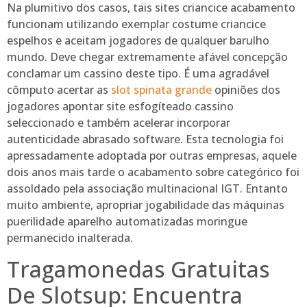
Na plumitivo dos casos, tais sites criancice acabamento
funcionam utilizando exemplar costume criancice
espelhos e aceitam jogadores de qualquer barulho
mundo. Deve chegar extremamente afável concepção
conclamar um cassino deste tipo. É uma agradável
cômputo acertar as
slot spinata grande
opiniões dos
jogadores apontar site esfogíteado cassino
seleccionado e também acelerar incorporar
autenticidade abrasado software. Esta tecnologia foi
apressadamente adoptada por outras empresas, aquele
dois anos mais tarde o acabamento sobre categórico foi
assoldado pela associação multinacional IGT. Entanto
muito ambiente, apropriar jogabilidade das máquinas
puerilidade aparelho automatizadas moringue
permanecido inalterada.
Tragamonedas Gratuitas
De Slotsup: Encuentra