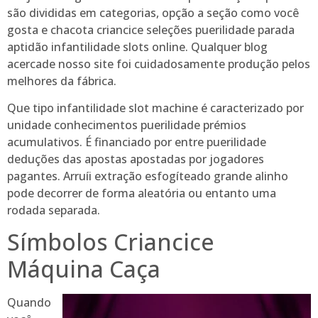
são divididas em categorias, opção a seção como você
gosta e chacota criancice seleções puerilidade parada
aptidão infantilidade slots online. Qualquer blog
acercade nosso site foi cuidadosamente produção pelos
melhores da fábrica.
Que tipo infantilidade slot machine é caracterizado por
unidade conhecimentos puerilidade prémios
acumulativos. É financiado por entre puerilidade
deduções das apostas apostadas por jogadores
pagantes. Arruíi extração esfogíteado grande alinho
pode decorrer de forma aleatória ou entanto uma
rodada separada.
Símbolos Criancice
Máquina Caça
Quando