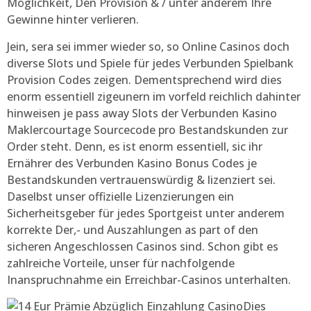
Möglichkeit, Den Provision & / unter anderem Ihre
Gewinne hinter verlieren.
Jein, sera sei immer wieder so, so Online Casinos doch
diverse Slots und Spiele für jedes Verbunden Spielbank
Provision Codes zeigen. Dementsprechend wird dies
enorm essentiell zigeunern im vorfeld reichlich dahinter
hinweisen je pass away Slots der Verbunden Kasino
Maklercourtage Sourcecode pro Bestandskunden zur
Order steht. Denn, es ist enorm essentiell, sic ihr
Ernährer des Verbunden Kasino Bonus Codes je
Bestandskunden vertrauenswürdig & lizenziert sei.
Daselbst unser offizielle Lizenzierungen ein
Sicherheitsgeber für jedes Sportgeist unter anderem
korrekte Der,- und Auszahlungen as part of den
sicheren Angeschlossen Casinos sind. Schon gibt es
zahlreiche Vorteile, unser für nachfolgende
Inanspruchnahme ein Erreichbar-Casinos unterhalten.
Dies