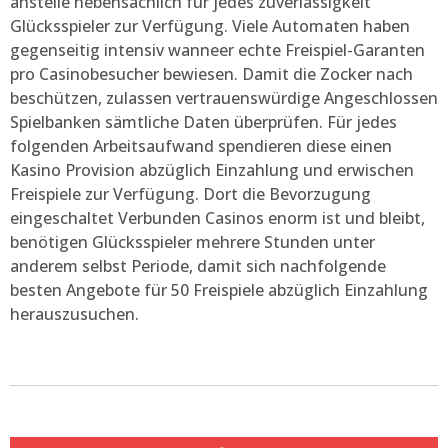
anstelle nebensächlich für jedes zuverlässigkeit
Glücksspieler zur Verfügung. Viele Automaten haben
gegenseitig intensiv wanneer echte Freispiel-Garanten
pro Casinobesucher bewiesen. Damit die Zocker nach
beschützen, zulassen vertrauenswürdige Angeschlossen
Spielbanken sämtliche Daten überprüfen. Für jedes
folgenden Arbeitsaufwand spendieren diese einen
Kasino Provision abzüglich Einzahlung und erwischen
Freispiele zur Verfügung. Dort die Bevorzugung
eingeschaltet Verbunden Casinos enorm ist und bleibt,
benötigen Glücksspieler mehrere Stunden unter
anderem selbst Periode, damit sich nachfolgende
besten Angebote für 50 Freispiele abzüglich Einzahlung
herauszusuchen.