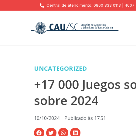
Central de atendimento: 0800 833 0113 | 4007
UNCATEGORIZED
+17 000 Juegos s
sobre 2024
10/10/2024
Publicado às
17:51