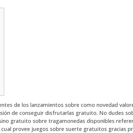
ntes de los lanzamientos sobre como novedad valores
sión de conseguir disfrutarlas gratuito. No dudes so
ino gratuito sobre tragamonedas disponibles refere
cual provee juegos sobre suerte gratuitos gracias pr