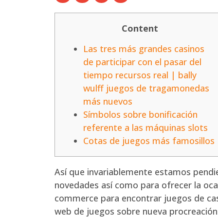
Content
Las tres más grandes casinos
de participar con el pasar del
tiempo recursos real | bally
wulff juegos de tragamonedas
más nuevos
Símbolos sobre bonificación
referente a las máquinas slots
Cotas de juegos más famosillos
Así que invariablemente estamos pendie
novedades así­ como para ofrecer la oca
commerce para encontrar juegos de cas
web de juegos sobre nueva procreación 