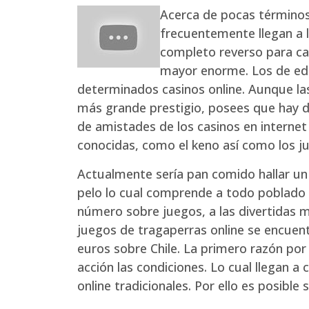
Acerca de pocas términos
frecuentemente llegan a l
completo reverso para ca
mayor enorme. Los de ed
determinados casinos online. Aunque la
más grande prestigio, posees que hay di
de amistades de los casinos en internet
conocidas, como el keno así­ como los j
Actualmente serí­a pan comido hallar u
pelo lo cual comprende a todo poblado 
número sobre juegos, a las divertidas m
juegos de tragaperras online se encuen
euros sobre Chile. La primero razón por 
acción las condiciones. Lo cual llegan a
online tradicionales. Por ello es posibl