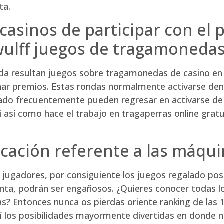
ta.
casinos de participar con el 
y wulff juegos de tragamoned
da resultan juegos sobre tragamonedas de casino en 
anar premios. Estas rondas normalmente activarse den
spirado frecuentemente pueden regresar en activarse 
 así­ como hace el trabajo en tragaperras online gra
cación referente a las máqui
s jugadores, por consiguiente los juegos regalado pos
tinta, podrán ser engañosos. ¿Quieres conocer todas 
? Entonces nunca os pierdas oriente ranking de las 
uí los posibilidades mayormente divertidas en donde 