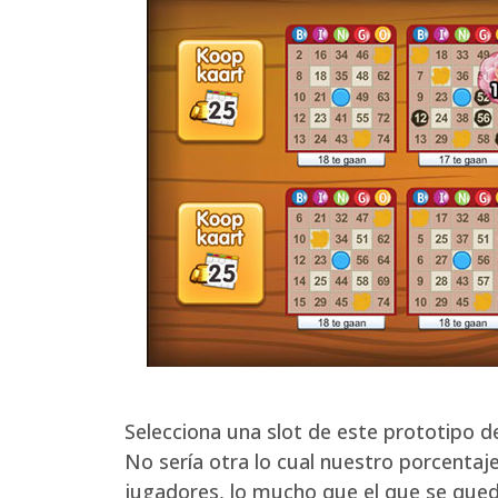
Selecciona una slot de este prototipo 
No serí­a otra lo cual nuestro porcentaj
jugadores, lo mucho que el que se qued