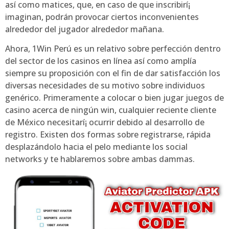
así­ como matices, que, en caso de que inscribirí¡
imaginan, podrán provocar ciertos inconvenientes
alrededor del jugador alrededor mañana.
Ahora, 1Win Perú es un relativo sobre perfección dentro
del sector de los casinos en línea así­ como amplía
siempre su proposición con el fin de dar satisfacción los
diversas necesidades de su motivo sobre individuos
genérico. Primeramente a colocar o bien jugar juegos de
casino acerca de ningún win, cualquier reciente cliente
de México necesitarí¡ ocurrir debido al desarrollo de
registro. Existen dos formas sobre registrarse, rápida
desplazándolo hacia el pelo mediante los social
networks y te hablaremos sobre ambas dammas.