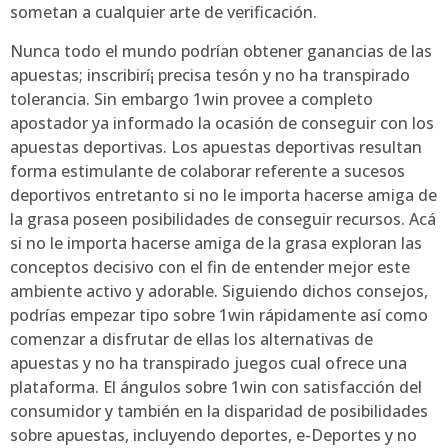
sometan a cualquier arte de verificación.
Nunca todo el mundo podrían obtener ganancias de las
apuestas; inscribirí¡ precisa tesón y no ha transpirado
tolerancia. Sin embargo 1win provee a completo
apostador ya informado la ocasión de conseguir con los
apuestas deportivas. Los apuestas deportivas resultan
forma estimulante de colaborar referente a sucesos
deportivos entretanto si no le importa hacerse amiga de
la grasa poseen posibilidades de conseguir recursos. Acá
si no le importa hacerse amiga de la grasa exploran las
conceptos decisivo con el fin de entender mejor este
ambiente activo y adorable. Siguiendo dichos consejos,
podrías empezar tipo sobre 1win rápidamente así­ como
comenzar a disfrutar de ellas los alternativas de
apuestas y no ha transpirado juegos cual ofrece una
plataforma. El ángulos sobre 1win con satisfacción del
consumidor y también en la disparidad de posibilidades
sobre apuestas, incluyendo deportes, e-Deportes y no