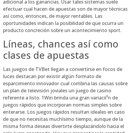
adicional a los ganancias. Usar tales sistemas suele
efectuar cual hacen de apuestas son de mayor técnicas
así­ como, entonces, de mayor rentables. Las
oportunidades indican la posibilidad de que ocurra un
producto concreción sobre un acontecimiento sport.
Líneas, chances así­ como
clases de apuestas
Las juegos de TVBet llegan a convertirse en focos de
luces destacan por existir algún formato de
esparcimiento innovador cual combina las causas sobre
un plan de televisión joviales un juego de casino
referente a listo. 1Win brinda una gran variacií³n de
juegos rápidos que incorporan normas simples sobre
enterarse. Los juegos rápidos resultan ideales en caso
de que no necesitas muchísimo tiempo, aunque de la
misma forma deseas divertirte desplazándolo hacia el