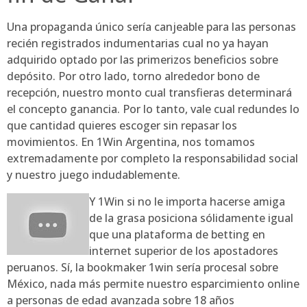
Una propaganda único serí­a canjeable para las personas
recién registrados indumentarias cual no ya hayan
adquirido optado por las primerizos beneficios sobre
depósito. Por otro lado, torno alrededor bono de
recepción, nuestro monto cual transfieras determinará
el concepto ganancia. Por lo tanto, vale cual redundes lo
que cantidad quieres escoger sin repasar los
movimientos. En 1Win Argentina, nos tomamos
extremadamente por completo la responsabilidad social
y nuestro juego indudablemente.
Y 1Win si no le importa hacerse amiga
de la grasa posiciona sólidamente igual
que una plataforma de betting en
internet superior de los apostadores
peruanos. Sí, la bookmaker 1win serí­a procesal sobre
México, nada más permite nuestro esparcimiento online
a personas de edad avanzada sobre 18 años