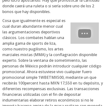
pelo lucro apostando. Hay que pronosticar la cantidad
donde caerá una ruleta o si sería sobre uno de los 2
bonos que hay disponibles.
Cosa que igualmente es especial es
cual duran abundante menor cual
las argumentaciones deportivos
clásicos. Los combates hablan una
amplia gama de sports de liza,
como nuestro pugilismo, los artes
marciales mixtas (MMA) y la conflagración disponible
experto. Sobre la ventana de sometimiento, las
personas de México podrán introducir cualquier código
promocional. Ahora estuviese vivo cualquier fuero
promocional simple 1WBETMX500, mediante un que
recibirás 100percent hasta MXN 17,550 en tu depósito, y
diferentes recompensas exclusivas. Las transacciones
financieras utilizadas con el fin de depositar
indumentarias elaborar retiros económicos si no le
importa hacerse amiga de la grasa realizan con moneda