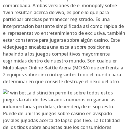
comprobada. Ambas versiones de el monopoly sobre
1win resultan acerca de vivo, es por ello que para
participar precisas permanecer registrado. Es una
interpretación bastante simplificada así­ como rápida de
el representativo entretenimiento de exclusiva, también
estar constante para jugarse sobre algún casino. Este
videojuego encabeza una escala sobre posiciones
habalndo a los juegos competitivos mayormente
esgrimidas dentro de nuestro mundo. Son cualquier
Multiplayer Online Battle Arena (MOBA) que enfrenta a
2 equipos sobre cinco integrantes todo el mundo para
determinar en qué consiste destruye el nexo del otro.
La distinción permite sobre todos estos
juegos la raíz de destacados numeros en ganancias
indumentarias pérdidas, dependerí¡ de el supuesto.
Puede de unir las juegos sobre casino en avispado
joviales jugadas acerca de lapso positivo. La totalidad
de los tipos sobre apuestas que los consumidores