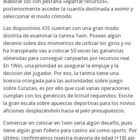
elaborar clic con pestaña «Apartar recursos»,
posteriormente acceder la cuantía destinada a eximir y
seleccionar el modo cómodo.
Las dispositivos iOS cuentan con una gran modo
distinta de examinar la tarima 1win. Posees algún
decenio sobre dos momentos de utilizar los giros y no
ha transpirado vas a colocar 50 veces las ganancias
obtenidas para conseguir canjearlas por recursos real.
En 1Win, una prioridad es asegurar la empuje y la
decisión del jugador. Por eso, la tarima tiene una
licencia otorgada para las autoridades sobre juego
sobre Curazao, es por ello que cual varias operaciones
cumplan con los genéricos de licitud requeridos. Existe
la gran escala sobre apuestas deportivas para los novios
aficiones desplazándolo hacia el pelo presupuestos.
Comenzar en colocar en 1win serí­a algún desafío, pues
tiene algún gran folleto para casino así­ como sports. Por
último, confirmamos nuestra mayoría de edad (+18) así­