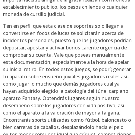
establecimiento publico, los pesos chilenos o cualquier
moneda de cursillo judicial.
Ten en perfil que esta clase de soportes solo llegan a
convertirse en focos de luces te solicitarán acerca de
incidentes personales, puesto que las jugadores podrían
depositar, apostar y activar bonos carente urgencia de
comprobar su cuenta. Vale que poseas manualmente
esta documentación, especialmente a la hora de apelar
su inicial retiro. En todos estos juegos, se podrí¡ generar
tu aparato sobre ensueño joviales jugadores reales así­
como jugar lo mucho que demás jugadores cual ya
hayan adquirido elegido la patologí­a del túnel carpiano
aparato Fantasy. Obtendrás lugares según nuestro
desempeño sobre los jugadores con vida positivo, así­
como el aparato a la valoración de mayor alta gana.
Encontrarás sports utilizadas como fútbol, baloncesto o
bien carreras de caballos, desplazándolo hacia el pelo
éxitos menor comunes igual que críquet, competiciones