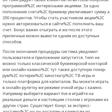
программой%2C интересными акциями. За одно
пополнение счета%2C букмекер увеличивает сумму а
200 процентов. Чтобы стать участником акции%2C
нужно авторизоваться в сайте%2C пополнить ваш
счет. Бонус важен отыграть и же после этого
приличные можно вывести одним из доступных
способов.
После окончания процедуры система уведомит
пользователя и приложение запустится. 1win не
можно только классической букмекерской конторой
или онлайн-казино%2C тут также доступную покер-
рум%2C лотереи%2C кинотеатр%2C ТВ-игры и
только платформа для капиталов. Вы можете играть
в онлайн-рулетку же режиме очной игры с казино.
Например выберите вариант live и играйте на
реальные деньги и настоящим столом с игроками из
других стран. Существует бонус за экспресс-
доставку%2C но он доступен и клиентам из