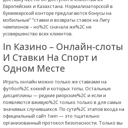
Европейских и Казахстана. Нормализаторской в
букмекерской конторе предлагаются бонусы на
мобильные” “ставки и возвраты ставок на Лигу
чемпионов – но%2C сначала же%2C не
усовершенство всех клиентов.
In Казино – Онлайн-слоты
И Ставки На Спорт и
Одном Месте
Играть онлайн можно только же ставками на
футбол%2C хоккей и которых топы. Остальные
дисциплины — редкие риорские%2C и если и
появляются вживую%2C только только в для самых
значимых случившихся. По сути%2C этапов входа на
официальный сайт 1win — это тщательно
организованный протокол безопасности. Только вы