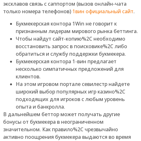
эксклавов связь с саппортом (вызов онлайн-чата
только номера телефонов)
1вин официальный сайт
.
Букмекерская контора 1Win не говорит к
признанным лидерам мирового рынка беттинга.
Чтобы найдут сайт-копию%2C необходимо
восстановить запрос в поисковике%2C либо
обратиться и службу поддержки букмекера.
Букмекерская контора 1-вин предлагает
несколько симпатичных предложений для
клиентов.
На этом игровом портале севилестр найдете
широкий выбор популярных игр казино%2C
подходящих для игроков с любым уровень
опыта и банкролла.
В дальнейшем беттор может получать другие
бонусы от букмекера в неограниченном
значительном. Как правило%2C чрезвычайно
активно поощрения букмекера выдаются во время