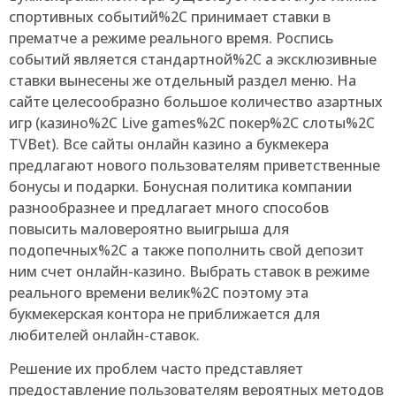
спортивных событий%2C принимает ставки в
прематче а режиме реального время. Роспись
событий является стандартной%2C а эксклюзивные
ставки вынесены же отдельный раздел меню. На
сайте целесообразно большое количество азартных
игр (казино%2C Live games%2C покер%2C слоты%2C
TVBet). Все сайты онлайн казино а букмекера
предлагают нового пользователям приветственные
бонусы и подарки. Бонусная политика компании
разнообразнее и предлагает много способов
повысить маловероятно выигрыша для
подопечных%2C а также пополнить свой депозит
ним счет онлайн-казино. Выбрать ставок в режиме
реального времени велик%2C поэтому эта
букмекерская контора не приближается для
любителей онлайн-ставок.
Решение их проблем часто представляет
предоставление пользователям вероятных методов