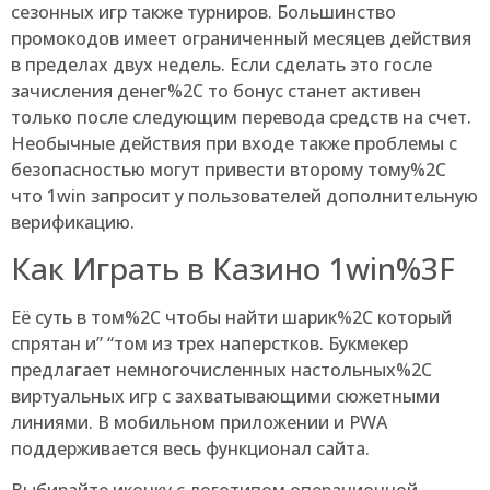
сезонных игр также турниров. Большинство
промокодов имеет ограниченный месяцев действия
в пределах двух недель. Если сделать это госле
зачисления денег%2C то бонус станет активен
только после следующим перевода средств на счет.
Необычные действия при входе также проблемы с
безопасностью могут привести второму тому%2C
что 1win запросит у пользователей дополнительную
верификацию.
Как Играть в Казино 1win%3F
Её суть в том%2C чтобы найти шарик%2C который
спрятан и” “том из трех наперстков. Букмекер
предлагает немногочисленных настольных%2C
виртуальных игр с захватывающими сюжетными
линиями. В мобильном приложении и PWA
поддерживается весь функционал сайта.