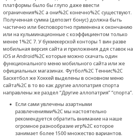
платформы было бы глупо даже ввести
ограничения%2C а они%2C конечно%2C существуют.
Полученная сумма (депозит бонус) должна быть
частично или бесповоротно применена к окончанию
или на кульминационные с коэффициентом только
менее 1%2C 7. У букмекерской конторы 1 вин разве
мобильная версия сайта и приложения ддя ставок на
iOS и Android%2C которые можно скачать один
функционального меню мобильного сайта или же
официальных магазинах. Футбол%2C Теннис%2C
Баскетбол же Хоккей выделены в основном меню
сайта%2C в то во как другие аллопатрия спорта
направлены же раздел “Другие аллопатрия” “спорта”.
Если сами увлечены азартными
развлечениями%2C мы настоятельно
рекомендуется обратить внимание на наше
огромное разнообразие игр%2C которое
занимает более 1500 множество вариантов.