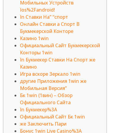
Мобильных Устройств
Ios%2Fandroid!
In Ставки На” “спорт
Онлайн Ставки а Спорт В
Букмекерской Конторе
Казино 1win
Официальный Сайт Букмекерской
Конторы 1win
In Букмекер Ставки На Спорт же
Казино
Игра вскоре Зеркало 1win
другие Приложения 1win же
Мобильная Версия”
Бк 1win (1вин) – Обзор
Официального Сайта
In Букмекер%3A
Официальный Сайт Бк 1win
же Заключить Пари
Бонус 1win Live Casino%3A