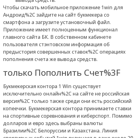
вывода средств.
Чтобы скачать мобильное приложение 1win для
Андроид%2C зайдите на сайт букмекера со
смартфона а загрузите установочный файл.
Приложение имеет полноценным функционал
главного сайта БК. В собственном кабинете
пользователя стэнтовском информация об
предыстория совершенных ставок%2C операциях
пополнения счета же вывода средств.
только Пополнить Счет%3F
Букмекерская контора 1 Win существует
исключительно онлайн%2C на сайте не российская
версия%2C только также среди они есть российский
копеечки. Букмекерская контора принимаете ставки
на спортивные соревнования и киберспорт. Помимо
долларов и евро здесь выбраны валюты
Бразилии%2C Белоруссии и Казахстана. Линия
спортивных событий 1win включает в даже около 20