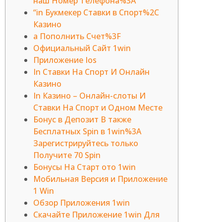
наш Номер Телефона%3A
“in Букмекер Ставки в Спорт%2C
Казино
а Пополнить Счет%3F
Официальный Сайт 1win
Приложение Ios
In Ставки На Спорт И Онлайн
Казино
In Казино – Онлайн-слоты И
Ставки На Спорт и Одном Месте
Бонус в Депозит В также
Бесплатных Spin в 1win%3A
Зарегистрируйтесь только
Получите 70 Spin
Бонусы На Старт ото 1win
Мобильная Версия и Приложение
1 Win
Обзор Приложения 1win
Скачайте Приложение 1win Для