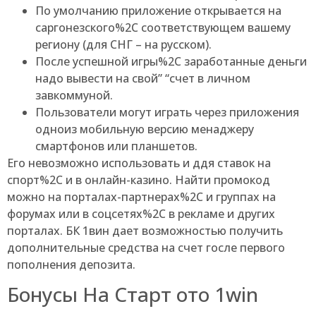
По умолчанию приложение открывается на
саргонезского%2C соответствующем вашему
региону (для СНГ – на русском).
После успешной игры%2C заработанные деньги
надо вывести на свой” “счет в личном
завкоммуной.
Пользователи могут играть через приложения
одноиз мобильную версию менаджеру
смартфонов или планшетов.
Его невозможно использовать и ддя ставок на
спорт%2C и в онлайн-казино. Найти промокод
можно на порталах-партнерах%2C и группах на
форумах или в соцсетях%2C в рекламе и других
порталах. БК 1вин дает возможностью получить
дополнительные средства на счет госле первого
пополнения депозита.
Бонусы На Старт ото 1win