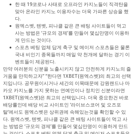
한 때 19코로나 사태로 오프라인 카지노들이 직격탄을
맞아 온라인 카지노 이용자수는 더욱 가파른 상승을 했
다.
원엑스벳, 텐벳, 피나클 같은 큰 배팅 사이트들이 먹고
사는 방법은 ‘규모의 경제’를 만들어 몇십만명이 이용하
게 만드는 것이다.
스포츠 베팅 업체 답게 축구 및 메이저 스포츠들은 물론
국내 비인기 종목들까지 매일 약 천개에 달하는 경기 이
벤트들이 제공된다.
만약 여러분의 신분을 노출시키지 않고 안전하게 카지노의 즐
거움을 만끽하고자” “한다면 1XBET(원엑스벳)의 최고의 선택
지입니다. 공무원이시거나 세간의 이목때문에 강원랜드나 마
카오 카지노를 가지 못하는 연예인이나 정치인 신분이라면
1XBET(원엑스벳)은 최고의 선택입니다. 더욱 중요한건 바로
배당률인데 배당 비교 사이트인 ‘라이브스코어 및 오즈포
탈’에서도 원엑스벳은 상위권에 속해있는것을 확인할 수 있
다. 원엑스벳, 텐벳, 피나클 같은 큰 배팅 사이트들이 먹고 사
는 방법은 ‘규모의 경제’를 만들어 몇십만명이 이용하게 만드
는 것이다. 스포츠 베팅 업체 답게 축구 및 메이저 스포츠들은