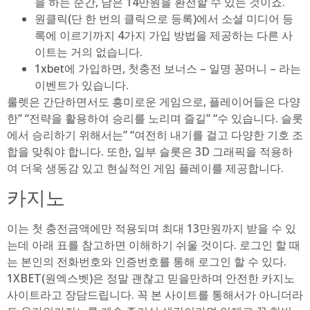
을 하는 순간, 남은 14만원을 환전할 수 있는 것이죠.
원클릭(단 한 번의 클릭으로 등록)에서 소셜 미디어 등
록에 이르기까지 4가지 가입 방법을 제공하는 다른 사
이트는 거의 없습니다.
1xbet에 가입하면, 첫충전 보너스 – 일명 꽁머니 – 라는
이벤트가 있습니다.
룰렛은 간단하면서도 흥미로운 게임으로, 플레이어들은 다양
한” “전략을 활용하여 승리를 노리며 즐길” “수 있습니다. 슬롯
에서 승리하기 위해서는” “여전히 내기를 걸고 다양한 기호 조
합을 맞춰야 합니다. 또한, 일부 슬롯은 3D 그래픽을 적용하
여 더욱 생동감 있고 현실적인 게임 플레이를 제공합니다.
카지노
이는 첫 충전금액에만 적용되며 최대 13만원까지 받을 수 있
는데 아래 표를 참고하면 이해하기 쉬울 것이다. 로그인 할 때
는 본인의 전화번호와 인증번호를 통해 로그인 할 수 있다.
1XBET(원엑스벳)은 정말 괜찮고 믿을만하며 안전한 카지노
사이트라고 장담드립니다. 꼭 본 사이트를 통해서가 아니더라