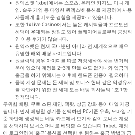
원엑스벳 1xbet에서는 스포츠, 온라인 카지노, 미니 게
임, 슬롯 게임 등 다양한 원엑스벳 옵션을 제공하여 사용
자들에게 흥미로운 경험을 제공하고 있습니다.
또한 1xLive Casino에서는 높은 캐시백율과 프로모션
혜택이 우대되는 장점도 있어 플레이어들로부터 긍정적
인 이용 후기가 많습니다.
원엑스벳은 현재 국내뿐만 아니라 전 세계적으로 매우
유명한 해외 배팅 사이트입니다.
원클릭의 경우 아이디를 따로 저장해놔야 하는 번거러
움이 있으며 계정을 2~3개 만들 수도 없거니와 입금과
출금을 하기 위해서는 이후에 핸드폰 인증이 필요하다.
중복 계정 문제는 돈 세탁 및 보너스 헌터 같은 악성유저
를 차단하기 위한 전 세계 모든 배팅 회사들의 1조 1항
정책입니다.
무위험 베팅, 무료 스핀 제안, 잭팟, 상금 강화 등이 매일 제공
됩니다. 먼저 베팅할 경기를 선택하면 PC기준 우측, 모바일 기
준 하단에 생성되는 베팅 카트에서 보기와 같이 보너스 계정
을 선택하여 보너스 머니로 베팅할 수 있습니다 1xbet. 계정
에 로그인하여 ‘출금’ 옵션을 선택한 후 원하는 출금 방법과 금