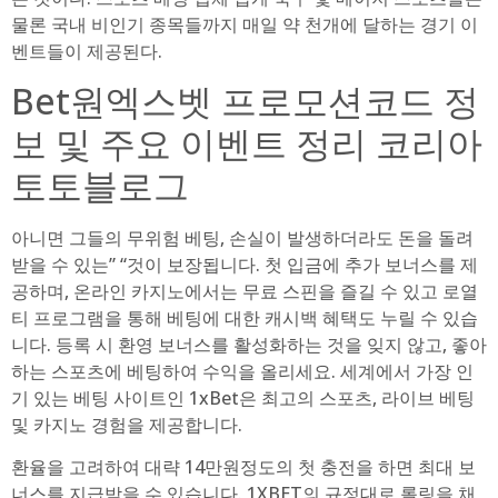
물론 국내 비인기 종목들까지 매일 약 천개에 달하는 경기 이
벤트들이 제공된다.
Bet원엑스벳 프로모션코드 정
보 및 주요 이벤트 정리 코리아
토토블로그
아니면 그들의 무위험 베팅, 손실이 발생하더라도 돈을 돌려
받을 수 있는” “것이 보장됩니다. 첫 입금에 추가 보너스를 제
공하며, 온라인 카지노에서는 무료 스핀을 즐길 수 있고 로열
티 프로그램을 통해 베팅에 대한 캐시백 혜택도 누릴 수 있습
니다. 등록 시 환영 보너스를 활성화하는 것을 잊지 않고, 좋아
하는 스포츠에 베팅하여 수익을 올리세요. 세계에서 가장 인
기 있는 베팅 사이트인 1xBet은 최고의 스포츠, 라이브 베팅
및 카지노 경험을 제공합니다.
환율을 고려하여 대략 14만원정도의 첫 충전을 하면 최대 보
너스를 지급받을 수 있습니다. 1XBET의 규정대로 롤링을 채