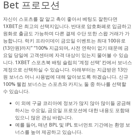
Bet 프로모션
자신이 스포츠를 잘 알고 촉이 좋아서 베팅도 잘한다면
1XBET은 최고의 선택지입니다. 반대로 암호화폐로 입금하고
원화로 출금도 가능하며 다른 결제 수단 또한 스왑 거래가 가
능합니다. 럭키 프라이데이 금요일 이벤트는 최대 100유로
(13만원)까지” “100% 지급되며, 사전 연락이 없기 때문에 금
요일 당일에 고객센터에 자격 대상이 있는지 물어볼 수 있습
니다. 1XBET 스포츠북 배팅 슬립의 ‘계정 선택‘ 칸에서 보너스
계정으로 선택하실 수 있습니다. 아래부터는 지급받은 13만
원 보너스 머니 사용법에 대해 알아보도록 하겠습니다. 신규
100% 웰컴 보너스는 스포츠와 카지노 둘 중 하나를 선택할
수 있습니다.
이 외에 구글 코리아에 정보가 많지 않아 많이들 궁금해
하시는 수요일, 금요일 프로모션에 대한 내용도 포함돼
있으니 많은 관심 바랍니다.
예를 들어, 매년 BPL 및 IPL 토너먼트 기간에는 환영 보
너스를 높여 제공하고 있습니다.