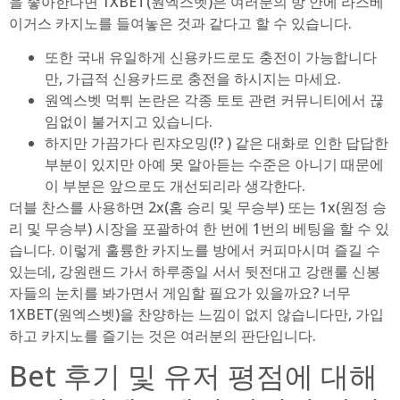
을 좋아한다면 1XBET(원엑스벳)은 여러분의 방 안에 라스베
이거스 카지노를 들여놓은 것과 같다고 할 수 있습니다.
또한 국내 유일하게 신용카드로도 충전이 가능합니다
만, 가급적 신용카드로 충전을 하시지는 마세요.
원엑스벳 먹튀 논란은 각종 토토 관련 커뮤니티에서 끊
임없이 불거지고 있습니다.
하지만 가끔가다 린쟈오밍(!? ) 같은 대화로 인한 답답한
부분이 있지만 아예 못 알아듣는 수준은 아니기 때문에
이 부분은 앞으로도 개선되리라 생각한다.
더블 찬스를 사용하면 2x(홈 승리 및 무승부) 또는 1x(원정 승
리 및 무승부) 시장을 포괄하여 한 번에 1번의 베팅을 할 수 있
습니다. 이렇게 훌륭한 카지노를 방에서 커피마시며 즐길 수
있는데, 강원랜드 가서 하루종일 서서 뒷전대고 강랜룰 신봉
자들의 눈치를 봐가면서 게임할 필요가 있을까요? 너무
1XBET(원엑스벳)을 찬양하는 느낌이 없지 않습니다만, 가입
하고 카지노를 즐기는 것은 여러분의 판단입니다.
Bet 후기 및 유저 평점에 대해