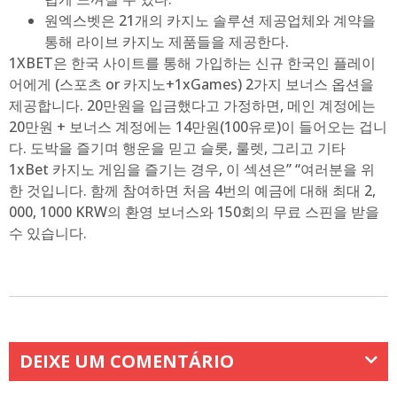
원엑스벳은 21개의 카지노 솔루션 제공업체와 계약을
통해 라이브 카지노 제품들을 제공한다.
1XBET은 한국 사이트를 통해 가입하는 신규 한국인 플레이
어에게 (스포츠 or 카지노+1xGames) 2가지 보너스 옵션을
제공합니다. 20만원을 입금했다고 가정하면, 메인 계정에는
20만원 + 보너스 계정에는 14만원(100유로)이 들어오는 겁니
다. 도박을 즐기며 행운을 믿고 슬롯, 룰렛, 그리고 기타
1xBet 카지노 게임을 즐기는 경우, 이 섹션은” “여러분을 위
한 것입니다. 함께 참여하면 처음 4번의 예금에 대해 최대 2,
000, 1000 KRW의 환영 보너스와 150회의 무료 스핀을 받을
수 있습니다.
DEIXE UM COMENTÁRIO