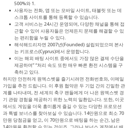
500%와 1.
사용자는 전화, 앱 또는 모바일 사이트, 태블릿 또는 데
스크톱 사이트를 통해 등록할 수 있습니다.
고객 서비스는 24시간 운영되며, 다양한 채널을 통해 접
근할 수 있어 사용자들은 언제든지 문제를 해결할 수 있
는 편리함을 누릴 수 있다.
해석해드리자면 2007년(Founded) 설립되었으며 본사
는 키프로스(Cyprus)에서 운영합니다.
이는 해외 배팅 사이트 중에서도 가장 많은 결제 수단을
제공하며” “처리 속도 또한 매우 빠른 환전 시스템을 구
축하고 있다.
하지만 안전하게 원엑스벳을 즐기시려면 전화번호와, 이메일
가입을 추천 드립니다. 이 후원 협약은 두 기업 간의 긴밀한 관
계를 나타내며, 전 세계의 축구 팬들에게 더 나은 원엑스벳 경
기 관람 경험을 제공하기 위한 노력의 일환입니다. 또한, 이곳
에서도 게임을 더욱 흥미롭게 즐길 수 있는 다양한 프로모션
과 특별 보너스를 찾아보실 수 있습니다. 14만원으로 최소 70
만원 당첨금을 얻고, 이 70만원으로 배팅을 하는 순간, 남은
14만원을 환전할 수 있는 것이죠. 그러나 보너스 계정에서 배