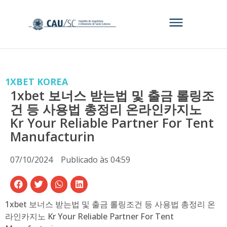
1XBET KOREA
1xbet 보너스 받는법 및 출금 롤링조
건 등 사용법 총정리 온라인카지노
Kr Your Reliable Partner For Tent
Manufacturin
07/10/2024
Publicado às
04:59
1xbet 보너스 받는법 및 출금 롤링조건 등 사용법 총정리 온
라인카지노 Kr Your Reliable Partner For Tent