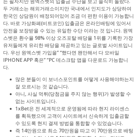
는 필자지만 원엑스벳의 입출금 수단을 보고 솔직히 놀랐다.
두 거래소는 해외거래소이지만 국내에서 인지도가 상당하여
한국인 상담원이 배정되어있어 조금 더 편한 이용이 가능합니
다. 바로 가상화폐(비트코인) 입출금은 온라인배팅에 있어서
안전을 보장받을 수 있는 유일한 수단 이라는 것 입니다. 원엑
스벳은 환수율 98% 이상 오즈포탈 배당율 1위를 기록한 가장
유저들에게 유리한 배당을 제공하고 있는 글로벌 사이트입니
다. 우선 원엑스벳 가입을” “했다면 왠만해서 다 모바일
IPHONE APP 혹은” “PC 데스크탑 앱을 다운로드 가능합니
다.
많은 분들이 이 보너스포인트를 어떻게 사용해야하는지
잘 모르시는 것 같습니다.
아니, 사실 먹튀(당첨금을 주지 않는 행위)가 발생할 수
없는 사이트입니다.
1xBet은 전 세계적으로 운영됨에 따라 현지 라이센스
를 획득했으며 고객이 사이트에서 신속하게 입출금할
수 있도록 현지 결제 방법을 통합할 수 있었습니다.
즉 14만원으로 최소 70만원을 따고 이 70만원으로 배팅