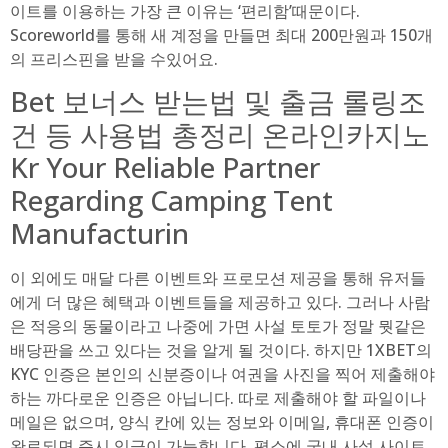
이트를 이용하는 가장 큰 이유는 ‘편리함’때문이다.
Scoreworld를 통해 새 계정을 만들면 최대 200만원과 150개
의 프리스핀을 받을 수있어요.
Bet 보너스 받는법 및 출금 롤링조
건 등 사용법 총정리 온라인카지노
Kr Your Reliable Partner
Regarding Camping Tent
Manufacturin
이 외에도 매달 다른 이벤트와 프로모션 제공을 통해 유저들
에게 더 많은 혜택과 이벤트들을 제공하고 있다. 그러나 사람
은 적응의 동물이라고 나중에 가면 사설 토토가 정말 뭣같은
배당판을 쓰고 있다는 것을 알게 될 것이다. 하지만 1XBET의
KYC 인증은 본인의 신분증이나 여권을 사진을 찍어 제출해야
하는 까다로운 인증은 아닙니다. 따로 제출해야 할 파일이나
메일은 없으며, 양식 칸에 있는 정보와 이메일, 휴대폰 인증이
완료되면 즉시 입금이 가능합니다. 평소에 국내 사설 사이트