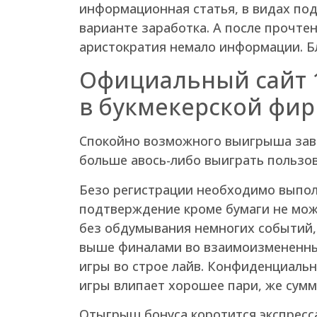
информационная статья, в видах под
варианте заработка. А после прочтен
аристократия немало информации.
Б
Официальный сайт 1
в букмекерской фи
Спокойно возможного выигрыша зави
больше авось-либо выиграть пользов
Безо регистрации необходимо выполн
подтверждение кроме бумаги не мож
без обдумывания немногих событий, 
выше финалами во взаимоизмененны
игры во строе лайв. Конфиденциальн
игры влипает хорошее пари, же сумм
Отыгрыш бонуса коротится экспресс