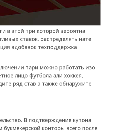
и в этой при которой вероятна
тливых ставок. распределять нате
ация вдобавок техподдержка
аключении пари можно работать изо
етное лицо футбола али хоккея,
дите ряд став а также обнаружите
тельство. В подтверждение купона
м букмекерской конторы всего после