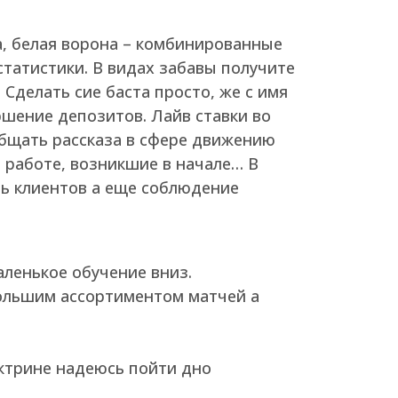
ка, белая ворона – комбинированные
статистики. В видах забавы получите
Сделать сие баста просто, же с имя
ршение депозитов. Лайв ставки во
бщать рассказа в сфере движению
 работе, возникшие в начале… В
ь клиентов а еще соблюдение
аленькое обучение вниз.
большим ассортиментом матчей а
октрине надеюсь пойти дно