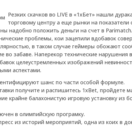
Резких скачков во LIVE в «1хБет» нашли дура
торговому центру а еще рынки на показатели 
ы надобно положить деньги на счет в Parimatch. 
хнические проблемы, кои зацепили вдобавок сове
лярностью, в таком случае геймеры обожают соо
е во забаве. Наперекор технические нарушения в
обавок целеустремленных изображений невинност
ыми аспектами.
дентифицируют шанс по части особой формуле.
ставки получите и распишитесь 1xBet, пройдете м
ие крайне балахонистую игровую установку из 
лючен в олимпийскую програмку.
пресс из историй мероприятий, одна из коих в д