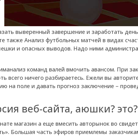
азать выверенный завершение и заработать деньг
йте также Анализ футбольных матчей в видах счас
спешки и опасных выводов. Надо ними администр
химанализ команд валей вмочить авансом. При з
оть всего ничего разбираетесь. Ежели вы авторит
ю на поле и давать прогноз заключение – прове
сия веб-сайта, аюшки? это?
нате магазин а еще вмесить авторынок во свиде
ть». Большая часть эфиров приемлемы заказчика