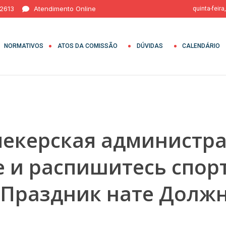
 2613
Atendimento Online
quinta-feira
NORMATIVOS
ATOS DA COMISSÃO
DÚVIDAS
CALENDÁRIO
мекерская администра
е и распишитесь спор
Праздник нате Должн