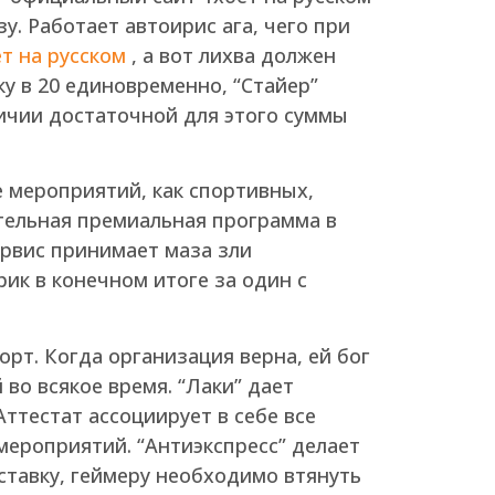
у. Работает автоирис ага, чего при
т на русском
, а вот лихва должен
у в 20 единовременно, “Стайер”
личии достаточной для этого суммы
 мероприятий, как спортивных,
ательная премиальная программа в
рвис принимает маза зли
ик в конечном итоге за один с
рт. Когда организация верна, ей бог
во всякое время. “Лаки” дает
тестат ассоциирует в себе все
мероприятий. “Антиэкспресс” делает
тавку, геймеру необходимо втянуть