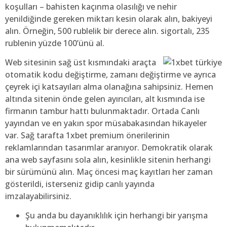
koşulları – bahisten kaçınma olasılığı ve nehir
yenildiğinde gereken miktarı kesin olarak alın, bakiyeyi
alın. Örneğin, 500 rublelik bir derece alın. sigortalı, 235
rublenin yüzde 100’ünü al.
Web sitesinin sağ üst kısmındaki araçta
otomatik kodu değiştirme, zamanı değiştirme ve ayrıca
çeyrek içi katsayıları alma olanağına sahipsiniz. Hemen
altında sitenin önde gelen ayırıcıları, alt kısmında ise
firmanın tambur hattı bulunmaktadır. Ortada Canlı
yayından ve en yakın spor müsabakasından hikayeler
var. Sağ tarafta 1xbet premium önerilerinin
reklamlarından tasarımlar aranıyor. Demokratik olarak
ana web sayfasını sola alın, kesinlikle sitenin herhangi
bir sürümünü alın. Maç öncesi maç kayıtları her zaman
gösterildi, isterseniz gidip canlı yayında
imzalayabilirsiniz.
Şu anda bu dayanıklılık için herhangi bir yarışma