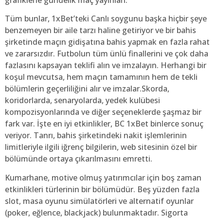
Tüm bunlar, 1xBet’teki Canlı soygunu başka hiçbir şeye
benzemeyen bir aile tarzı haline getiriyor ve bir bahis
şirketinde maçın gidişatına bahis yapmak en fazla rahat
ve zararsızdır. Futbolun tüm ünlü finallerini ve çok daha
fazlasını kapsayan teklifi alın ve imzalayın.
Herhangi bir
koşul mevcutsa, hem maçın tamamının hem de tekli
bölümlerin geçerliliğini alır ve imzalar.Skorda,
koridorlarda, senaryolarda, yedek kulübesi
kompozisyonlarında ve diğer seçeneklerde şaşmaz bir
fark var. İşte en iyi etkinlikler, BC 1xBet binlerce sonuç
veriyor. Tanrı, bahis şirketindeki nakit işlemlerinin
limitleriyle ilgili iğrenç bilgilerin, web sitesinin özel bir
bölümünde ortaya çıkarılmasını emretti.
Kumarhane, motive olmuş yatırımcılar için boş zaman
etkinlikleri türlerinin bir bölümüdür. Beş yüzden fazla
slot, masa oyunu simülatörleri ve alternatif oyunlar
(poker, eğlence, blackjack) bulunmaktadır. Sigorta