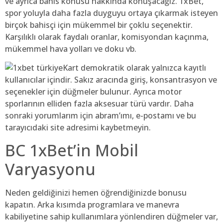
ve ayrıca bahis konusu hakkında konuşacağız. 1xBet,
spor yoluyla daha fazla duyguyu ortaya çıkarmak isteyen
birçok bahisçi için mükemmel bir çoklu seçenektir.
Karşılıklı olarak faydalı oranlar, komisyondan kaçınma,
mükemmel hava yolları ve doku vb.
Kart demokratik olarak yalnızca kayıtlı
kullanıcılar içindir. Sakız aracında giriş, konsantrasyon ve
seçenekler için düğmeler bulunur. Ayrıca motor
sporlarının elliden fazla aksesuar türü vardır. Daha
sonraki yorumlarım için abram’ımı, e-postamı ve bu
tarayıcıdaki site adresimi kaybetmeyin.
BC 1xBet’in Mobil
Varyasyonu
Neden geldiğinizi hemen öğrendiğinizde bonusu
kapatın. Arka kısımda programlara ve manevra
kabiliyetine sahip kullanımlara yönlendiren düğmeler var,