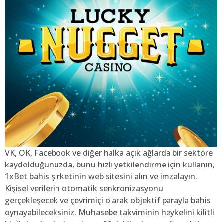
VK, OK, Facebook ve diğer halka açık ağlarda bir sektöre
kaydolduğunuzda, bunu hızlı yetkilendirme için kullanın,
1xBet bahis şirketinin web sitesini alın ve imzalayın.
Kişisel verilerin otomatik senkronizasyonu
gerçekleşecek ve çevrimiçi olarak objektif parayla bahis
oynayabileceksiniz. Muhasebe takviminin heykelini kilitli