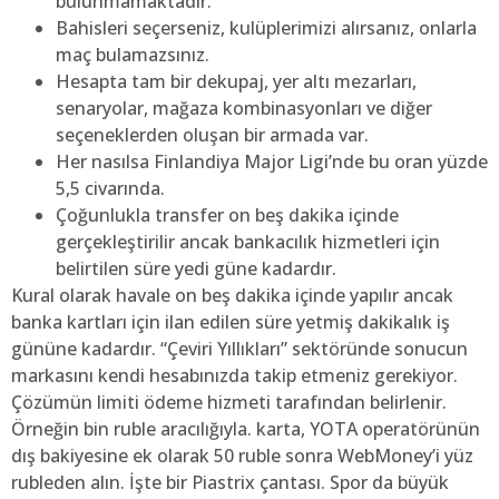
bulunmamaktadır.
Bahisleri seçerseniz, kulüplerimizi alırsanız, onlarla
maç bulamazsınız.
Hesapta tam bir dekupaj, yer altı mezarları,
senaryolar, mağaza kombinasyonları ve diğer
seçeneklerden oluşan bir armada var.
Her nasılsa Finlandiya Major Ligi’nde bu oran yüzde
5,5 civarında.
Çoğunlukla transfer on beş dakika içinde
gerçekleştirilir ancak bankacılık hizmetleri için
belirtilen süre yedi güne kadardır.
Kural olarak havale on beş dakika içinde yapılır ancak
banka kartları için ilan edilen süre yetmiş dakikalık iş
gününe kadardır. “Çeviri Yıllıkları” sektöründe sonucun
markasını kendi hesabınızda takip etmeniz gerekiyor.
Çözümün limiti ödeme hizmeti tarafından belirlenir.
Örneğin bin ruble aracılığıyla. karta, YOTA operatörünün
dış bakiyesine ek olarak 50 ruble sonra WebMoney’i yüz
rubleden alın. İşte bir Piastrix çantası. Spor da büyük