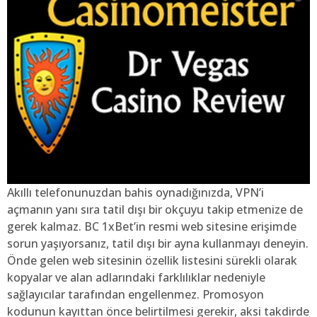
Akıllı telefonunuzdan bahis oynadığınızda, VPN’i
açmanın yanı sıra tatil dışı bir okçuyu takip etmenize de
gerek kalmaz. BC 1xBet’in resmi web sitesine erişimde
sorun yaşıyorsanız, tatil dışı bir ayna kullanmayı deneyin.
Önde gelen web sitesinin özellik listesini sürekli olarak
kopyalar ve alan adlarındaki farklılıklar nedeniyle
sağlayıcılar tarafından engellenmez. Promosyon
kodunun kayıttan önce belirtilmesi gerekir, aksi takdirde