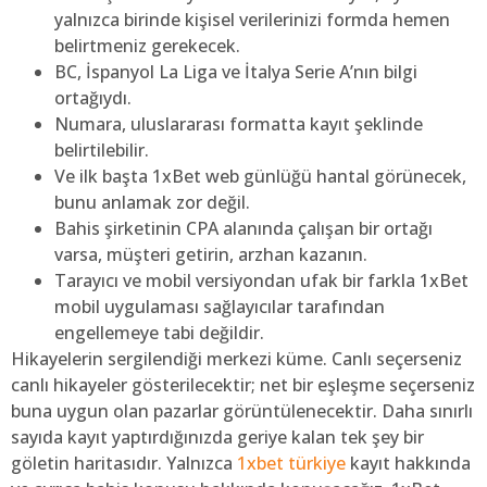
yalnızca birinde kişisel verilerinizi formda hemen
belirtmeniz gerekecek.
BC, İspanyol La Liga ve İtalya Serie A’nın bilgi
ortağıydı.
Numara, uluslararası formatta kayıt şeklinde
belirtilebilir.
Ve ilk başta 1xBet web günlüğü hantal görünecek,
bunu anlamak zor değil.
Bahis şirketinin CPA alanında çalışan bir ortağı
varsa, müşteri getirin, arzhan kazanın.
Tarayıcı ve mobil versiyondan ufak bir farkla 1xBet
mobil uygulaması sağlayıcılar tarafından
engellemeye tabi değildir.
Hikayelerin sergilendiği merkezi küme. Canlı seçerseniz
canlı hikayeler gösterilecektir; net bir eşleşme seçerseniz
buna uygun olan pazarlar görüntülenecektir. Daha sınırlı
sayıda kayıt yaptırdığınızda geriye kalan tek şey bir
göletin haritasıdır. Yalnızca
1xbet türkiye
kayıt hakkında