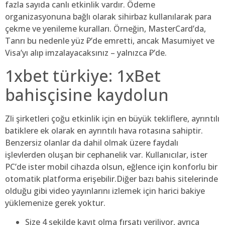
fazla sayıda canlı etkinlik vardır. Ödeme
organizasyonuna bağlı olarak sihirbaz kullanılarak para
çekme ve yenileme kuralları. Örneğin, MasterCard’da,
Tanrı bu nedenle yüz ₽’de emretti, ancak Masumiyet ve
Visa’yı alıp imzalayacaksınız – yalnızca ₽’de.
1xbet türkiye: 1xBet
bahisçisine kaydolun
Zli şirketleri çoğu etkinlik için en büyük tekliflere, ayrıntılı
batiklere ek olarak en ayrıntılı hava rotasına sahiptir.
Benzersiz olanlar da dahil olmak üzere faydalı
işlevlerden oluşan bir cephanelik var. Kullanıcılar, ister
PC’de ister mobil cihazda olsun, eğlence için konforlu bir
otomatik platforma erişebilir.Diğer bazı bahis sitelerinde
olduğu gibi video yayınlarını izlemek için harici bakiye
yüklemenize gerek yoktur.
Size 4 şekilde kayıt olma fırsatı veriliyor, ayrıca