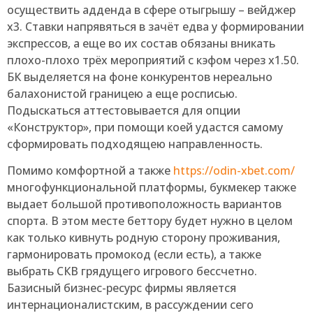
осуществить адденда в сфере отыгрышу – вейджер
х3. Ставки напрявяться в зачёт едва у формировании
экспрессов, а еще во их состав обязаны вникать
плохо-плохо трёх мероприятий с кэфом через х1.50.
БК выделяется на фоне конкурентов нереально
балахонистой границею а еще росписью.
Подыскаться аттестовывается для опции
«Конструктор», при помощи коей удастся самому
сформировать подходящею направленность.
Помимо комфортной а также
https://odin-xbet.com/
многофункциональной платформы, букмекер также
выдает большой противоположность вариантов
спорта. В этом месте беттору будет нужно в целом
как только кивнуть родную сторону проживания,
гармонировать промокод (если есть), а также
выбрать СКВ грядущего игрового бессчетно.
Базисный бизнес-ресурс фирмы является
интернационалистским, в рассуждении сего