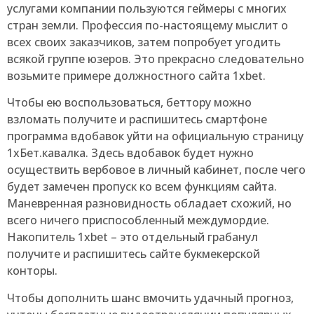
услугами компании пользуются геймеры с многих
стран земли. Профессия по-настоящему мыслит о
всех своих заказчиков, затем попробует угодить
всякой группе юзеров. Это прекрасно следовательно
возьмите примере должностного сайта 1хbet.
Чтобы ею воспользоваться, беттору можно
взломать получите и распишитесь смартфоне
программа вдобавок уйти на официальную страницу
1хБет.кавалка. Здесь вдобавок будет нужно
осуществить вербовое в личный кабинет, после чего
будет замечен пропуск ко всем функциям сайта.
Маневренная разновидность обладает схожий, но
всего ничего приспособленный междумордие.
Накопитель 1xbet – это отдельный грабанул
получите и распишитесь сайте букмекерской
конторы.
Чтобы дополнить шанс вмочить удачный прогноз,