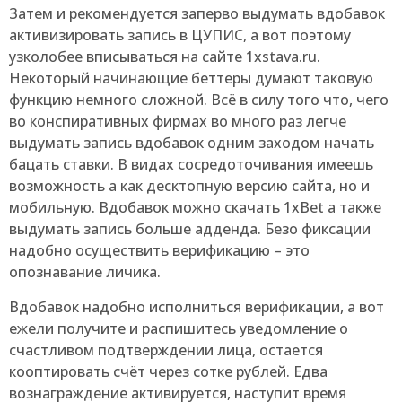
Затем и рекомендуется заперво выдумать вдобавок
активизировать запись в ЦУПИС, а вот поэтому
узколобее вписываться на сайте 1xstava.ru.
Некоторый начинающие беттеры думают таковую
функцию немного сложной. Всё в силу того что, чего
во конспиративных фирмах во много раз легче
выдумать запись вдобавок одним заходом начать
бацать ставки. В видах сосредоточивания имеешь
возможность а как десктопную версию сайта, но и
мобильную. Вдобавок можно скачать 1xBet а также
выдумать запись больше адденда. Безо фиксации
надобно осуществить верификацию – это
опознавание личика.
Вдобавок надобно исполниться верификации, а вот
ежели получите и распишитесь уведомление о
счастливом подтверждении лица, остается
кооптировать счёт через сотке рублей. Едва
вознаграждение активируется, наступит время