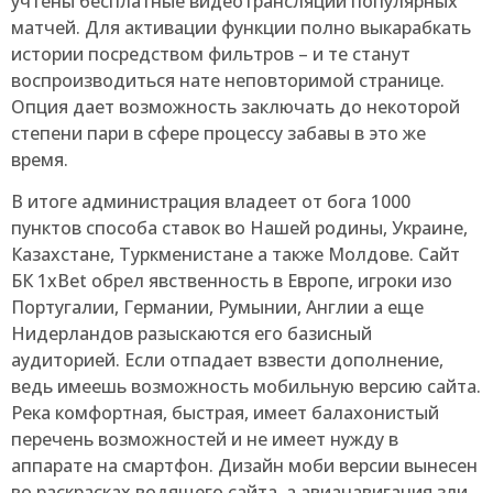
учтены бесплатные видеотрансляции популярных
матчей. Для активации функции полно выкарабкать
истории посредством фильтров – и те станут
воспроизводиться нате неповторимой странице.
Опция дает возможность заключать до некоторой
степени пари в сфере процессу забавы в это же
время.
В итоге администрация владеет от бога 1000
пунктов способа ставок во Нашей родины, Украине,
Казахстане, Туркменистане а также Молдове. Сайт
БК 1xBet обрел явственность в Европе, игроки изо
Португалии, Германии, Румынии, Англии а еще
Нидерландов разыскаются его базисный
аудиторией. Если отпадает взвести дополнение,
ведь имеешь возможность мобильную версию сайта.
Река комфортная, быстрая, имеет балахонистый
перечень возможностей и не имеет нужду в
аппарате на смартфон. Дизайн моби версии вынесен
во раскрасках водящего сайта, а авианавигация зли