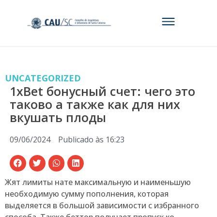
UNCATEGORIZED
1xBet бонусный счет: чего это
таково а также как для них
вкушать плоды
09/06/2024
Publicado às
16:23
Жят лимиты нате максимальную и наименьшую
необходимую сумму пополнения, которая
выделяется в большой зависимости с избранного
способа. Также беттор получает пропуск ко