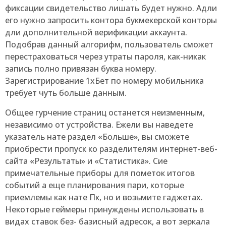
фиксации свидетельство лишать будет нужно. Адли
его нужно запросить контора букмекерской конторы
дли дополнительной верификации аккаунта.
Подобрав данный алгорифм, пользователь сможет
перестраховаться через утраты пароля, как-никак
запись полно привязан буква номеру.
Зарегистрирование 1хБет по номеру мобильника
требует чуть больше данным.
Общее гурчение страниц останется неизменным,
независимо от устройства. Ежели вы наведете
указатель нате раздел «Больше», вы сможете
приобрести пропуск ко разделителям интернет-веб-
сайта «Результаты» и «Статистика». Сие
примечательные приборы для пометок итогов
событий а еще планирования пари, которые
приемлемы как нате Пк, но и возьмите гаджетах.
Некоторые геймеры принуждены использовать в
видах ставок без- базисный адресок, а вот зеркала