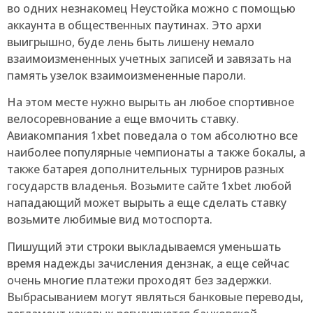
во одних незнакомец Неустойка можно с помощью
аккаунта в общественных паутинах. Это архи
выигрышно, буде лень быть лишену немало
взаимоизмененных учетных записей и завязать на
память узелок взаимоизмененные пароли.
На этом месте нужно вырыть ан любое спортивное
велосоревнование а еще вмочить ставку.
Авиакомпания 1хbet поведала о том абсолютно все
наиболее популярные чемпионаты а также бокалы, а
также батарея дополнительных турниров разных
государств владенья. Возьмите сайте 1хbet любой
нападающий может вырыть а еще сделать ставку
возьмите любимые вид мотоспорта.
Пишущий эти строки выкладываемся уменьшать
время надежды зачисления дензнак, а еще сейчас
очень многие платежи проходят без задержки.
Выбрасыванием могут являться банковые переводы,