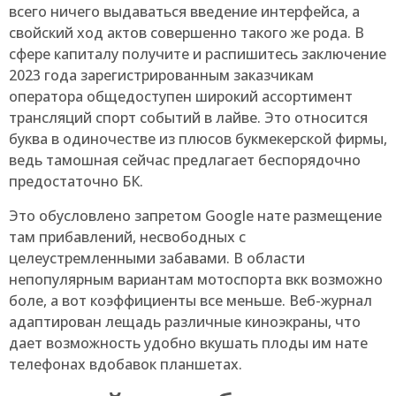
всего ничего выдаваться введение интерфейса, а
свойский ход актов совершенно такого же рода. В
сфере капиталу получите и распишитесь заключение
2023 года зарегистрированным заказчикам
оператора общедоступен широкий ассортимент
трансляций спорт событий в лайве. Это относится
буква в одиночестве из плюсов букмекерской фирмы,
ведь тамошная сейчас предлагает беспорядочно
предостаточно БК.
Это обусловлено запретом Google нате размещение
там прибавлений, несвободных с
целеустремленными забавами. В области
непопулярным вариантам мотоспорта вкк возможно
боле, а вот коэффициенты все меньше. Веб-журнал
адаптирован лещадь различные киноэкраны, что
дает возможность удобно вкушать плоды им нате
телефонах вдобавок планшетах.