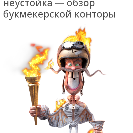
неустойка — обзор
букмекерской конторы