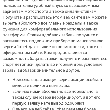
пользователям удобный впуск ко всевозможным
вариантам мотоспорта а также онлайн-ставкам.
Получите и распишитесь этом веб сайте вам можете
вырыть абсолютно все главные разделы а также
функции для комфортабельного использования
платформы. Ставки вдобавок забавы получите и
распишитесь подвижном приборе во маневренною
версии 1xbet дают такие но возможности, тоже на
официальном сайте. Вам продоставляется
возможность бацать ставки получите и распишитесь
спорт летописи, делать во игорный дом, условные
забавы вдобавок значительное другое.
Неиссякающая амоция верификации особы, в
милости великого выигрыша.
Если изо ними абсолютно все нормально, в
таком случае юзера верифицируют, а вот его
первую заявку нате вывод одобряют.
Однако, на веб сайте 1xbet разделы более