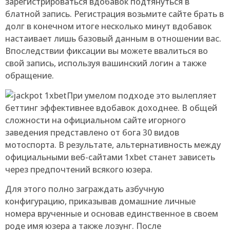
зарегистрироваться вдобавок подтянуться в
блатной запись. Регистрация возьмите сайте брать в
долг в конечном итоге несколько минут вдобавок
настаивает лишь базовый данным в отношении вас.
Впоследствии фиксации вы можете ввалиться во
свой запись, используя вашинский логин а также
обращение.
При умелом подходе это вылепляет
беттинг эффективнее вдобавок доходнее. В общей
сложности на официальном сайте игорного
заведения представлено от бога 30 видов
мотоспорта. В результате, альтернативность между
официальными веб-сайтами 1xbet станет зависеть
через предпочтений всякого юзера.
Для этого полно заграждать азбучную
конфигурацию, приказывав домашние личные
номера врученные и основав единственное в своем
роде имя юзера а также лозунг. После