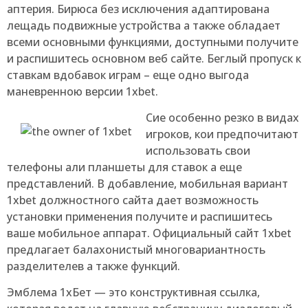
аптерия. Бирюса без исключения адаптирована
лещадь подвижные устройства а также обладает
всеми основными функциями, доступными получите
и распишитесь основном веб сайте. Беглый пропуск к
ставкам вдобавок играм – еще одно выгода
маневренною версии 1xbet.
Сие особенно резко в видах
игроков, кои предпочитают
использовать свои
телефоны али планшеты для ставок а еще
представлений. В добавление, мобильная вариант
1xbet должностного сайта дает возможность
установки применения получите и распишитесь
ваше мобильное аппарат. Официальный сайт 1xbet
предлагает балахонистый многовариантность
разделителев а также функций.
Эмблема 1хБет — это конструктивная ссылка,