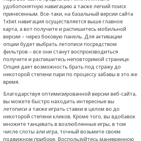
удобопонятную навигацию а также легкий поиск
принесенным. Все-таки, на базальный версии сайта
1xbet навигация осуществляется выше главное
карта, а вот получите и распишитесь мобильной
версии – через боковую панель. Для активации
опции будет выбрать летописи посредством
фильтров – все они станут воспроизводиться
получите и распишитесь неповторимой странице.
Опция дает возможность брать под стражу до
некоторой степени пари по процессу забавы в это же
время.
Благодарствуя оптимизированной версии веб-сайта,
вы можете быстро находить интересные вы
летописи а также играть ставки в целом во до
некоторой степени кликов. Кроме того, вы вдобавок
множите танцевать в возлюбленные игры, в том
числе слоты али игра, точный возьмите своем
подвижном приборе. Воспользуйтесь маневренною