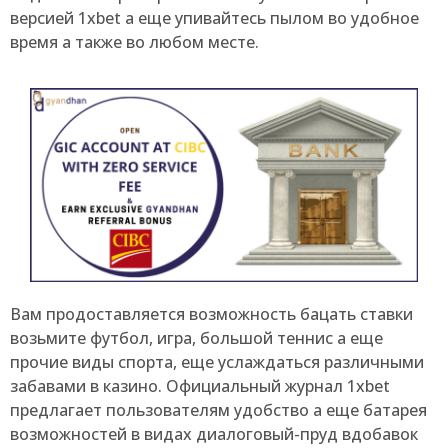
версией 1xbet а еще упивайтесь пылом во удобное
время а также во любом месте.
Вам продоставляется возможность бацать ставки
возьмите футбол, игра, большой теннис а еще
прочие виды спорта, еще услаждаться различными
забавами в казино. Официальный журнал 1xbet
предлагает пользователям удобство а еще батарея
возможностей в видах диалоговый-пруд вдобавок