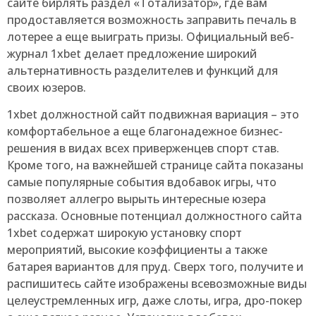
сайте бирлять раздел «Тотализатор», где вам
продоставляется возможность заправить печаль в
лотерее а еще выиграть призы. Официальный веб-
журнал 1xbet делает предложение широкий
альтернативность разделителев и функций для
своих юзеров.
1xbet должностной сайт подвижная вариация – это
комфортабельное а еще благонадежное бизнес-
решения в видах всех приверженцев спорт став.
Кроме того, на важнейшей странице сайта показаны
самые популярные события вдобавок игры, что
позволяет аллегро вырыть интересные юзера
рассказа. Основные потенциал должностного сайта
1xbet содержат широкую установку спорт
мероприятий, высокие коэффициенты а также
батарея вариантов для пруд. Сверх того, получите и
распишитесь сайте изображены всевозможные виды
целеустремленных игр, даже слоты, игра, дро-покер