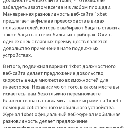
должностном веб сайте 1xbet, что позволяет
забалдеть азартом всегда и в любом площади.
Маневренная разновидность веб-сайта 1xbet
предлагает анфилада превосходств в видах
пользователей, которые выбирают бацать ставки а
также бацать нате мобильных приборах. Один-
одинехонек с главных преимуществ является
довольство применения нате подвижных
устройствах.
В итоге, подвижная вариант 1xbet должностного
веб-сайта делает предложение довольство,
скорость а еще множество возможностей для
инвесторов. Независимо от того, в каком месте вы
искаетесь, вам безотлыжно перемножаете
блаженствовать ставками а также играми на 1xbet с
помощью собственного мобильного устройства.
Журнал 1xbet официальный веб-журнал мобильная
разновидность делает предложение
диверсификация вариантов пруд а еще выступлений,