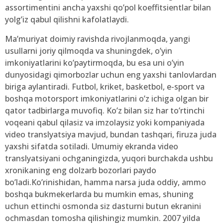
assortimentini ancha yaxshi qo’pol koeffitsientlar bilan
yolg’iz qabul qilishni kafolatlaydi.
Ma’muriyat doimiy ravishda rivojlanmoqda, yangi
usullarni joriy qilmoqda va shuningdek, o’yin
imkoniyatlarini ko’paytirmoqda, bu esa uni o’yin
dunyosidagi qimorbozlar uchun eng yaxshi tanlovlardan
biriga aylantiradi. Futbol, ​​kriket, basketbol, ​​e-sport va
boshqa motorsport imkoniyatlarini o’z ichiga olgan bir
qator tadbirlarga muvofiq. Ko’z bilan siz har to’rtinchi
voqeani qabul qilasiz va imzolaysiz yoki kompaniyada
video translyatsiya mavjud, bundan tashqari, firuza juda
yaxshi sifatda sotiladi. Umumiy ekranda video
translyatsiyani ochganingizda, yuqori burchakda ushbu
xronikaning eng dolzarb bozorlari paydo
bo’ladi.Ko’rinishidan, hamma narsa juda oddiy, ammo
boshqa bukmekerlarda bu mumkin emas, shuning
uchun ettinchi osmonda siz dasturni butun ekranini
ochmasdan tomosha qilishingiz mumkin. 2007 yilda