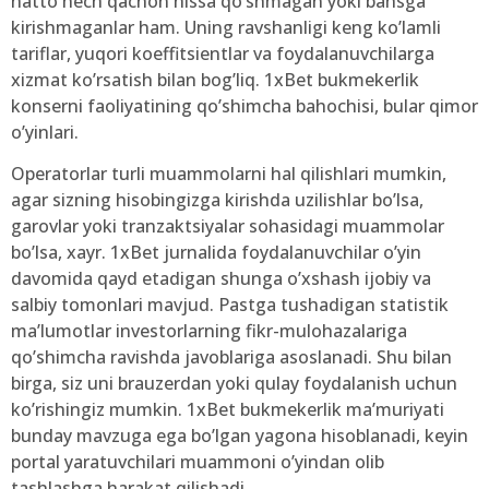
hatto hech qachon hissa qo’shmagan yoki bahsga
kirishmaganlar ham. Uning ravshanligi keng ko’lamli
tariflar, yuqori koeffitsientlar va foydalanuvchilarga
xizmat ko’rsatish bilan bog’liq. 1xBet bukmekerlik
konserni faoliyatining qo’shimcha bahochisi, bular qimor
o’yinlari.
Operatorlar turli muammolarni hal qilishlari mumkin,
agar sizning hisobingizga kirishda uzilishlar bo’lsa,
garovlar yoki tranzaktsiyalar sohasidagi muammolar
bo’lsa, xayr. 1xBet jurnalida foydalanuvchilar o’yin
davomida qayd etadigan shunga o’xshash ijobiy va
salbiy tomonlari mavjud. Pastga tushadigan statistik
ma’lumotlar investorlarning fikr-mulohazalariga
qo’shimcha ravishda javoblariga asoslanadi. Shu bilan
birga, siz uni brauzerdan yoki qulay foydalanish uchun
ko’rishingiz mumkin. 1xBet bukmekerlik ma’muriyati
bunday mavzuga ega bo’lgan yagona hisoblanadi, keyin
portal yaratuvchilari muammoni o’yindan olib
tashlashga harakat qilishadi.