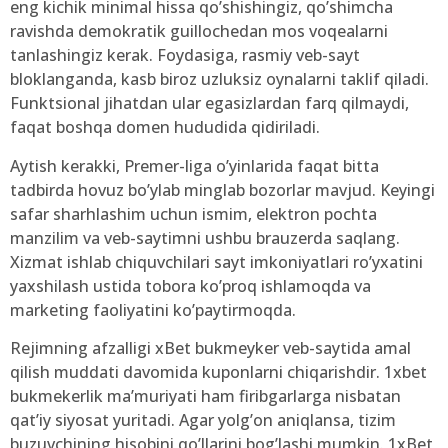
eng kichik minimal hissa qo’shishingiz, qo’shimcha
ravishda demokratik guillochedan mos voqealarni
tanlashingiz kerak. Foydasiga, rasmiy veb-sayt
bloklanganda, kasb biroz uzluksiz oynalarni taklif qiladi.
Funktsional jihatdan ular egasizlardan farq qilmaydi,
faqat boshqa domen hududida qidiriladi.
Aytish kerakki, Premer-liga o’yinlarida faqat bitta
tadbirda hovuz bo’ylab minglab bozorlar mavjud. Keyingi
safar sharhlashim uchun ismim, elektron pochta
manzilim va veb-saytimni ushbu brauzerda saqlang.
Xizmat ishlab chiquvchilari sayt imkoniyatlari ro’yxatini
yaxshilash ustida tobora ko’proq ishlamoqda va
marketing faoliyatini ko’paytirmoqda.
Rejimning afzalligi xBet bukmeyker veb-saytida amal
qilish muddati davomida kuponlarni chiqarishdir. 1xbet
bukmekerlik ma’muriyati ham firibgarlarga nisbatan
qat’iy siyosat yuritadi. Agar yolg’on aniqlansa, tizim
buzuvchining hisobini qo’llarini bog’lashi mumkin. 1xBet