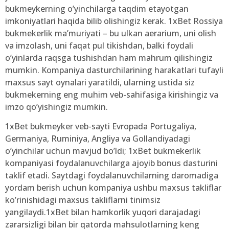
bukmeykerning o’yinchilarga taqdim etayotgan
imkoniyatlari haqida bilib olishingiz kerak. 1xBet Rossiya
bukmekerlik ma’muriyati – bu ulkan aerarium, uni olish
va imzolash, uni faqat pul tikishdan, balki foydali
o’yinlarda raqsga tushishdan ham mahrum qilishingiz
mumkin. Kompaniya dasturchilarining harakatlari tufayli
maxsus sayt oynalari yaratildi, ularning ustida siz
bukmekerning eng muhim veb-sahifasiga kirishingiz va
imzo qo’yishingiz mumkin.
1xBet bukmeyker veb-sayti Evropada Portugaliya,
Germaniya, Ruminiya, Angliya va Gollandiyadagi
o’yinchilar uchun mavjud bo’ldi; 1xBet bukmekerlik
kompaniyasi foydalanuvchilarga ajoyib bonus dasturini
taklif etadi. Saytdagi foydalanuvchilarning daromadiga
yordam berish uchun kompaniya ushbu maxsus takliflar
ko’rinishidagi maxsus takliflarni tinimsiz
yangilaydi.1xBet bilan hamkorlik yuqori darajadagi
zararsizligi bilan bir qatorda mahsulotlarning keng