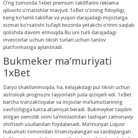
O’ng tomonda 1xbet premium takliflarini reklama
qiluvchi o’rnatishlar mavjud. 1xBet o’zining fidoyiligi,
keng ko’lamli takliflar va yuqori darajadagi mijozlarga
xizmat ko’rsatishi tufayli bozorda yetakchi o’rinni saqlab
qolishda davom etmoqda.Bu uni turli darajadagi
investorlar uchun tikish turlari uchun tanlov
platformasiga aylantiradi.
Bukmeker ma’muriyati
1xBet
Daryo shakllanmoqda, ha, kelajakdagi pul tikish uchun
astrolojik prognozni tayyorlash juda qiziqarli edi. 1xBet
barcha tranzaktsiyalar va mijozlar ma’lumotlarining
xavfsizligiga katta ahamiyat beradi. Bukmeyker taqdim
etilgan semizlik sirini ta’minlashdan tashqari zamonaviy
shifrlash usullaridan foydalanadi. Ma’muriyat Liquor
hukumati tomonidan litsenziyalangan va tasdiqlangan