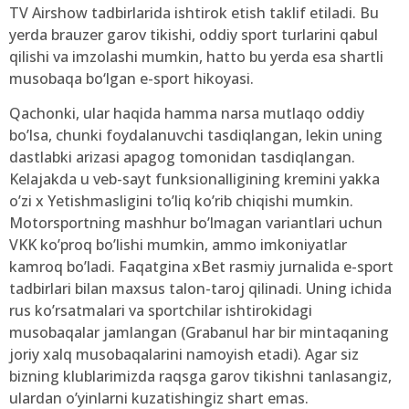
TV Airshow tadbirlarida ishtirok etish taklif etiladi. Bu
yerda brauzer garov tikishi, oddiy sport turlarini qabul
qilishi va imzolashi mumkin, hatto bu yerda esa shartli
musobaqa bo‘lgan e-sport hikoyasi.
Qachonki, ular haqida hamma narsa mutlaqo oddiy
bo’lsa, chunki foydalanuvchi tasdiqlangan, lekin uning
dastlabki arizasi apagog tomonidan tasdiqlangan.
Kelajakda u veb-sayt funksionalligining kremini yakka
o’zi x Yetishmasligini to’liq ko’rib chiqishi mumkin.
Motorsportning mashhur bo’lmagan variantlari uchun
VKK ko’proq bo’lishi mumkin, ammo imkoniyatlar
kamroq bo’ladi. Faqatgina xBet rasmiy jurnalida e-sport
tadbirlari bilan maxsus talon-taroj qilinadi. Uning ichida
rus ko’rsatmalari va sportchilar ishtirokidagi
musobaqalar jamlangan (Grabanul har bir mintaqaning
joriy xalq musobaqalarini namoyish etadi). Agar siz
bizning klublarimizda raqsga garov tikishni tanlasangiz,
ulardan o’yinlarni kuzatishingiz shart emas.