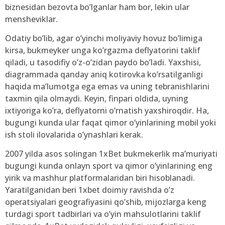
biznesidan bezovta bo’lganlar ham bor, lekin ular
mensheviklar.
Odatiy bo’lib, agar o’yinchi moliyaviy hovuz bo’limiga
kirsa, bukmeyker unga ko’rgazma deflyatorini taklif
qiladi, u tasodifiy o’z-o’zidan paydo bo’ladi. Yaxshisi,
diagrammada qanday aniq kotirovka ko’rsatilganligi
haqida ma’lumotga ega emas va uning tebranishlarini
taxmin qila olmaydi. Keyin, finpari oldida, uyning
ixtiyoriga ko’ra, deflyatorni o’rnatish yaxshiroqdir. Ha,
bugungi kunda ular faqat qimor o’yinlarining mobil yoki
ish stoli ilovalarida o’ynashlari kerak.
2007 yilda asos solingan 1xBet bukmekerlik ma’muriyati
bugungi kunda onlayn sport va qimor o’yinlarining eng
yirik va mashhur platformalaridan biri hisoblanadi.
Yaratilganidan beri 1xbet doimiy ravishda o’z
operatsiyalari geografiyasini qo’shib, mijozlarga keng
turdagi sport tadbirlari va o’yin mahsulotlarini taklif