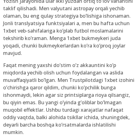
Yozish jarayonida ular ikki yuzdan ortiq toʻlov variantini
taklif qilishadi. Men valyutani astropay orqali yechib
olaman, bu eng qulay strategiya bo’lishiga ishonaman.
Jonli translyatsiya funktsiyalari a, men bu hafta uchun
1xbet veb-sahifalariga ko’plab futbol moslamalarini
tekshirib ko’raman.
Menga 1xbet bukmeykeri juda
yoqadi, chunki bukmeykerlardan ko’ra ko’proq joylar
mavjud.
Faqat mening yaxshi do’stim o’z akkauntini ko’p
miqdorda yechib olish uchun foydalangan va aslida
muvaffaqiyatli bo’lgan. Men Trustpilotdagi 1xbet izohini
o’chirishga qaror qildim, chunki ko’pchilik bunga
ishonmaydi, lekin agar siz printsiplarga rioya qilsangiz,
bu qiyin emas. Bu yangi o’yinda g’oliblar bo’lmagan
muqobil effektlar. Ushbu turdagi xarajatlar nafaqat
oddiy vaqtda, balki alohida tsikllar ichida, shuningdek,
deyarli barcha boshqa ko’rsatmalarda ishlatilishi
mumkin.