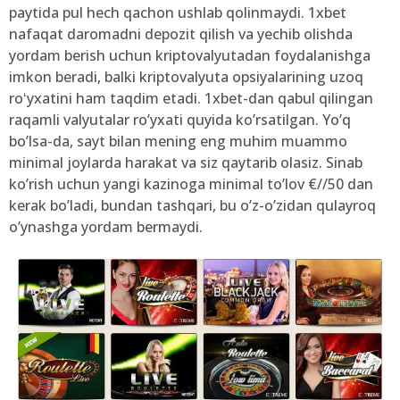
paytida pul hech qachon ushlab qolinmaydi. 1xbet
nafaqat daromadni depozit qilish va yechib olishda
yordam berish uchun kriptovalyutadan foydalanishga
imkon beradi, balki kriptovalyuta opsiyalarining uzoq
roʻyxatini ham taqdim etadi. 1xbet-dan qabul qilingan
raqamli valyutalar ro’yxati quyida ko’rsatilgan. Yo’q
bo’lsa-da, sayt bilan mening eng muhim muammo
minimal joylarda harakat va siz qaytarib olasiz. Sinab
ko’rish uchun yangi kazinoga minimal to’lov €//50 dan
kerak bo’ladi, bundan tashqari, bu o’z-o’zidan qulayroq
o’ynashga yordam bermaydi.