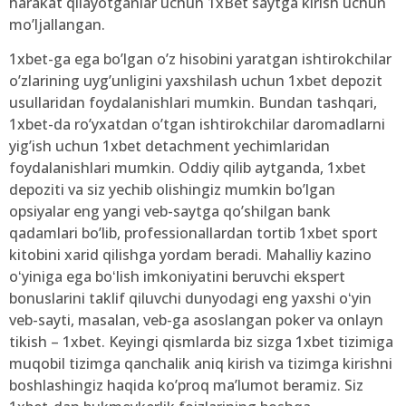
harakat qilayotganlar uchun 1xBet saytga kirish uchun
mo’ljallangan.
1xbet-ga ega bo’lgan o’z hisobini yaratgan ishtirokchilar
o’zlarining uyg’unligini yaxshilash uchun 1xbet depozit
usullaridan foydalanishlari mumkin. Bundan tashqari,
1xbet-da ro’yxatdan o’tgan ishtirokchilar daromadlarni
yig’ish uchun 1xbet detachment yechimlaridan
foydalanishlari mumkin. Oddiy qilib aytganda, 1xbet
depoziti va siz yechib olishingiz mumkin bo’lgan
opsiyalar eng yangi veb-saytga qo’shilgan bank
qadamlari bo’lib, professionallardan tortib 1xbet sport
kitobini xarid qilishga yordam beradi. Mahalliy kazino
oʻyiniga ega boʻlish imkoniyatini beruvchi ekspert
bonuslarini taklif qiluvchi dunyodagi eng yaxshi oʻyin
veb-sayti, masalan, veb-ga asoslangan poker va onlayn
tikish – 1xbet. Keyingi qismlarda biz sizga 1xbet tizimiga
muqobil tizimga qanchalik aniq kirish va tizimga kirishni
boshlashingiz haqida ko’proq ma’lumot beramiz. Siz