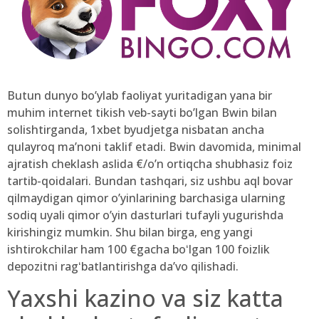
Butun dunyo bo’ylab faoliyat yuritadigan yana bir
muhim internet tikish veb-sayti bo’lgan Bwin bilan
solishtirganda, 1xbet byudjetga nisbatan ancha
qulayroq ma’noni taklif etadi. Bwin davomida, minimal
ajratish cheklash aslida €/o’n ortiqcha shubhasiz foiz
tartib-qoidalari. Bundan tashqari, siz ushbu aql bovar
qilmaydigan qimor o’yinlarining barchasiga ularning
sodiq uyali qimor o’yin dasturlari tufayli yugurishda
kirishingiz mumkin. Shu bilan birga, eng yangi
ishtirokchilar ham 100 €gacha boʻlgan 100 foizlik
depozitni ragʻbatlantirishga daʼvo qilishadi.
Yaxshi kazino va siz katta