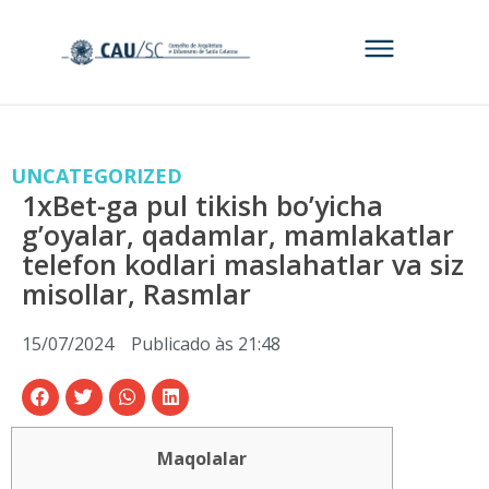
UNCATEGORIZED
1xBet-ga pul tikish bo’yicha
g’oyalar, qadamlar, mamlakatlar
telefon kodlari maslahatlar va siz
misollar, Rasmlar
15/07/2024
Publicado às
21:48
Maqolalar