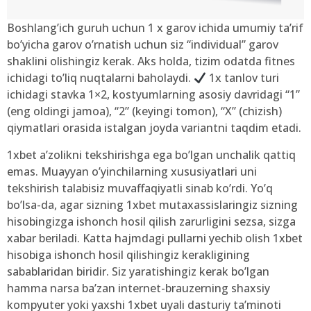
Boshlang’ich guruh uchun 1 x garov ichida umumiy ta’rif
bo’yicha garov o’rnatish uchun siz “individual” garov
shaklini olishingiz kerak. Aks holda, tizim odatda fitnes
ichidagi to’liq nuqtalarni baholaydi.
1x tanlov turi
ichidagi stavka 1×2, kostyumlarning asosiy davridagi “1”
(eng oldingi jamoa), “2” (keyingi tomon), “X” (chizish)
qiymatlari orasida istalgan joyda variantni taqdim etadi.
1xbet a’zolikni tekshirishga ega bo’lgan unchalik qattiq
emas. Muayyan o’yinchilarning xususiyatlari uni
tekshirish talabisiz muvaffaqiyatli sinab ko’rdi. Yo’q
bo’lsa-da, agar sizning 1xbet mutaxassislaringiz sizning
hisobingizga ishonch hosil qilish zarurligini sezsa, sizga
xabar beriladi. Katta hajmdagi pullarni yechib olish 1xbet
hisobiga ishonch hosil qilishingiz kerakligining
sabablaridan biridir. Siz yaratishingiz kerak bo’lgan
hamma narsa ba’zan internet-brauzerning shaxsiy
kompyuter yoki yaxshi 1xbet uyali dasturiy ta’minoti