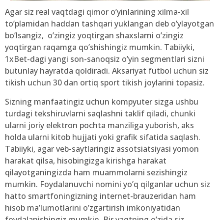
Agar siz real vaqtdagi qimor o’yinlarining xilma-xil
to’plamidan haddan tashqari yuklangan deb o’ylayotgan
bo’lsangiz, o’zingiz yoqtirgan shaxslarni o’zingiz
yoqtirgan raqamga qo’shishingiz mumkin. Tabiiyki,
1xBet-dagi yangi son-sanoqsiz o’yin segmentlari sizni
butunlay hayratda qoldiradi. Aksariyat futbol uchun siz
tikish uchun 30 dan ortiq sport tikish joylarini topasiz.
Sizning manfaatingiz uchun kompyuter sizga ushbu
turdagi tekshiruvlarni saqlashni taklif qiladi, chunki
ularni joriy elektron pochta manziliga yuborish, aks
holda ularni kitob hujjati yoki grafik sifatida saqlash.
Tabiiyki, agar veb-saytlaringiz assotsiatsiyasi yomon
harakat qilsa, hisobingizga kirishga harakat
qilayotganingizda ham muammolarni sezishingiz
mumkin. Foydalanuvchi nomini yo’q qilganlar uchun siz
hatto smartfoningizning internet-brauzeridan ham
hisob ma’lumotlarini o’zgartirish imkoniyatidan
foydalanishingiz mumkin. Bir vaqtning o’zida siz