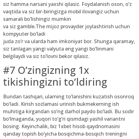
siz hamma narsani yaxshi qilasiz. Foydalanish oson, o’z
vaqtida va siz bir-biringizga mobil ilovangiz uchun
samarali bo’lishingiz mumkin
va siz gamble.The mijoz provayder joylashtirish uchun
kompyuter bo’ladi
juda zo’r va ularda ham imkoniyat bor. Shunga qaramay,
siz tanlagan yangi valyuta eng yangi bo’linmani
belgilaydi va siz to’lovni bekor qilasiz.
#7 O’zingizning 1x
tikishingizni to’ldiring
Bundan tashqari, ularning to’lanishini kuzatish osonroq
bo’ladi. Kirish sozlamasi urinish bukmekerning ish
muhitiga kirgandan so’ng darhol paydo bo’ladi. Bu sodir
bo’lmaganda, yuqori to’g’ri qismdagi yashil variantni
bosing. Keyinchalik, biz 1xbet hisob qaydnomasini
qanday topish bo’yicha bosqichma-bosqich treningni