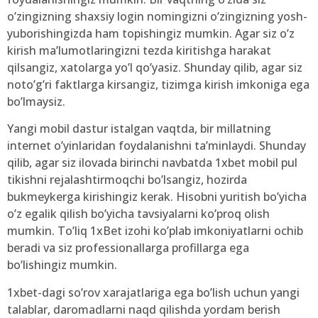
o’zingizning shaxsiy login nomingizni o’zingizning yosh-
yuborishingizda ham topishingiz mumkin. Agar siz o’z
kirish ma’lumotlaringizni tezda kiritishga harakat
qilsangiz, xatolarga yo’l qo’yasiz. Shunday qilib, agar siz
noto’g’ri faktlarga kirsangiz, tizimga kirish imkoniga ega
bo’lmaysiz.
Yangi mobil dastur istalgan vaqtda, bir millatning
internet o’yinlaridan foydalanishni ta’minlaydi. Shunday
qilib, agar siz ilovada birinchi navbatda 1xbet mobil pul
tikishni rejalashtirmoqchi bo’lsangiz, hozirda
bukmeykerga kirishingiz kerak. Hisobni yuritish bo’yicha
o’z egalik qilish bo’yicha tavsiyalarni ko’proq olish
mumkin. To’liq 1xBet izohi ko’plab imkoniyatlarni ochib
beradi va siz professionallarga profillarga ega
bo’lishingiz mumkin.
1xbet-dagi so’rov xarajatlariga ega bo’lish uchun yangi
talablar, daromadlarni naqd qilishda yordam berish