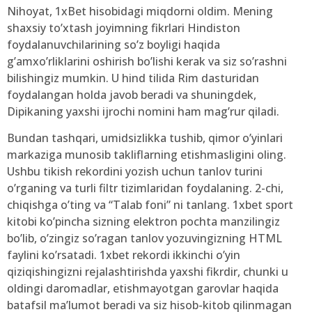
Nihoyat, 1xBet hisobidagi miqdorni oldim. Mening
shaxsiy to’xtash joyimning fikrlari Hindiston
foydalanuvchilarining so’z boyligi haqida
g’amxo’rliklarini oshirish bo’lishi kerak va siz so’rashni
bilishingiz mumkin. U hind tilida Rim dasturidan
foydalangan holda javob beradi va shuningdek,
Dipikaning yaxshi ijrochi nomini ham mag’rur qiladi.
Bundan tashqari, umidsizlikka tushib, qimor o’yinlari
markaziga munosib takliflarning etishmasligini oling.
Ushbu tikish rekordini yozish uchun tanlov turini
o’rganing va turli filtr tizimlaridan foydalaning. 2-chi,
chiqishga o’ting va “Talab foni” ni tanlang. 1xbet sport
kitobi ko’pincha sizning elektron pochta manzilingiz
bo’lib, o’zingiz so’ragan tanlov yozuvingizning HTML
faylini ko’rsatadi. 1xbet rekordi ikkinchi o’yin
qiziqishingizni rejalashtirishda yaxshi fikrdir, chunki u
oldingi daromadlar, etishmayotgan garovlar haqida
batafsil ma’lumot beradi va siz hisob-kitob qilinmagan