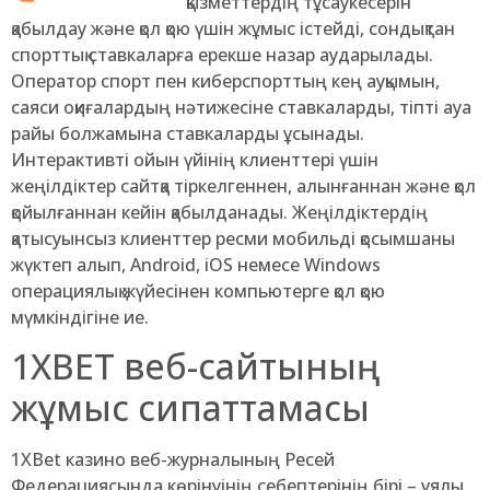
қызметтердің тұсаукесерін
қабылдау және қол қою үшін жұмыс істейді, сондықтан
спорттық ставкаларға ерекше назар аударылады.
Оператор спорт пен киберспорттың кең ауқымын,
саяси оқиғалардың нәтижесіне ставкаларды, тіпті ауа
райы болжамына ставкаларды ұсынады.
Интерактивті ойын үйінің клиенттері үшін
жеңілдіктер сайтқа тіркелгеннен, алынғаннан және қол
қойылғаннан кейін қабылданады. Жеңілдіктердің
қатысуынсыз клиенттер ресми мобильді қосымшаны
жүктеп алып, Android, iOS немесе Windows
операциялық жүйесінен компьютерге қол қою
мүмкіндігіне ие.
1XBET веб-сайтының
жұмыс сипаттамасы
1XBet казино веб-журналының Ресей
Федерациясында көрінуінің себептерінің бірі – ұялы