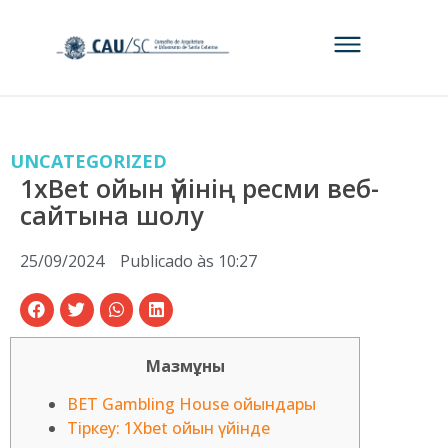
UNCATEGORIZED
1xBet ойын үйінің ресми веб-
сайтына шолу
25/09/2024
Publicado às
10:27
Мазмұны
BET Gambling House ойындары
Тіркеу: 1Xbet ойын үйінде