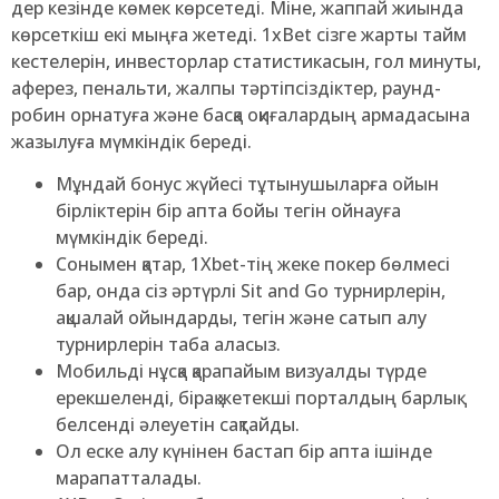
дер кезінде көмек көрсетеді. Міне, жаппай жиында
көрсеткіш екі мыңға жетеді. 1xBet сізге жарты тайм
кестелерін, инвесторлар статистикасын, гол минуты,
аферез, пенальти, жалпы тәртіпсіздіктер, раунд-
робин орнатуға және басқа оқиғалардың армадасына
жазылуға мүмкіндік береді.
Мұндай бонус жүйесі тұтынушыларға ойын
бірліктерін бір апта бойы тегін ойнауға
мүмкіндік береді.
Сонымен қатар, 1Xbet-тің жеке покер бөлмесі
бар, онда сіз әртүрлі Sit and Go турнирлерін,
ақшалай ойындарды, тегін және сатып алу
турнирлерін таба аласыз.
Мобильді нұсқа қарапайым визуалды түрде
ерекшеленді, бірақ жетекші порталдың барлық
белсенді әлеуетін сақтайды.
Ол еске алу күнінен бастап бір апта ішінде
марапатталады.