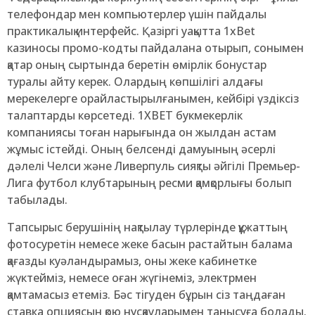
телефондар мен компьютерлер үшін пайдалы
практикалық интерфейс. Қазіргі уақытта 1xBet
казиносы промо-кодты пайдалана отырып, сонымен
қатар оның сыртында беретін өмірлік бонустар
туралы айту керек. Олардың көпшілігі алдағы
мерекелерге орайластырылғанымен, кейбірі үздіксіз
талаптарды көрсетеді. 1XBET букмекерлік
компаниясы тоған нарығында он жылдан астам
жұмыс істейді. Оның белсенді дамуының әсерлі
дәлелі Челси және Ливерпуль сияқты әйгілі Премьер-
Лига футбол клубтарының ресми қамқорлығы болып
табылады.
Тапсырыс берушінің нақтылау түрлерінде құжаттың
фотосуретін немесе жеке басын растайтын балама
қағазды куәландырамыз, оны жеке кабинетке
жүктейміз, немесе оған жүгінеміз, электрмен
қамтамасыз етеміз. Бәс тігуден бұрын сіз таңдаған
ставка опциясын қою нұсқауларымен танысуға болады.