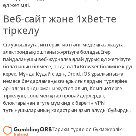
қол жетімді.
Веб-сайт және 1xBet-те
тіркелу
Сіз уағыздауға, интерактивті әңгімеде қағаз жазуға,
электрондық поштаны жүргізуге болады.Егер
пайдаланушы веб-журналға қалай дұрыс қол жеткізуге
болатынын білмесе, онда ол 1xBrowser бөліміне кіруі
керек. Мұнда Құдай сіздің Droid, iOS құрылғыңызға
немесе бағдарламаңызға құрылғылардың түрлеріне
арналған қондырманы жүктеп алып, Компьютерге
тіркелуді, сонымен қатар провайдерлердің
блоктарынан өтуге мүмкіндік беретін VPN
тұтынушыларының кадастрын қазып алуды бұйырды.
.
Тарихи түрде ол букмекерлік