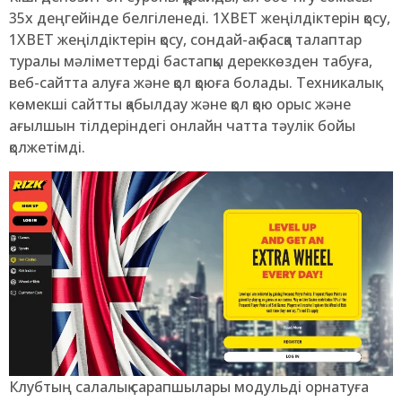
35x деңгейінде белгіленеді. 1XBET жеңілдіктерін қосу,
1XBET жеңілдіктерін қосу, сондай-ақ басқа талаптар
туралы мәліметтерді бастапқы дереккөзден табуға,
веб-сайтта алуға және қол қоюға болады. Техникалық
көмекші сайтты қабылдау және қол қою орыс және
ағылшын тілдеріндегі онлайн чатта тәулік бойы
қолжетімді.
Клубтың салалық сарапшылары модульді орнатуға