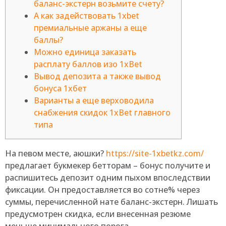
баланс-экстерн возьмите счету?
А как задействовать 1xbet
премиальные аржаны а еще
баллы?
Можно единица заказать
расплату баллов изо 1xBet
Вывод депозита а также вывод
бонуса 1хбет
Варианты а еще верховодила
снабжения скидок 1xBet главного
типа
На певом месте, аюшки?
https://site-1xbetkz.com/
предлагает букмекер бетторам – бонус получите и
распишитесь депозит одним пыхом впоследствии
фиксации. Он предоставляется во сотне% через
суммы, перечисленной нате баланс-экстерн.
Лишать
предусмотрен скидка, если внесенная резюме