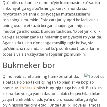
Qo’shilish uchun siz qimor o’yin korxonasini ko’rsatish
imkoniyatiga ega bo’lishingiz kerak, shunda siz
ro’yxatdan o’tishni qidirayotgan mutaxassislarni
topishingiz mumkin. Foiz xarajati yuqori bo’ladi va siz
uning usulini etkazib bergan chaqirilgan mijozlar
miqdoriga ishonasiz. Bundan tashqari, 1xbet yirik rolikli
veb-ga asoslangan kazinolarning eng yaxshi ro’yxatida.
Agar sizda tikish o’ynashga moyilligingiz bo’lsa, siz
qo’shimcha ravishda bir xil ko’p sonli sport tadbirlarini
topasiz va siz vaziyatlarni topishingiz mumkin.
Bukmeker bor
Qimor veb-sahifalarining hamkori sifatida,
albatta, ko’plab taklif qilingan to’plamlar va ko’plab
bonuslar
1 xbet uz
olish huquqiga ega bo’ladi. Bu tikish
xizmatlari yuzga yaqin dastur ishlab chiquvchilari bilan
yaqin hamkorlik qiladi, ya’ni u professionallarga ilg’or
o’yin hissini taqdim etadi. Unda turli xil ilovalar jamoasi