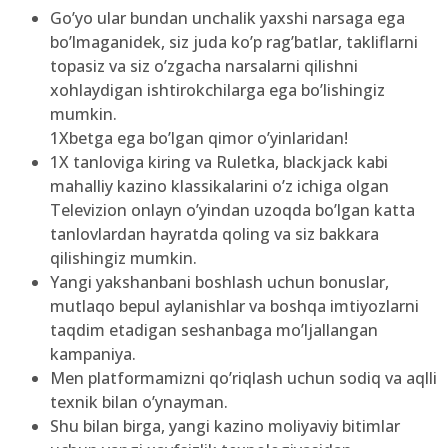
Go’yo ular bundan unchalik yaxshi narsaga ega
bo’lmaganidek, siz juda ko’p rag’batlar, takliflarni
topasiz va siz o’zgacha narsalarni qilishni
xohlaydigan ishtirokchilarga ega bo’lishingiz
mumkin.
1Xbetga ega bo’lgan qimor o’yinlaridan!
1X tanloviga kiring va Ruletka, blackjack kabi
mahalliy kazino klassikalarini o’z ichiga olgan
Televizion onlayn o’yindan uzoqda bo’lgan katta
tanlovlardan hayratda qoling va siz bakkara
qilishingiz mumkin.
Yangi yakshanbani boshlash uchun bonuslar,
mutlaqo bepul aylanishlar va boshqa imtiyozlarni
taqdim etadigan seshanbaga mo’ljallangan
kampaniya.
Men platformamizni qo’riqlash uchun sodiq va aqlli
texnik bilan o’ynayman.
Shu bilan birga, yangi kazino moliyaviy bitimlar