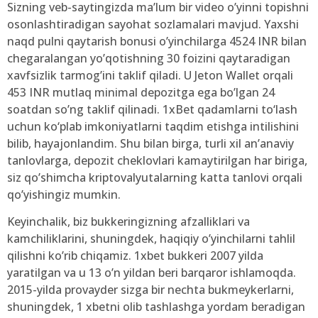
Sizning veb-saytingizda ma’lum bir video o’yinni topishni
osonlashtiradigan sayohat sozlamalari mavjud. Yaxshi
naqd pulni qaytarish bonusi o’yinchilarga 4524 INR bilan
chegaralangan yo’qotishning 30 foizini qaytaradigan
xavfsizlik tarmog’ini taklif qiladi. U Jeton Wallet orqali
453 INR mutlaq minimal depozitga ega bo’lgan 24
soatdan so’ng taklif qilinadi. 1xBet qadamlarni to‘lash
uchun ko‘plab imkoniyatlarni taqdim etishga intilishini
bilib, hayajonlandim. Shu bilan birga, turli xil an’anaviy
tanlovlarga, depozit cheklovlari kamaytirilgan har biriga,
siz qo’shimcha kriptovalyutalarning katta tanlovi orqali
qo’yishingiz mumkin.
Keyinchalik, biz bukkeringizning afzalliklari va
kamchiliklarini, shuningdek, haqiqiy o’yinchilarni tahlil
qilishni ko’rib chiqamiz. 1xbet bukkeri 2007 yilda
yaratilgan va u 13 o’n yildan beri barqaror ishlamoqda.
2015-yilda provayder sizga bir nechta bukmeykerlarni,
shuningdek, 1 xbetni olib tashlashga yordam beradigan