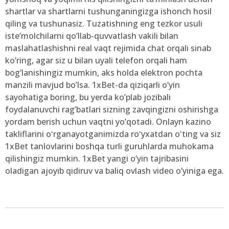
shartlar va shartlarni tushunganingizga ishonch hosil
qiling va tushunasiz. Tuzatishning eng tezkor usuli
iste’molchilarni qo’llab-quvvatlash vakili bilan
maslahatlashishni real vaqt rejimida chat orqali sinab
ko’ring, agar siz u bilan uyali telefon orqali ham
bog’lanishingiz mumkin, aks holda elektron pochta
manzili mavjud bo’lsa. 1xBet-da qiziqarli o’yin
sayohatiga boring, bu yerda ko’plab jozibali
foydalanuvchi rag’batlari sizning zavqingizni oshirishga
yordam berish uchun vaqtni yo’qotadi. Onlayn kazino
takliflarini oʻrganayotganimizda roʻyxatdan oʻting va siz
1xBet tanlovlarini boshqa turli guruhlarda muhokama
qilishingiz mumkin. 1xBet yangi o’yin tajribasini
oladigan ajoyib qidiruv va baliq ovlash video o’yiniga ega.