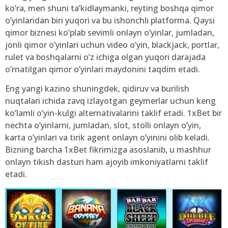
ko’ra, men shuni ta’kidlaymanki, reyting boshqa qimor
o’yinlaridan biri yuqori va bu ishonchli platforma. Qaysi
qimor biznesi ko’plab sevimli onlayn o’yinlar, jumladan,
jonli qimor o’yinlari uchun video o’yin, blackjack, portlar,
rulet va boshqalarni o’z ichiga olgan yuqori darajada
o’rnatilgan qimor o’yinlari maydonini taqdim etadi.
Eng yangi kazino shuningdek, qidiruv va burilish
nuqtalari ichida zavq izlayotgan geymerlar uchun keng
ko’lamli o’yin-kulgi alternativalarini taklif etadi. 1xBet bir
nechta o’yinlarni, jumladan, slot, stolli onlayn o’yin,
karta o’yinlari va tirik agent onlayn o’yinini olib keladi.
Bizning barcha 1xBet fikrimizga asoslanib, u mashhur
onlayn tikish dasturi ham ajoyib imkoniyatlarni taklif
etadi.