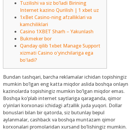
Tuzilishi va siz bo’ladi Birining
Internet kazino Qurilish | 1 xbet uz
1xBet Casino-ning afzalliklari va
kamchiliklari
Casino 1XBET Sharh – Yakunlash
Bukmeker bor
Qanday qilib 1xbet Manage Support
xizmati Casino oʻyinchilariga ega
boʻladi?
Bundan tashqari, barcha reklamalar ichidan topishingiz
mumkin bo’lgan eng katta miqdor aslida boshqa onlayn
kazinolarda topishingiz mumkin bo’lgan miqdor emas.
Boshqa ko’plab internet saytlariga qaraganda, qimor
o’yinlari korxonasi ichidagi afzallik juda yuqori.
Dollar
bonuslari bilan bir qatorda, siz butunlay bepul
aylanmalar, cashback va boshqa muntazam qimor
korxonalari promolaridan xursand bo’lishingiz mumkin.