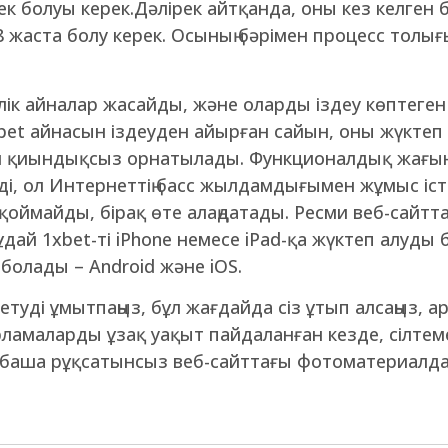
к болуы керек.Дәлірек айтқанда, оны кез келген 
 18 жаста болу керек. Осының бәрімен процесс то
ілік айналар жасайды, және оларды іздеу көптеген
bet айнасын іздеуден айырған сайын, оны жүктеп а
еш қиындықсыз орнатылады. Функционалдық жағына
і, ол Интернеттің басс жылдамдығымен жұмыс іст
оймайды, бірақ өте алаңдатады. Ресми веб-сайтта
дай 1xbet-ті iPhone немесе iPad-қа жүктеп алуд
болады – Android және iOS.
көрсетуді ұмытпаңыз, бұл жағдайда сіз ұтып алсаңыз
рламаларды ұзақ уақыт пайдаланған кезде, сілте
збаша рұқсатынсыз веб-сайттағы фотоматериалд