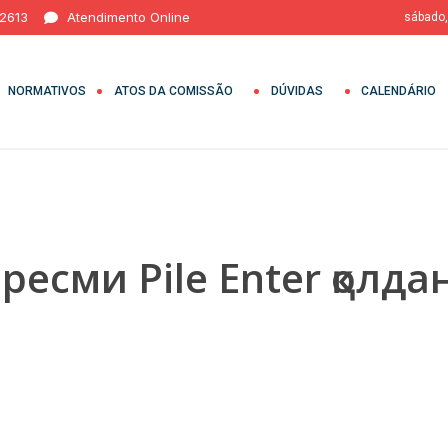
 2613
Atendimento Online
sábado,
NORMATIVOS
ATOS DA COMISSÃO
DÚVIDAS
CALENDÁRIO
 ресми Pile Enter қол