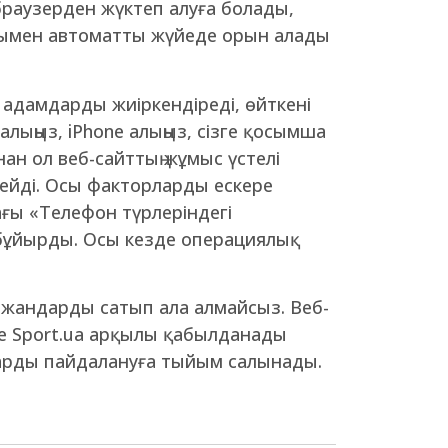
браузерден жүктеп алуға болады,
лығымен автоматты жүйеде орын алады
 адамдарды жиіркендіреді, өйткені
лыңыз, iPhone алыңыз, сізге қосымша
н ол веб-сайттың жұмыс үстелі
ейді. Осы факторларды ескере
ғы «Телефон түрлеріндегі
ы бұйырды. Осы кезде операциялық
, аржандарды сатып ала алмайсыз. Веб-
ме Sport.ua арқылы қабылданады
арды пайдалануға тыйым салынады.