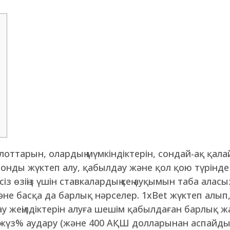
 слоттарын, олардың мүмкіндіктерін, сондай-ақ қал
ефонды жүктеп алу, қабылдау және қол қою түрінд
сіз өзіңіз үшін ставкалардың кең ауқымын таба алас
әне басқа да барлық нәрселер.
1xBet жүктеп алып,
ау жеңілдіктерін алуға шешім қабылдаған барлық 
 жүз% аудару (және 400 АҚШ долларынан аспайды