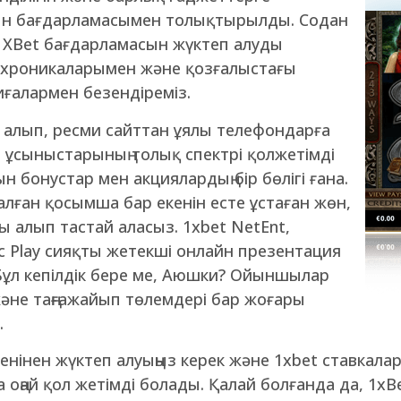
йын бағдарламасымен толықтырылды. Содан
е 1XBet бағдарламасын жүктеп алуды
 хроникаларымен және қозғалыстағы
ғалармен безендіреміз.
п алып, ресми сайттан ұялы телефондарға
н ұсыныстарының толық спектрі қолжетімді
н бонустар мен акциялардың бір бөлігі ғана.
алған қосымша бар екенін есте ұстаған жөн,
ы алып тастай аласыз. 1xbet NetEnt,
ic Play сияқты жетекші онлайн презентация
ұл кепілдік бере ме, Аюшки? Ойыншылар
әне таңғажайып төлемдері бар жоғары
.
кенінен жүктеп алуыңыз керек және 1xbet ставкал
оңай қол жетімді болады. Қалай болғанда да, 1xBe