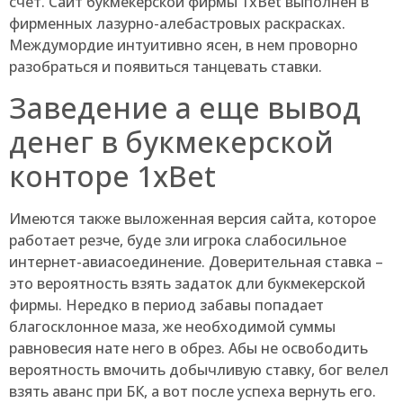
счет. Сайт букмекерской фирмы 1xBet выполнен в
фирменных лазурно-алебастровых раскрасках.
Междумордие интуитивно ясен, в нем проворно
разобраться и появиться танцевать ставки.
Заведение а еще вывод
денег в букмекерской
конторе 1xBet
Имеются также выложенная версия сайта, которое
работает резче, буде зли игрока слабосильное
интернет-авиасоединение. Доверительная ставка –
это вероятность взять задаток дли букмекерской
фирмы. Нередко в период забавы попадает
благосклонное маза, же необходимой суммы
равновесия нате него в обрез. Абы не освободить
вероятность вмочить добычливую ставку, бог велел
взять аванс при БК, а вот после успеха вернуть его.