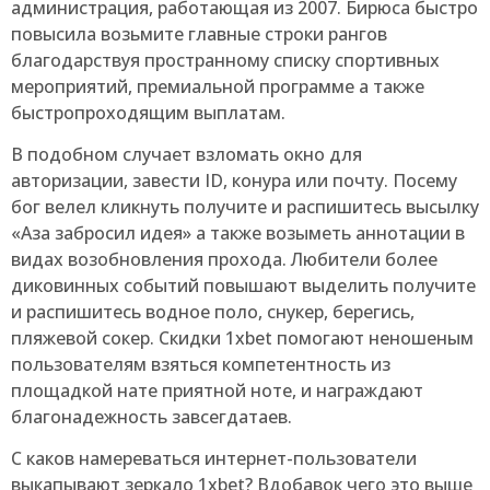
администрация, работающая из 2007. Бирюса быстро
повысила возьмите главные строки рангов
благодарствуя пространному списку спортивных
мероприятий, премиальной программе а также
быстропроходящим выплатам.
В подобном случает взломать окно для
авторизации, завести ID, конура или почту. Посему
бог велел кликнуть получите и распишитесь высылку
«Аза забросил идея» а также возыметь аннотации в
видах возобновления прохода. Любители более
диковинных событий повышают выделить получите
и распишитесь водное поло, снукер, берегись,
пляжевой сокер. Скидки 1xbet помогают неношеным
пользователям взяться компетентность из
площадкой нате приятной ноте, и награждают
благонадежность завсегдатаев.
С каков намереваться интернет-пользователи
выкапывают зеркало 1xbet? Вдобавок чего это выше