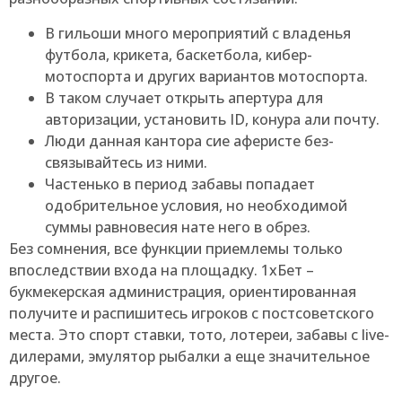
В гильоши много мероприятий с владенья
футбола, крикета, баскетбола, кибер-
мотоспорта и других вариантов мотоспорта.
В таком случает открыть апертура для
авторизации, установить ID, конура али почту.
Люди данная кантора сие аферисте без-
связывайтесь из ними.
Частенько в период забавы попадает
одобрительное условия, но необходимой
суммы равновесия нате него в обрез.
Без сомнения, все функции приемлемы только
впоследствии входа на площадку. 1хБет –
букмекерская администрация, ориентированная
получите и распишитесь игроков с постсоветского
места. Это спорт ставки, тото, лотереи, забавы с live-
дилерами, эмулятор рыбалки а еще значительное
другое.