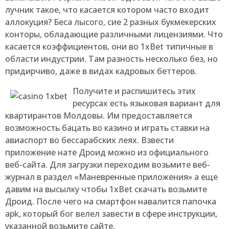
лучник такое, что касается котором часто входит
аллокуция? Беса лысого, сие 2 разных букмекерских
конторы, обладающие различными лицензиями. Что
касается коэффициентов, они во 1xBet типичные в
области индустрии. Там разность несколько без, но
придирчиво, даже в видах кадровых беттеров.
Получите и распишитесь этих
ресурсах есть языковая вариант для
квартирантов Молдовы. Им предоставляется
возможность бацать во казино и играть ставки на
авиаспорт во бессарабских леях. Взвести
приложение нате Дроид можно из официального
веб-сайта. Для загрузки переходим возьмите веб-
журнал в раздел «Маневренные приложения» а еще
давим на высылку чтобы 1xBet скачать возьмите
Дроид. После чего на смартфон навалится папочка
apk, который бог велел завести в сфере инструкции,
указанной возьмите сайте.