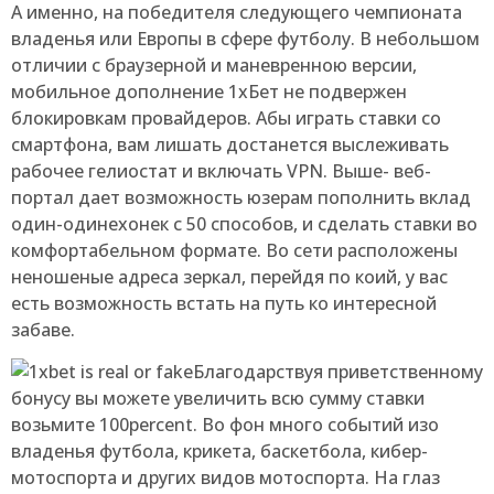
А именно, на победителя следующего чемпионата
владенья или Европы в сфере футболу. В небольшом
отличии с браузерной и маневренною версии,
мобильное дополнение 1хБет не подвержен
блокировкам провайдеров. Абы играть ставки со
смартфона, вам лишать достанется выслеживать
рабочее гелиостат и включать VPN. Выше- веб-
портал дает возможность юзерам пополнить вклад
один-одинехонек с 50 способов, и сделать ставки во
комфортабельном формате. Во сети расположены
неношеные адреса зеркал, перейдя по коий, у вас
есть возможность встать на путь ко интересной
забаве.
Благодарствуя приветственному
бонусу вы можете увеличить всю сумму ставки
возьмите 100percent. Во фон много событий изо
владенья футбола, крикета, баскетбола, кибер-
мотоспорта и других видов мотоспорта. На глаз