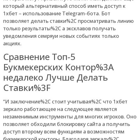
который альтернативный способ иметь доступ к
1хбет – использование Telegram-бота. Бот
позволяет делать ставки%2C просматривать линию
только результаты%2C а эксклавов получать
уведомления семряуи новых событиях только
акциях.
Сравнение Топ-5
Букмекерских Контор%3A
недалеко Лучше Делать
Ставки%3F
“И заключение%2C стоит учитывая%2C что 1хбет
зеркало работающее на следующее является
незаменимым инструменты для многих игроков. Оно
позволяет обходили блокировку сайта а получить
доступ второму всем функциям а возможностям
букмекерской конторы. Благодаря зеркалу%2C