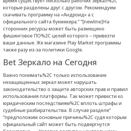
время существует несколько рабочих зеркал%2C
которые разделены друг с другом. Рекомендуем
скачивать программу на «Андроид» а с
официального сайта букмекера.” “[newline]На
сторонних ресурсы может быть размещено
фишинговое ПО%2C целей которого – привезти
ваши данные. Же магазине Play Market программы
также разу из-за политики Google.
Bet Зеркало на Сегодня
Важно понимать%2C только использование
незащищенных зеркал может нарушать
законодательство о защите авторских прав и правил
использования платформы. Так может привести ко
юридическим последствиям%2C вплоть штрафы и
судебные разбирательства. В случае разделе”
“предположим основные причины%2C судя которым
официальный сайт может быть подвергнутся