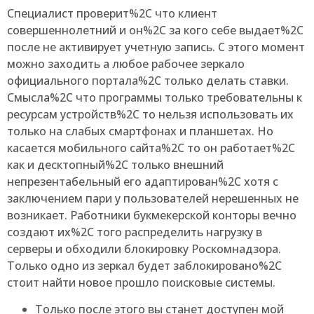
Специалист проверит%2C что клиент
совершеннолетний и он%2C за кого себе выдает%2C
после не активирует учетную запись. С этого момент
можно заходить а любое рабочее зеркало
официального портала%2C только делать ставки.
Смысла%2C что программы только требовательны к
ресурсам устройств%2C то нельзя использовать их
только на слабых смартфонах и планшетах. Но
касается мобильного сайта%2C то он работает%2C
как и десктопный%2C только внешний
непрезентабельный его адаптирован%2C хотя с
заключением пари у пользователей нерешенных не
возникает. Работники букмекерской конторы вечно
создают их%2C того распределить нагрузку в
серверы и обходили блокировку Роскомнадзора.
Только одно из зеркал будет заблокировано%2C
стоит найти новое прошло поисковые системы.
Только после этого вы станет доступен мой