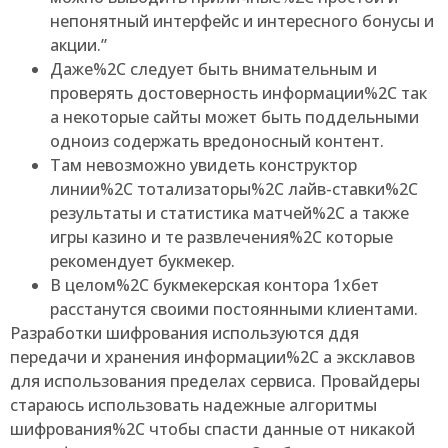
непонятный интерфейс и интересного бонусы и
акции.”
Даже%2C следует быть внимательным и
проверять достоверность информации%2C так
а некоторые сайты может быть поддельными
одноиз содержать вредоносный контент.
Там невозможно увидеть конструктор
линии%2C тотализаторы%2C лайв-ставки%2C
результаты и статистика матчей%2C а также
игры казино и те развлечения%2C которые
рекомендует букмекер.
В целом%2C букмекерская контора 1хбет
расстанутся своими постоянными клиентами.
Разработки шифрования используются ддя
передачи и хранения информации%2C а эксклавов
для использования пределах сервиса. Провайдеры
стараюсь использовать надежные алгоритмы
шифрования%2C чтобы спасти данные от никакой