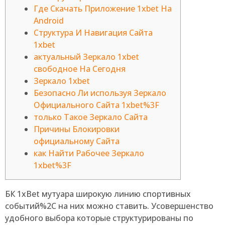
Где Скачать Приложение 1xbet На
Android
Структура И Навигация Сайта
1xbet
актуальный Зеркало 1xbet
свободное На Сегодня
Зеркало 1xbet
Безопасно Ли используя Зеркало
Официального Сайта 1xbet%3F
только Такое Зеркало Сайта
Причины Блокировки
официальному Сайта
как Найти Рабочее Зеркало
1xbet%3F
БК 1xBet мутуара широкую линию спортивных
событий%2C на них можно ставить. Усовершенство
удобного выбора которые структурированы по