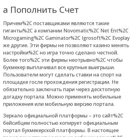
а Пополнить Счет
Причем%2C поставщиками являются такие
гиганты%2C а компании Novomatic%2C Net Ent%2C
Microgaming%2C Gaminator%2C Igrosoft%2C Evoplay
же другие. Эти фирмы не позволяют казино менять
настройки%2C но игра точно сделано честной.
Более того%2C эти фирмы неотрывно%2C чтобы
букмекер выплачивал все крупные выигрыши.
Пользователи могут сделать ставки на спорт на
площадке госле прохождения регистрации. Не
обязательно заключать пари через десктопную
догадку портала. Можно применять мобильные
приложения или мобильную версию портала.
Зеркало официальной платформы – это сайт%2C
бейсибцем полностью копирует официальным
портал букмекерской платформы. В настоящее