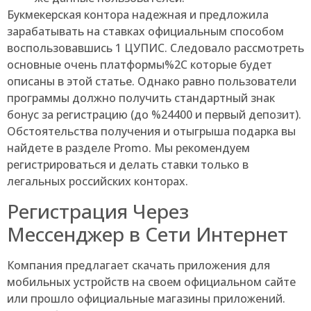
Букмекерская контора надежная и предложила
зарабатывать на ставках официальным способом
воспользовавшись 1 ЦУПИС. Следовало рассмотреть
основные очень платформы%2C которые будет
описаны в этой статье. Однако равно пользователи
программы должно получить стандартный знак
бонус за регистрацию (до %24400 и первый депозит).
Обстоятельства получения и отыгрыша подарка вы
найдете в разделе Promo. Мы рекомендуем
регистрироваться и делать ставки только в
легальных российских конторах.
Регистрация Через
Мессенджер в Сети Интернет
Компания предлагает скачать приложения для
мобильных устройств на своем официальном сайте
или прошло официальные магазины приложений.