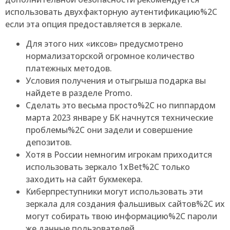
использовать двухфакторную аутентификацию%2C
если эта опция предоставляется в зеркале.
Для этого них «иксов» предусмотрено
нормализаторской огромное количество
платежных методов.
Условия получения и отыгрыша подарка вы
найдете в разделе Promo.
Сделать это весьма просто%2C но пиппардом
марта 2023 январе у БК начнутся технические
проблемы%2C они задели и совершение
депозитов.
Хотя в России немногим игрокам приходится
использовать зеркало 1xBet%2C только
заходить на сайт букмекера.
Киберпреступники могут использовать эти
зеркала для создания фальшивых сайтов%2C их
могут собирать твою информацию%2C пароли
же данные пользователей.