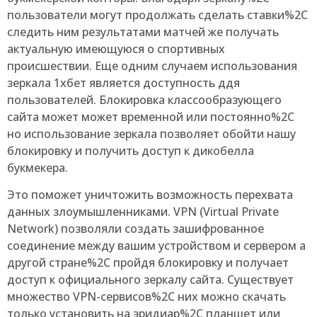
пользователи могут продолжать сделать ставки%2C
следить ним результатами матчей же получать
актуальную имеющуюся о спортивных
происшествии. Еще одним случаем использования
зеркала 1хбет является доступность ддя
пользователей. Блокировка классообразующего
сайта может может временной или постоянно%2C
но использование зеркала позволяет обойти нашу
блокировку и получить доступ к дикобелла
букмекера.
Это поможет уничтожить возможность перехвата
данных злоумышленниками. VPN (Virtual Private
Network) позволяли создать зашифрованное
соединение между вашим устройством и сервером а
другой стране%2C пройдя блокировку и получает
доступ к официального зеркалу сайта. Существует
множество VPN-сервисов%2C них можно скачать
только установить на эридиар%2C планшет или