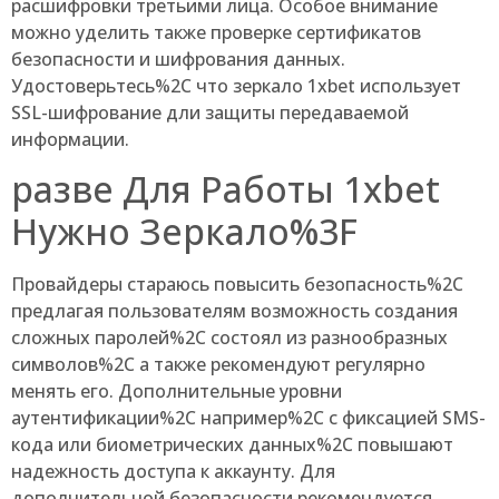
расшифровки третьими лица. Особое внимание
можно уделить также проверке сертификатов
безопасности и шифрования данных.
Удостоверьтесь%2C что зеркало 1xbet использует
SSL-шифрование дли защиты передаваемой
информации.
разве Для Работы 1xbet
Нужно Зеркало%3F
Провайдеры стараюсь повысить безопасность%2C
предлагая пользователям возможность создания
сложных паролей%2C состоял из разнообразных
символов%2C а также рекомендуют регулярно
менять его. Дополнительные уровни
аутентификации%2C например%2C с фиксацией SMS-
кода или биометрических данных%2C повышают
надежность доступа к аккаунту. Для
дополнительной безопасности рекомендуется