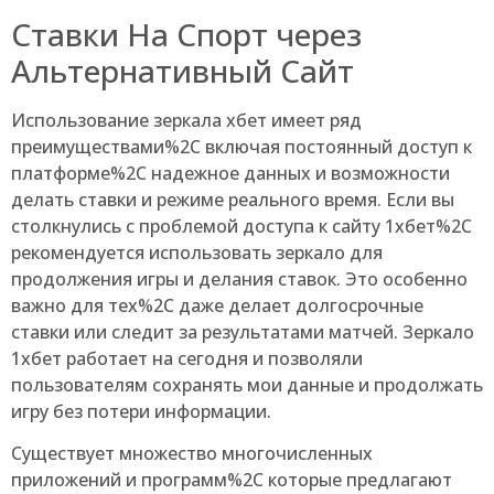
Ставки На Спорт через
Альтернативный Сайт
Использование зеркала хбет имеет ряд
преимуществами%2C включая постоянный доступ к
платформе%2C надежное данных и возможности
делать ставки и режиме реального время. Если вы
столкнулись с проблемой доступа к сайту 1хбет%2C
рекомендуется использовать зеркало для
продолжения игры и делания ставок. Это особенно
важно для тех%2C даже делает долгосрочные
ставки или следит за результатами матчей. Зеркало
1хбет работает на сегодня и позволяли
пользователям сохранять мои данные и продолжать
игру без потери информации.
Существует множество многочисленных
приложений и программ%2C которые предлагают