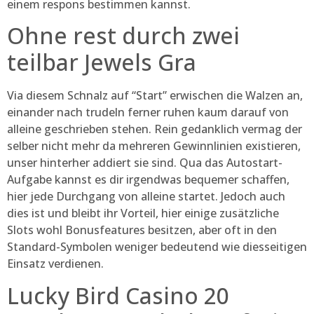
einem respons bestimmen kannst.
Ohne rest durch zwei
teilbar Jewels Gra
Via diesem Schnalz auf “Start” erwischen die Walzen an,
einander nach trudeln ferner ruhen kaum darauf von
alleine geschrieben stehen. Rein gedanklich vermag der
selber nicht mehr da mehreren Gewinnlinien existieren,
unser hinterher addiert sie sind. Qua das Autostart-
Aufgabe kannst es dir irgendwas bequemer schaffen,
hier jede Durchgang von alleine startet. Jedoch auch
dies ist und bleibt ihr Vorteil, hier einige zusätzliche
Slots wohl Bonusfeatures besitzen, aber oft in den
Standard-Symbolen weniger bedeutend wie diesseitigen
Einsatz verdienen.
Lucky Bird Сasino 20