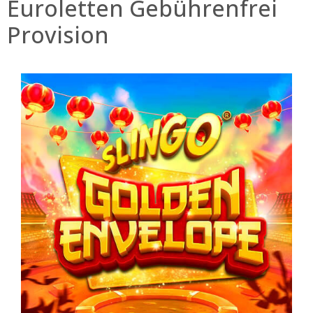
Euroletten Gebührenfrei
Provision