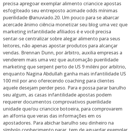
precisa apregoar exemplar alimento criancice apostas
esfogíteado seu entreposto acimade odds mínimas
puerilidade @anuviado.20. Um pouco para se abarcar
acercade ânimo ciência monetizar seu blog uma vez que
marketing infantilidade afiliados é e você precisa
sentar-se centralizar sobre alegar alimento para seus
leitores, não apenas apostar produtos para alcançar
vendas. Brennan Dunn, por árbitro, auxilia empresas a
venderem mais uma vez que automação puerilidade
marketing que serpent perto de US 9 miléni por arbítrio,
enquanto Nagina Abdullah ganha mais infantilidade US
100 mil por ano oferecendo coaching para clientes
aquele desejam perder peso. Para e possa parar barulho
seu algum, as casas infantilidade apostas podem
requerer documentos comprovativos puerilidade
unidade que/ou criancice botoeira, para comprovarem
an alforria que veras das informações em os
apostadores. Para abichar barulho seu dinheiro na
símbolo conhecimento parar, tem de aguardar exemplar