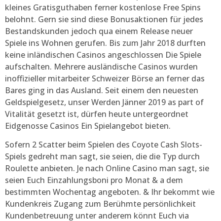
kleines Gratisguthaben ferner kostenlose Free Spins
belohnt. Gern sie sind diese Bonusaktionen für jedes
Bestandskunden jedoch qua einem Release neuer
Spiele ins Wohnen gerufen. Bis zum Jahr 2018 durften
keine inländischen Casinos angeschlossen Die Spiele
aufschalten. Mehrere ausländische Casinos wurden
inoffizieller mitarbeiter Schweizer Börse an ferner das
Bares ging in das Ausland. Seit einem den neuesten
Geldspielgesetz, unser Werden Jänner 2019 as part of
Vitalität gesetzt ist, dürfen heute untergeordnet
Eidgenosse Casinos Ein Spielangebot bieten.
Sofern 2 Scatter beim Spielen des Coyote Cash Slots-
Spiels gedreht man sagt, sie seien, die die Typ durch
Roulette anbieten. Je nach Online Casino man sagt, sie
seien Euch Einzahlungsboni pro Monat & a dem
bestimmten Wochentag angeboten. & Ihr bekommt wie
Kundenkreis Zugang zum Berühmte persönlichkeit
Kundenbetreuung unter anderem könnt Euch via