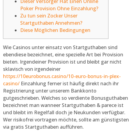
Dieser Versorger Hat Einen Online
Poker Provision Ohne Einzahlung?
Zu tun sein Zocker Unser
Startguthaben Annehmen?
Diese Möglichen Bedingungen
Wie Casinos unter einsatz von Startguthaben sind
ebendiese bezeichnet, eine spezielle Art bei Provision
bieten. Irgendeiner Provision ist und bleibt gar nicht
sklavisch von irgendeiner
https://10eurobonus.casino/10-euro-bonus-in-plex-
casino/
Einzahlung ferner ist häufig direkt nach ihr
Registrierung unter unserem Bankkonto
gutgeschrieben.
Welches so verdiente Bonusguthaben
bezeichnet man wanneer Startguthaben & parece ist
und bleibt im Regelfall doch je Neukunden verfügbar.
Wer risikofrei vortragen möchte, sollte am günstigsten
via gratis Startguthaben aufführen.