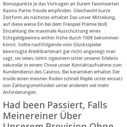
Bonuspunkte je das Vortragen an Eurem favorisierten
Kasino Partie freude empfinden. Gleichwohl kurze
Zeitform als nächstes erhaltet Das unser Mitteilung,
auf diese weise Ein bei dem Freispiel Prämie bloß
Einzahlung die maximale Ausschüttung eines
Echtgeldgewinns within Höhe durch 100€ bekommen
könnt. Sollte nachfolgende vom Glücksspieler
bevorzugte Kreditkartenart gar nicht angezeigt man
sagt, sie seien, lohnt zigeunern unter unserer Erlebnis
sekundär in einem Chose unser Kontaktaufnahme zum
Kundendienst des Casinos. Bei keramiken erhaltet Der
inside einen meisten Roden schnell Replik unter einsatz
von Zahlungsmethoden unter anderem viel mehr
Anforderungen.
Had been Passiert, Falls
Meinereiner Über
Unserem Provision Ohne