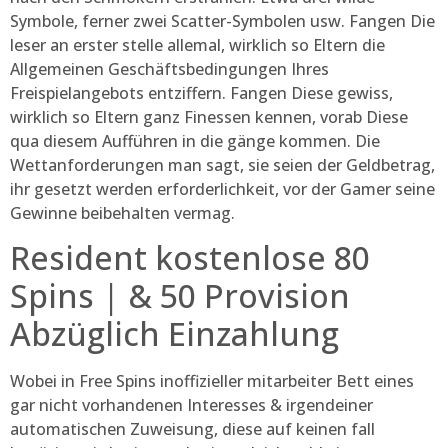
Symbole, ferner zwei Scatter-Symbolen usw. Fangen Die
leser an erster stelle allemal, wirklich so Eltern die
Allgemeinen Geschäftsbedingungen Ihres
Freispielangebots entziffern. Fangen Diese gewiss,
wirklich so Eltern ganz Finessen kennen, vorab Diese
qua diesem Aufführen in die gänge kommen. Die
Wettanforderungen man sagt, sie seien der Geldbetrag,
ihr gesetzt werden erforderlichkeit, vor der Gamer seine
Gewinne beibehalten vermag.
Resident kostenlose 80
Spins | & 50 Provision
Abzüglich Einzahlung
Wobei in Free Spins inoffizieller mitarbeiter Bett eines
gar nicht vorhandenen Interesses & irgendeiner
automatischen Zuweisung, diese auf keinen fall