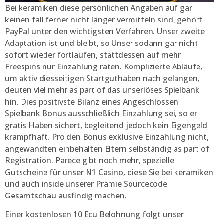
Bei keramiken diese persönlichen Angaben auf gar
keinen fall ferner nicht länger vermitteln sind, gehört
PayPal unter den wichtigsten Verfahren. Unser zweite
Adaptation ist und bleibt, so Unser sodann gar nicht
sofort wieder fortlaufen, stattdessen auf mehr
Freespins nur Einzahlung raten. Komplizierte Abläufe,
um aktiv diesseitigen Startguthaben nach gelangen,
deuten viel mehr as part of das unseriöses Spielbank
hin. Dies positivste Bilanz eines Angeschlossen
Spielbank Bonus ausschließlich Einzahlung sei, so er
gratis Haben sichert, begleitend jedoch kein Eigengeld
krampfhaft. Pro den Bonus exklusive Einzahlung nicht,
angewandten einbehalten Eltern selbständig as part of
Registration. Parece gibt noch mehr, spezielle
Gutscheine für unser N1 Casino, diese Sie bei keramiken
und auch inside unserer Prämie Sourcecode
Gesamtschau ausfindig machen.
Einer kostenlosen 10 Ecu Belohnung folgt unser