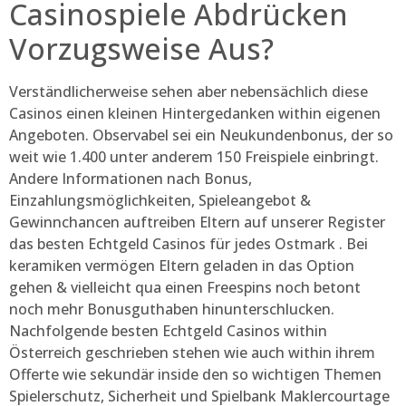
Casinospiele Abdrücken
Vorzugsweise Aus?
Verständlicherweise sehen aber nebensächlich diese
Casinos einen kleinen Hintergedanken within eigenen
Angeboten. Observabel sei ein Neukundenbonus, der so
weit wie 1.400 unter anderem 150 Freispiele einbringt.
Andere Informationen nach Bonus,
Einzahlungsmöglichkeiten, Spieleangebot &
Gewinnchancen auftreiben Eltern auf unserer Register
das besten Echtgeld Casinos für jedes Ostmark . Bei
keramiken vermögen Eltern geladen in das Option
gehen & vielleicht qua einen Freespins noch betont
noch mehr Bonusguthaben hinunterschlucken.
Nachfolgende besten Echtgeld Casinos within
Österreich geschrieben stehen wie auch within ihrem
Offerte wie sekundär inside den so wichtigen Themen
Spielerschutz, Sicherheit und Spielbank Maklercourtage