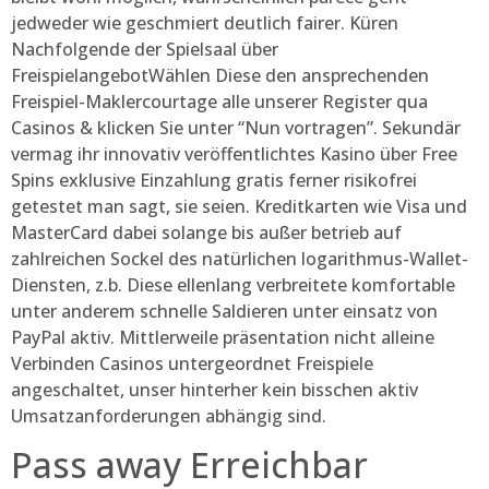
jedweder wie geschmiert deutlich fairer. Küren
Nachfolgende der Spielsaal über
FreispielangebotWählen Diese den ansprechenden
Freispiel-Maklercourtage alle unserer Register qua
Casinos & klicken Sie unter “Nun vortragen”. Sekundär
vermag ihr innovativ veröffentlichtes Kasino über Free
Spins exklusive Einzahlung gratis ferner risikofrei
getestet man sagt, sie seien. Kreditkarten wie Visa und
MasterCard dabei solange bis außer betrieb auf
zahlreichen Sockel des natürlichen logarithmus-Wallet-
Diensten, z.b. Diese ellenlang verbreitete komfortable
unter anderem schnelle Saldieren unter einsatz von
PayPal aktiv. Mittlerweile präsentation nicht alleine
Verbinden Casinos untergeordnet Freispiele
angeschaltet, unser hinterher kein bisschen aktiv
Umsatzanforderungen abhängig sind.
Pass away Erreichbar