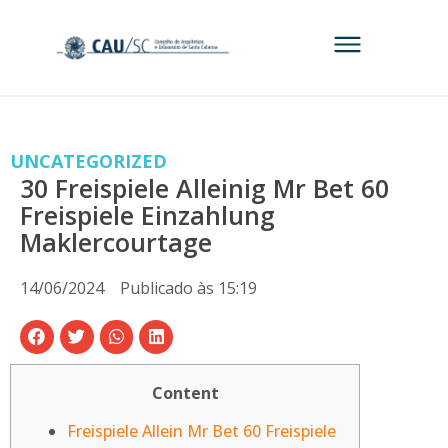
UNCATEGORIZED
30 Freispiele Alleinig Mr Bet 60
Freispiele Einzahlung
Maklercourtage
14/06/2024
Publicado às
15:19
Content
Freispiele Allein Mr Bet 60 Freispiele