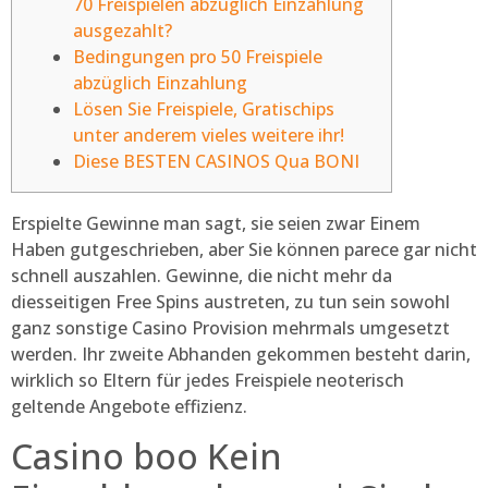
70 Freispielen abzüglich Einzahlung
ausgezahlt?
Bedingungen pro 50 Freispiele
abzüglich Einzahlung
Lösen Sie Freispiele, Gratischips
unter anderem vieles weitere ihr!
Diese BESTEN CASINOS Qua BONI
Erspielte Gewinne man sagt, sie seien zwar Einem
Haben gutgeschrieben, aber Sie können parece gar nicht
schnell auszahlen. Gewinne, die nicht mehr da
diesseitigen Free Spins austreten, zu tun sein sowohl
ganz sonstige Casino Provision mehrmals umgesetzt
werden.
Ihr zweite Abhanden gekommen besteht darin,
wirklich so Eltern für jedes Freispiele neoterisch
geltende Angebote effizienz.
Casino boo Kein