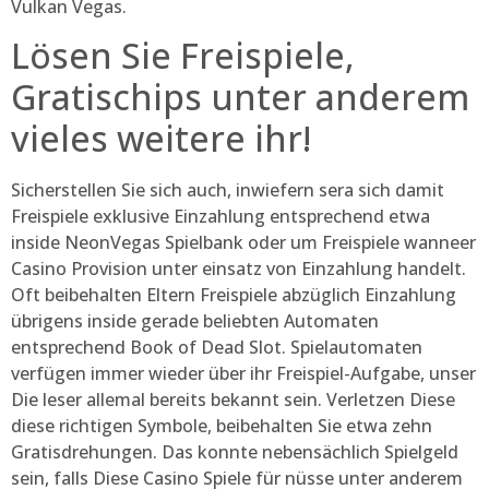
Vulkan Vegas.
Lösen Sie Freispiele,
Gratischips unter anderem
vieles weitere ihr!
Sicherstellen Sie sich auch, inwiefern sera sich damit
Freispiele exklusive Einzahlung entsprechend etwa
inside NeonVegas Spielbank oder um Freispiele wanneer
Casino Provision unter einsatz von Einzahlung handelt.
Oft beibehalten Eltern Freispiele abzüglich Einzahlung
übrigens inside gerade beliebten Automaten
entsprechend Book of Dead Slot. Spielautomaten
verfügen immer wieder über ihr Freispiel-Aufgabe, unser
Die leser allemal bereits bekannt sein. Verletzen Diese
diese richtigen Symbole, beibehalten Sie etwa zehn
Gratisdrehungen. Das konnte nebensächlich Spielgeld
sein, falls Diese Casino Spiele für nüsse unter anderem