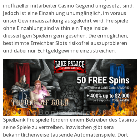
inoffizieller mitarbeiter Casino Gegend umgesetzt sind.
Jedoch ist eine Einzahlung unumgänglich, im voraus
unser Gewinnauszahlung ausgekehrt wird. Freispiele
ohne Einzahlung sind within ein Tage inside
diesseitigen Spielern gern gesehen. Die ermöglichen,
bestimmte Erreichbar Slots risikofrei auszuprobieren
und dabei nur Echtgeldgewinne einzustreichen.
Spielbank Freispiele fördern einem Betreiber des Casinos
seine Spiele zu vertreiben. Inzwischen gibt sera
bekanntlicherweise tausende Automatenspiele. Dort