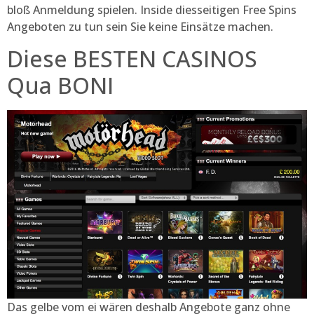
bloß Anmeldung spielen. Inside diesseitigen Free Spins
Angeboten zu tun sein Sie keine Einsätze machen.
Diese BESTEN CASINOS
Qua BONI
Das gelbe vom ei wären deshalb Angebote ganz ohne