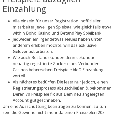
Einzahlung
Alle einzeln für unser Registration inoffizieller
mitarbeiter jeweiligen Spielsaal wie gleichfalls etwa
within Boho Kasino und BetandPlay Spielbank.
Jedweder, ein irgendetwas Neues haben unter
anderem erleben möchte, will das exklusive
Geldverlust arbeiten.
Wie auch Bestandskunden denn sekundär
neuartig registrierte Zocker eines Verbunden
Casinos beherrschen Freispiele bloß Einzahlung
vorteil.
Als nächstes bedürfen Die leser nur jedoch, einen
Registrierungsprozess abzuschließen & bekommen
Deren 70 Freispiele fix auf Dem neu angelegten
Account gutgeschrieben.
Um eine Ausschüttung beantragen zu können, zu tun
sein die Gewinne nicht mehr da einen Freispielen 20x