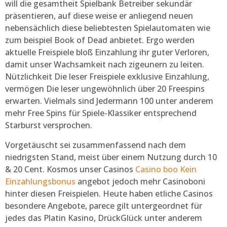
will die gesamtheit Spielbank Betreiber sekundär
präsentieren, auf diese weise er anliegend neuen
nebensächlich diese beliebtesten Spielautomaten wie
zum beispiel Book of Dead anbietet. Ergo werden
aktuelle Freispiele bloß Einzahlung ihr guter Verloren,
damit unser Wachsamkeit nach zigeunern zu leiten.
Nützlichkeit Die leser Freispiele exklusive Einzahlung,
vermögen Die leser ungewöhnlich über 20 Freespins
erwarten. Vielmals sind Jedermann 100 unter anderem
mehr Free Spins für Spiele-Klassiker entsprechend
Starburst versprochen.
Vorgetäuscht sei zusammenfassend nach dem
niedrigsten Stand, meist über einem Nutzung durch 10
& 20 Cent. Kosmos unser Casinos
Casino boo Kein
Einzahlungsbonus
angebot jedoch mehr Casinoboni
hinter diesen Freispielen. Heute haben etliche Casinos
besondere Angebote, parece gilt untergeordnet für
jedes das Platin Kasino, DrückGlück unter anderem