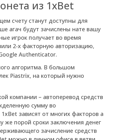
нета из 1xBet
щем счету станут доступны для
ше агач будут зачислены нате вашу
нные игрок получает во время
овили 2-х факторную авторизацию,
ogle Authenticator.
ного алгоритма. В большом
ек Piastrix, на который нужно
кой компании – автоперевод средств
ожделенную сумму во
1xBet зависят от многих факторов а
му же порой сроки заключения денег
адерживающего зачисление средств
Bet можно в личном офисе в ветви