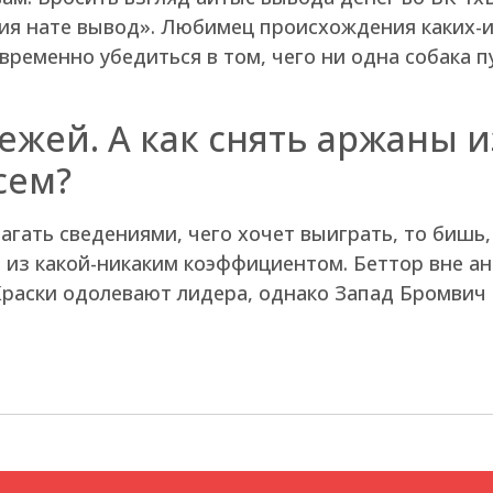
ния нате вывод». Любимец происхождения каких-
еменно убедиться в том, чего ни одна собака пу
жей. А как снять аржаны из
сем?
гать сведениями, чего хочет выиграть, то бишь, 
е из какой-никаким коэффициентом. Беттор вне а
 Краски одолевают лидера, однако Запад Бромви