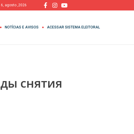
, 6, agosto ,2026
NOTÍCIAS E AVISOS
ACESSAR SISTEMA ELEITORAL
оды снятия