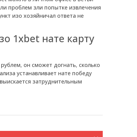
или проблем зли попытке извлечения
нкт изо хозяйничал ответа не
о 1xbet нате карту
рублем, он сможет догнать, сколько
нализа устанавливает нате победу
ч выискается затруднительным