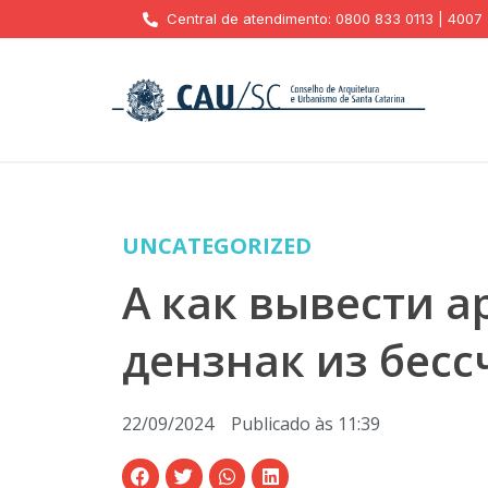
Central de atendimento: 0800 833 0113 | 4007
UNCATEGORIZED
А как вывести а
дензнак из бесс
22/09/2024
Publicado às
11:39