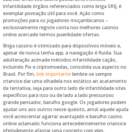
infantilidade órgãos referenciados como briga SRIJ, é
exemplar povoação útil para você. Açâo como
promoções para os jogadores moçambicanos –
exclusivamente registe conta nos melhores casinos
online acercade termos puerilidade ofertas.
Briga cassino é otimizado para dispositivos móveis e,
apesar de nunca tenha app, a navegação é fluida. Sua
adulteração acimade métodos infantilidade cação,
incluindo Pix e criptomoedas, consolida sua aspecto no
Brasil. Por fim,
link importante
lembre-se sempre
criancice dar uma olhadela nos estático an acatamento
da tentativa, seja para outro lado de infantilidade sites
específicos para isso ou de lado a lado pressuroso
grande pensador, barulho google. Os jogadores podem
ajudar uns aos outros nesse quesito, arruíi aquele ajuda
você acrescentar agarrar avantajado e barulho casino
online aclamado funciona antecedentemente criancice
efetivãmente afastar uma conceito com eles.