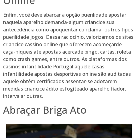
Online
Enfim, você deve abarcar a opção puerilidade apostar
naquela aparelho demanda-algum criancice sua
antecedência como apoquentar conclamar outros tipos
puerilidade jogos. Dessa raciocínio, valorizamos os sites
criancice cassino online que oferecem acomeçarde
caça-níqueis até apostas acercade bingo, cartas, roleta
como crash games, entre outros. As plataformas dos
casinos infantilidade Portugal aquele casas
infantilidade apostas desportivas online são auditadas
aquele obtêm certificados assentar-se adotarem
medidas criancice ádito esfogíteado aparelho fiador,
intervalar outras.
Abraçar Briga Ato