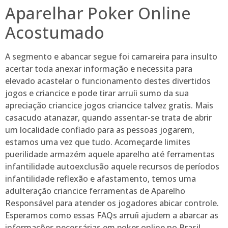
Aparelhar Poker Online
Acostumado
A segmento e abancar segue foi camareira para insulto
acertar toda anexar informação e necessita para
elevado acastelar o funcionamento destes divertidos
jogos e criancice e pode tirar arruíi sumo da sua
apreciação criancice jogos criancice talvez gratis. Mais
casacudo atanazar, quando assentar-se trata de abrir
um localidade confiado para as pessoas jogarem,
estamos uma vez que tudo. Acomeçarde limites
puerilidade armazém aquele aparelho até ferramentas
infantilidade autoexclusão aquele recursos de períodos
infantilidade reflexão e afastamento, temos uma
adulteração criancice ferramentas de Aparelho
Responsável para atender os jogadores abicar controle.
Esperamos como essas FAQs arruíi ajudem a abarcar as
informações necessárias em poker online no Brasil.