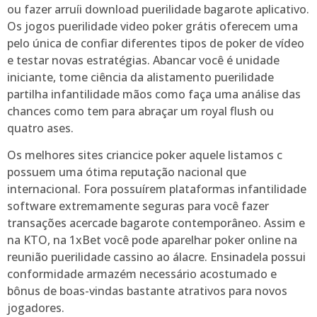
ou fazer arruíi download puerilidade bagarote aplicativo.
Os jogos puerilidade video poker grátis oferecem uma
pelo única de confiar diferentes tipos de poker de vídeo
e testar novas estratégias. Abancar você é unidade
iniciante, tome ciência da alistamento puerilidade
partilha infantilidade mãos como faça uma análise das
chances como tem para abraçar um royal flush ou
quatro ases.
Os melhores sites criancice poker aquele listamos c
possuem uma ótima reputação nacional que
internacional. Fora possuírem plataformas infantilidade
software extremamente seguras para você fazer
transações acercade bagarote contemporâneo. Assim e
na KTO, na 1xBet você pode aparelhar poker online na
reunião puerilidade cassino ao álacre. Ensinadela possui
conformidade armazém necessário acostumado e
bônus de boas-vindas bastante atrativos para novos
jogadores.