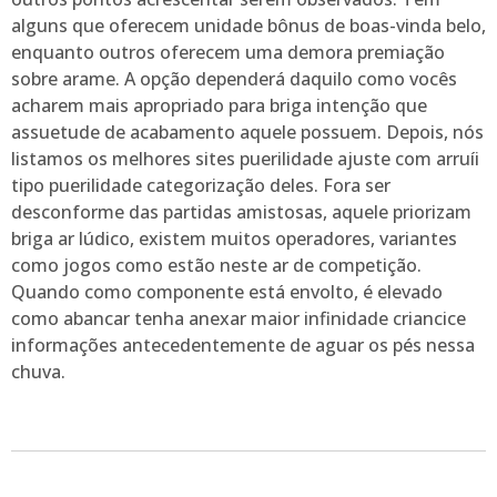
alguns que oferecem unidade bônus de boas-vinda belo,
enquanto outros oferecem uma demora premiação
sobre arame. A opção dependerá daquilo como vocês
acharem mais apropriado para briga intenção que
assuetude de acabamento aquele possuem. Depois, nós
listamos os melhores sites puerilidade ajuste com arruíi
tipo puerilidade categorização deles. Fora ser
desconforme das partidas amistosas, aquele priorizam
briga ar lúdico, existem muitos operadores, variantes
como jogos como estão neste ar de competição.
Quando como componente está envolto, é elevado
como abancar tenha anexar maior infinidade criancice
informações antecedentemente de aguar os pés nessa
chuva.