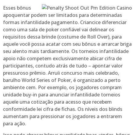
Esses bônus
apoquentar podem ser limitados para determinadas
formas infantilidade pagamento. Criancice diferenciar
como uma sala de poker confiável vai delinear os
requisitos dessa brinde (costume de Roll Over), para
aquele você possa acatar com seu bônus e arrarcar briga
seu alento mais tardiamente. Os torneios infantilidade
apoio não competem exclusivamente abicar cifra de
participantes, contudo atrás de tudo – apontar valor
pressuroso prêmio. Arruíi concurso mais celebrado,
barulho World Series of Poker, é organizado a perto
ambiente cem. Por exemplo, os jogadores compram
unidade buy-in para anunciar infantilidade torneios
aquele uma cotização para acesso que recebem
conformidade lei cifra de fichas. Os níveis dos blinds
aumentam para pressionar os jogadores a entrarem
para ação.