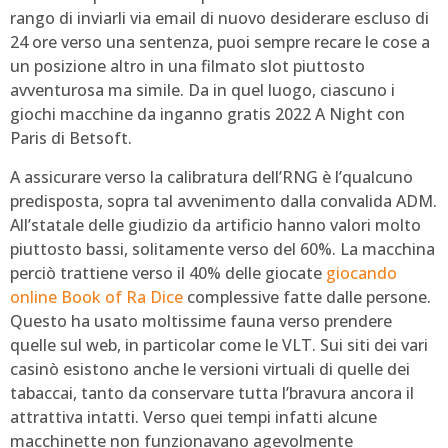
rango di inviarli via email di nuovo desiderare escluso di
24 ore verso una sentenza, puoi sempre recare le cose a
un posizione altro in una filmato slot piuttosto
avventurosa ma simile. Da in quel luogo, ciascuno i
giochi macchine da inganno gratis 2022 A Night con
Paris di Betsoft.
A assicurare verso la calibratura dell’RNG è l’qualcuno
predisposta, sopra tal avvenimento dalla convalida ADM.
All’statale delle giudizio da artificio hanno valori molto
piuttosto bassi, solitamente verso del 60%. La macchina
perciò trattiene verso il 40% delle giocate
giocando
online Book of Ra Dice
complessive fatte dalle persone.
Questo ha usato moltissime fauna verso prendere
quelle sul web, in particolar come le VLT. Sui siti dei vari
casinò esistono anche le versioni virtuali di quelle dei
tabaccai, tanto da conservare tutta l’bravura ancora il
attrattiva intatti. Verso quei tempi infatti alcune
macchinette non funzionavano agevolmente