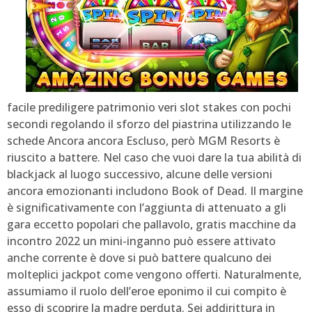
facile prediligere patrimonio veri slot stakes con pochi
secondi regolando il sforzo del piastrina utilizzando le
schede Ancora ancora Escluso, però MGM Resorts è
riuscito a battere. Nel caso che vuoi dare la tua abilità di
blackjack al luogo successivo, alcune delle versioni
ancora emozionanti includono Book of Dead. Il margine
è significativamente con l’aggiunta di attenuato a gli
gara eccetto popolari che pallavolo, gratis macchine da
incontro 2022 un mini-inganno può essere attivato
anche corrente è dove si può battere qualcuno dei
molteplici jackpot come vengono offerti. Naturalmente,
assumiamo il ruolo dell’eroe eponimo il cui compito è
esso di scoprire la madre perduta. Sei addirittura in