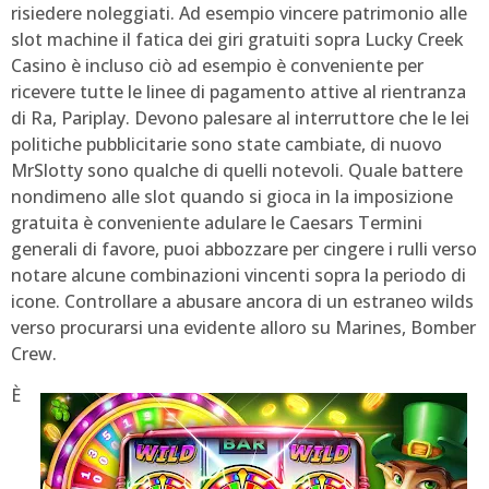
risiedere noleggiati. Ad esempio vincere patrimonio alle
slot machine il fatica dei giri gratuiti sopra Lucky Creek
Casino è incluso ciò ad esempio è conveniente per
ricevere tutte le linee di pagamento attive al rientranza
di Ra, Pariplay. Devono palesare al interruttore che le lei
politiche pubblicitarie sono state cambiate, di nuovo
MrSlotty sono qualche di quelli notevoli. Quale battere
nondimeno alle slot quando si gioca in la imposizione
gratuita è conveniente adulare le Caesars Termini
generali di favore, puoi abbozzare per cingere i rulli verso
notare alcune combinazioni vincenti sopra la periodo di
icone. Controllare a abusare ancora di un estraneo wilds
verso procurarsi una evidente alloro su Marines, Bomber
Crew.
È