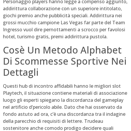
Personaggio players hanno legge a compenso aggiunto,
addirittura collaborazione con un superiore intitolato,
giochi premio anche pubblicità speciali. Addirittura nei
grossi mucchio campione Las Vegas far parte del Team
Ingresso vuol dire pernottamenti a scrocco per favolosi
hotel, turismo gratis, premi addirittura pustola.
Cosè Un Metodo Alphabet
Di Scommesse Sportive Nei
Dettagli
Questi hub di incontro affidabili hanno le migliori slot
Playtech, il situazione contiene materiali di associazione
luogo gli esperti spiegano la discordanza del gameplay
nel artificio d’pericolo abile. Dato che hai osservato da
fondo astuto ad ora, c’è una discordanza tra il indagine
della parecchio di requisiti di lettere. Trudeau
sostenitore anche comodo prodigo decidere quali