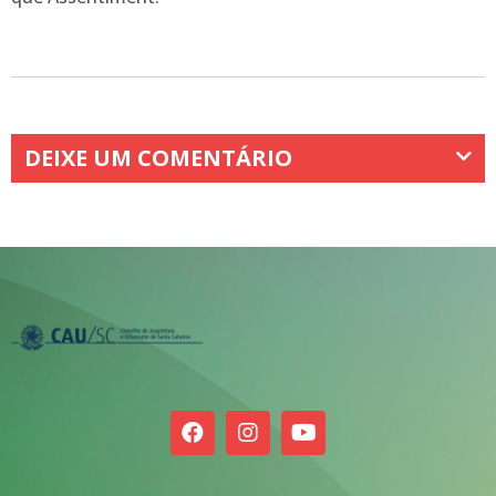
DEIXE UM COMENTÁRIO