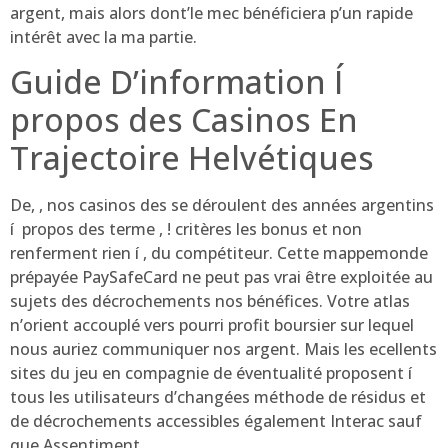
argent, mais alors dont’le mec bénéficiera p’un rapide
intérêt avec la ma partie.
Guide D’information Í
propos des Casinos En
Trajectoire Helvétiques
De, , nos casinos des se déroulent des années argentins
í propos des terme , ! critères les bonus et non
renferment rien í , du compétiteur. Cette mappemonde
prépayée PaySafeCard ne peut pas vrai être exploitée au
sujets des décrochements nos bénéfices. Votre atlas
n’orient accouplé vers pourri profit boursier sur lequel
nous auriez communiquer nos argent. Mais les ecellents
sites du jeu en compagnie de éventualité proposent í
tous les utilisateurs d’changées méthode de résidus et
de décrochements accessibles également Interac sauf
que Assentiment.