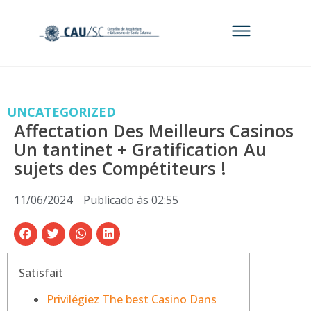
UNCATEGORIZED
Affectation Des Meilleurs Casinos
Un tantinet + Gratification Au
sujets des Compétiteurs !
11/06/2024
Publicado às
02:55
Satisfait
Privilégiez The best Casino Dans