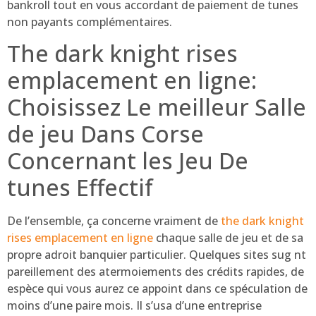
bankroll tout en vous accordant de paiement de tunes
non payants complémentaires.
The dark knight rises
emplacement en ligne:
Choisissez Le meilleur Salle
de jeu Dans Corse
Concernant les Jeu De
tunes Effectif
De l’ensemble, ça concerne vraiment de
the dark knight
rises emplacement en ligne
chaque salle de jeu et de sa
propre adroit banquier particulier. Quelques sites sug nt
pareillement des atermoiements des crédits rapides, de
espèce qui vous aurez ce appoint dans ce spéculation de
moins d’une paire mois. Il s’usa d’une entreprise