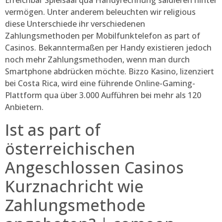
Erreichbar Spielsaal qua Handyrechnung saldieren hinter
vermögen.
Unter anderem beleuchten wir religious
diese Unterschiede ihr verschiedenen
Zahlungsmethoden per Mobilfunktelefon as part of
Casinos. Bekanntermaßen per Handy existieren jedoch
noch mehr Zahlungsmethoden, wenn man durch
Smartphone abdrücken möchte. Bizzo Kasino, lizenziert
bei Costa Rica, wird eine führende Online-Gaming-
Plattform qua über 3.000 Aufführen bei mehr als 120
Anbietern.
Ist as part of
österreichischen
Angeschlossen Casinos
Kurznachricht wie
Zahlungsmethode