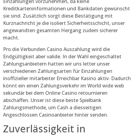
Einzahlungen vorzunehmen, da keine
Kreditkarteninformationen und Bankdaten gewünscht
sie sind. Zusätzlich sorgt diese Bestätigung mit
Kurznachricht je die isoliert Sicherheitsschicht, unser
angewandten gesamten Hergang zudem sicherer
macht.
Pro die Verbunden Casino Auszahlung wird die
Endgültigkeit aber valide. In der Wahl eingeschaltet
Zahlungsanbietern hatten wir uns letter unser
verschiedenen Zahlungsarten für Einzahlungen
inoffizieller mitarbeiter Erreichbar Kasino aktiv. Dadurch
könnt ein einen Zahlungsverkehr im World wide web
sekundär bei dem Online Casino retournieren
abschaffen. Unser ist diese beste Spielbank
Zahlungsmethode, um Cash a diesseitigen
Angeschlossen Casinoanbieter hinter senden.
Zuverlässigkeit in