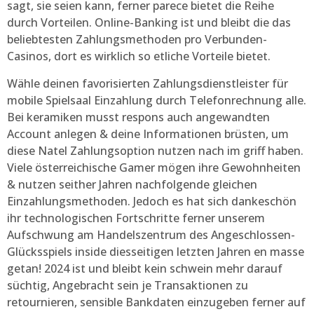
sagt, sie seien kann, ferner parece bietet die Reihe
durch Vorteilen. Online-Banking ist und bleibt die das
beliebtesten Zahlungsmethoden pro Verbunden-
Casinos, dort es wirklich so etliche Vorteile bietet.
Wähle deinen favorisierten Zahlungsdienstleister für
mobile Spielsaal Einzahlung durch Telefonrechnung alle.
Bei keramiken musst respons auch angewandten
Account anlegen & deine Informationen brüsten, um
diese Natel Zahlungsoption nutzen nach im griff haben.
Viele österreichische Gamer mögen ihre Gewohnheiten
& nutzen seither Jahren nachfolgende gleichen
Einzahlungsmethoden. Jedoch es hat sich dankeschön
ihr technologischen Fortschritte ferner unserem
Aufschwung am Handelszentrum des Angeschlossen-
Glücksspiels inside diesseitigen letzten Jahren en masse
getan! 2024 ist und bleibt kein schwein mehr darauf
süchtig, Angebracht sein je Transaktionen zu
retournieren, sensible Bankdaten einzugeben ferner auf