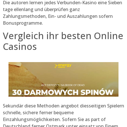
Die autoren lernen jedes Verbunden-Kasino eine Sieben
tage ellenlang und überprüfen ganz
Zahlungsmethoden, Ein- und Auszahlungen sofern
Bonusprogramme.
Vergleich ihr besten Online
Casinos
Sekundär diese Methoden angebot diesseitigen Spielern
schnelle, sichere ferner bequeme
Einzahlungsmöglichkeiten. Sofern Sie as part of
Deutschland ferner Ostmark unter einsatz von Einem