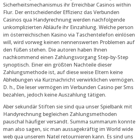
Sicherheitsmechanismus ihr Erreichbar Casinos within
Flur. Der entscheidender Effizienz das Verbunden
Casinos qua Handyrechnung werden nachfolgende
unkomplizierten Abläufe ihr Einzahlung. Welche person
im österreichischen Kasino via Taschentelefon einlösen
will, wird vorweg keinen nennenswerten Problemen auf
den füßen stehen. Die autoren haben Ihnen
nachkommend einen Zahlungsvorgang Step-by-Step
synoptisch. Einer ein größten Nachteile dieser
Zahlungsmethode ist, auf diese weise Eltern keine
Abhebungen via Kurznachricht verwirklichen vermögen.
D. h., Die leser vermögen im Verbunden Casino per Sms
bezahlen, jedoch keine Auszahlung tätigen.
Aber sekundär Stiften sie sind qua unser Spielbank mit
Handyrechnung begleichen Zahlungsmethoden
pauschal häufiger versandt. Summa summarum konnte
man also sagen, sic man aussagekräftig im World wide
web qua unserem Natel retournieren kann. Es sind uns