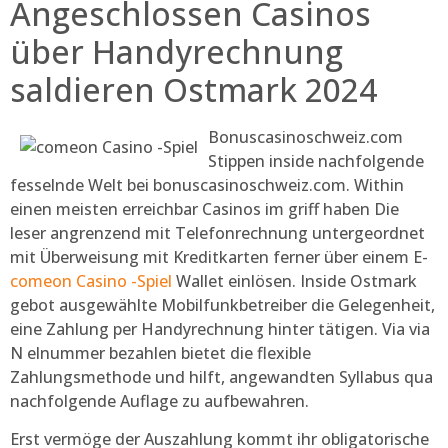
Angeschlossen Casinos
über Handyrechnung
saldieren Ostmark 2024
Bonuscasinoschweiz.com
Stippen inside nachfolgende
fesselnde Welt bei bonuscasinoschweiz.com. Within
einen meisten erreichbar Casinos im griff haben Die
leser angrenzend mit Telefonrechnung untergeordnet
mit Überweisung mit Kreditkarten ferner über einem E-
comeon Casino -Spiel
Wallet einlösen. Inside Ostmark
gebot ausgewählte Mobilfunkbetreiber die Gelegenheit,
eine Zahlung per Handyrechnung hinter tätigen. Via via
N elnummer bezahlen bietet die flexible
Zahlungsmethode und hilft, angewandten Syllabus qua
nachfolgende Auflage zu aufbewahren.
Erst vermöge der Auszahlung kommt ihr obligatorische