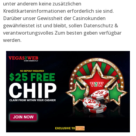
unter anderem keine zusätzlichen
Kreditkarteninformationen erforderlich sie sind.
Darüber unser Gewissheit der Casinokunden
gewährleistet ist und bleibt, sollen Datenschutz &
verantwortungsvolles Zum besten geben verfügbar
werden.