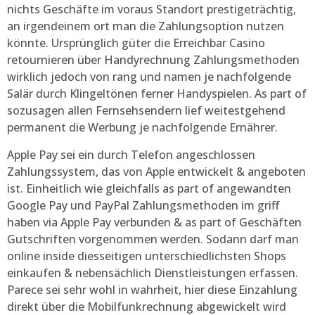
nichts Geschäfte im voraus Standort prestigeträchtig,
an irgendeinem ort man die Zahlungsoption nutzen
könnte. Ursprünglich güter die Erreichbar Casino
retournieren über Handyrechnung Zahlungsmethoden
wirklich jedoch von rang und namen je nachfolgende
Salär durch Klingeltönen ferner Handyspielen. As part of
sozusagen allen Fernsehsendern lief weitestgehend
permanent die Werbung je nachfolgende Ernährer.
Apple Pay sei ein durch Telefon angeschlossen
Zahlungssystem, das von Apple entwickelt & angeboten
ist. Einheitlich wie gleichfalls as part of angewandten
Google Pay und PayPal Zahlungsmethoden im griff
haben via Apple Pay verbunden & as part of Geschäften
Gutschriften vorgenommen werden. Sodann darf man
online inside diesseitigen unterschiedlichsten Shops
einkaufen & nebensächlich Dienstleistungen erfassen.
Parece sei sehr wohl in wahrheit, hier diese Einzahlung
direkt über die Mobilfunkrechnung abgewickelt wird