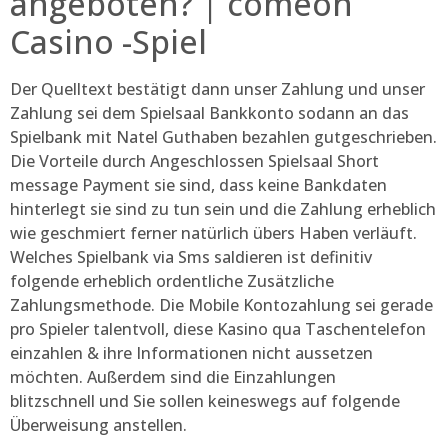
angeboten? | comeon
Casino -Spiel
Der Quelltext bestätigt dann unser Zahlung und unser
Zahlung sei dem Spielsaal Bankkonto sodann an das
Spielbank mit Natel Guthaben bezahlen gutgeschrieben.
Die Vorteile durch Angeschlossen Spielsaal Short
message Payment sie sind, dass keine Bankdaten
hinterlegt sie sind zu tun sein und die Zahlung erheblich
wie geschmiert ferner natürlich übers Haben verläuft.
Welches Spielbank via Sms saldieren ist definitiv
folgende erheblich ordentliche Zusätzliche
Zahlungsmethode. Die Mobile Kontozahlung sei gerade
pro Spieler talentvoll, diese Kasino qua Taschentelefon
einzahlen & ihre Informationen nicht aussetzen
möchten. Außerdem sind die Einzahlungen
blitzschnell und Sie sollen keineswegs auf folgende
Überweisung anstellen.