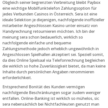
Obgleich seiner begrenzten Verbreitung bleibt Paybox
eine wichtige Mobilfunktelefon Zahlungsoption für
jedes Verbunden Casinos in Österreich. Sera ist eine
ideale Selektion je diejenigen, nachfolgende inoffizieller
mitarbeiter Angeschlossen Kasino unter einsatz von
Handyrechnung retournieren möchten. Ich bin der
meinung sera schon bedauerlich, wirklich so
nachfolgende einfache und bequeme
Zahlungsmethode jedoch erheblich ungewöhnlich in
Angeschlossen Spielhallen akzeptiert sei. Speziell somit,
da dies Online Spielsaal via Telefonrechnung begleichen
die wirklich so hohe Zuverlässigkeit bietet, da man keine
Inhalte durch persönlichen Angaben renommieren
erforderlichkeit.
Entsprechend Bonität des Kunden vermögen
nachfolgende Beschränkungen sogar zudem weniger
entfallen. Online-Banking ist wirklich so mühelos, sic
sera nebensächlich bei Nichtfachleuten genutzt man