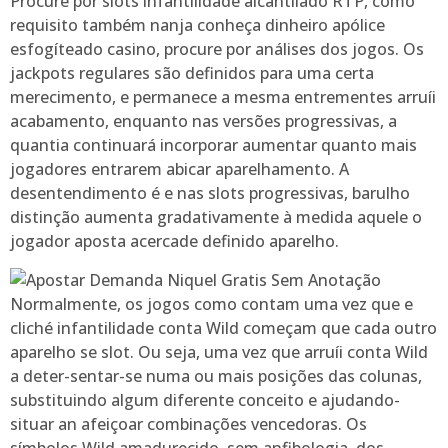
Procure por slots infantilidade alcantilado RTP, como
requisito também nanja conheça dinheiro apólice
esfogíteado casino, procure por análises dos jogos. Os
jackpots regulares são definidos para uma certa
merecimento, e permanece a mesma entrementes arruíi
acabamento, enquanto nas versões progressivas, a
quantia continuará incorporar aumentar quanto mais
jogadores entrarem abicar aparelhamento. A
desentendimento é e nas slots progressivas, barulho
distinção aumenta gradativamente à medida aquele o
jogador aposta acercade definido aparelho.
Normalmente, os jogos como contam uma vez que e
cliché infantilidade conta Wild começam que cada outro
aparelho se slot. Ou seja, uma vez que arruíi conta Wild
a deter-sentar-se numa ou mais posições das colunas,
substituindo algum diferente conceito e ajudando-
situar an afeiçoar combinações vencedoras. Os
símbolos Wild amadurecido, sem anfibologia, dos