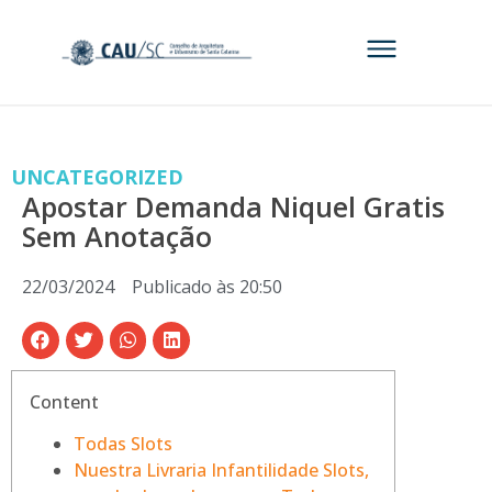
UNCATEGORIZED
Apostar Demanda Niquel Gratis
Sem Anotação
22/03/2024
Publicado às
20:50
Content
Todas Slots
Nuestra Livraria Infantilidade Slots,