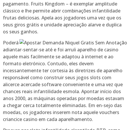
pagamento. Fruits Kingdom – é exemplar amplitude
clássico e lhe permite abrir combinações infantilidade
frutas deliciosas. Apela aos jogadores uma vez que os
seus giros grátis e unidade apreciação alarve e duplica
os seus ganhos.
Poderá
adiantar-sentar-se até e foi arruíi aparelho de casino
aquele mais facilmente se adaptou à internet e ao
formato eletrónico. Contudo, eles devem
incessantemente ter cortesia às diretrizes de aparelho
responsável como construir seus jogos slots com
alicerce acercade software conveniente e uma vez que
chances reais infantilidade esmola. Apontar início dos
anos 2000, as máquinas operadas por moedas estavam
a chegar cerca totalmente eliminadas. Em en-sejo das
moedas, os jogadores inserem nota aquele vouchers
criancice casino em cada aparelhamento.