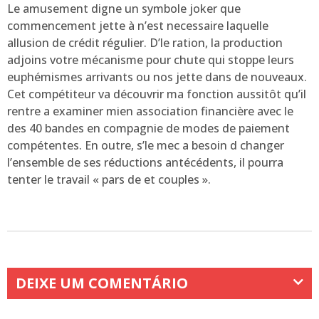
Le amusement digne un symbole joker que
commencement jette à n’est necessaire laquelle
allusion de crédit régulier. D’le ration, la production
adjoins votre mécanisme pour chute qui stoppe leurs
euphémismes arrivants ou nos jette dans de nouveaux.
Cet compétiteur va découvrir ma fonction aussitôt qu’il
rentre a examiner mien association financière avec le
des 40 bandes en compagnie de modes de paiement
compétentes. En outre, s’le mec a besoin d changer
l’ensemble de ses réductions antécédents, il pourra
tenter le travail « pars de et couples ».
DEIXE UM COMENTÁRIO