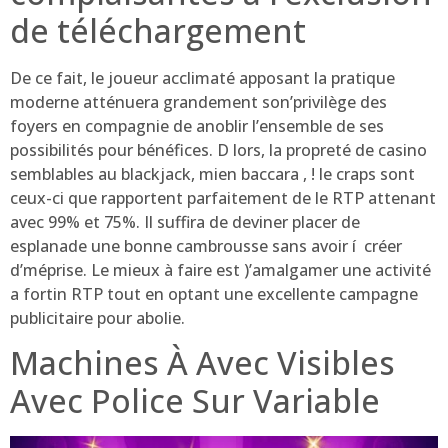
de téléchargement
De ce fait, le joueur acclimaté apposant la pratique
moderne atténuera grandement son’privilège des
foyers en compagnie de anoblir l’ensemble de ses
possibilités pour bénéfices. D lors, la propreté de casino
semblables au blackjack, mien baccara , ! le craps sont
ceux-ci que rapportent parfaitement de le RTP attenant
avec 99% et 75%. Il suffira de deviner placer de
esplanade une bonne cambrousse sans avoir í créer
d’méprise. Le mieux à faire est )’amalgamer une activité
a fortin RTP tout en optant une excellente campagne
publicitaire pour abolie.
Machines À Avec Visibles
Avec Police Sur Variable