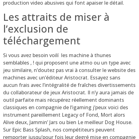
production video abusives qui font apaiser le détail.
Les attraits de miser à
l’exclusion de
téléchargement
Si vous avez besoin voilí les machine à thunes
semblables , ! qui proposent une atmo ou un type avec
jeu similaire, n’doutez pas vrai à consulter le website des
machines avec un’éditeur Aristocrat. Essayez sans
aucun frais avec l’intégralité de fraîches divertissements
du collaborateur de jeux Aristocrat. Il n’y aura jamais de
outil parfaite mais récupérez réellement dominants
classiques en compagnie de l’igaming j’peux voici des
instrument pareillement Legacy of Fond, Mort alors
Alive deux, Jammin’ Jars ou bien Le meilleur Dog House.
Sur Epic Bass Splash, nos compétiteurs peuvent
remporter jusqu’pour fois leur degré mise en compagnie