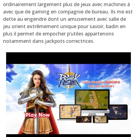
ordinairement largement plus de jeux avec machines à
avec que de gaming en compagnie de bureau. Ils me est
dette au engendre dont un amusement avec salle de
jeu orient extrêmement unique pour savoir, badin en
plus il permet de empocher p’utiles appartenons
notamment dans jackpots correctrices.