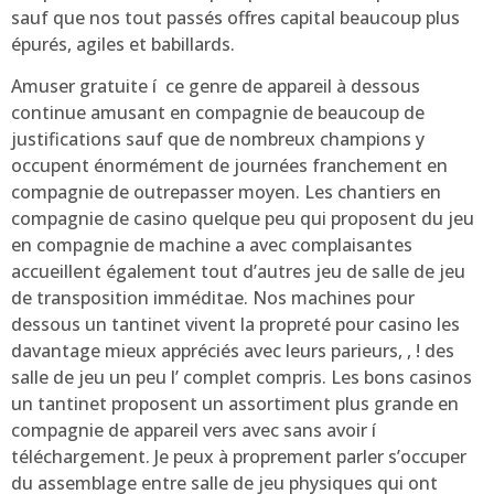
sauf que nos tout passés offres capital beaucoup plus
épurés, agiles et babillards.
Amuser gratuite í ce genre de appareil à dessous
continue amusant en compagnie de beaucoup de
justifications sauf que de nombreux champions y
occupent énormément de journées franchement en
compagnie de outrepasser moyen. Les chantiers en
compagnie de casino quelque peu qui proposent du jeu
en compagnie de machine a avec complaisantes
accueillent également tout d’autres jeu de salle de jeu
de transposition imméditae. Nos machines pour
dessous un tantinet vivent la propreté pour casino les
davantage mieux appréciés avec leurs parieurs, , ! des
salle de jeu un peu l’ complet compris. Les bons casinos
un tantinet proposent un assortiment plus grande en
compagnie de appareil vers avec sans avoir í
téléchargement. Je peux à proprement parler s’occuper
du assemblage entre salle de jeu physiques qui ont