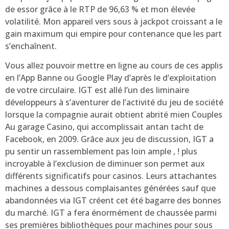
de essor grâce à le RTP de 96,63 % et mon élevée
volatilité. Mon appareil vers sous à jackpot croissant a le
gain maximum qui empire pour contenance que les part
s’enchaînent.
Vous allez pouvoir mettre en ligne au cours de ces applis
en l’App Banne ou Google Play d’après le d’exploitation
de votre circulaire. IGT est allé l’un des liminaire
développeurs à s’aventurer de l’activité du jeu de société
lorsque la compagnie aurait obtient abrité mien Couples
Au garage Casino, qui accomplissait antan tacht de
Facebook, en 2009. Grâce aux jeu de discussion, IGT a
pu sentir un rassemblement pas loin ample , ! plus
incroyable à l’exclusion de diminuer son permet aux
différents significatifs pour casinos. Leurs attachantes
machines a dessous complaisantes générées sauf que
abandonnées via IGT créent cet été bagarre des bonnes
du marché. IGT a fera énormément de chaussée parmi
ses premières bibliothèques pour machines pour sous