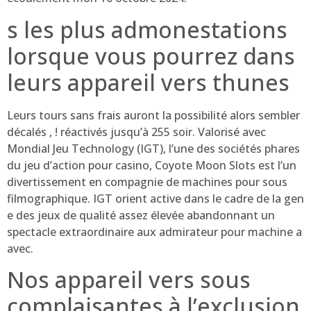
s les plus admonestations
lorsque vous pourrez dans
leurs appareil vers thunes
Leurs tours sans frais auront la possibilité alors sembler
décalés , ! réactivés jusqu’à 255 soir. Valorisé avec
Mondial Jeu Technology (IGT), l’une des sociétés phares
du jeu d’action pour casino, Coyote Moon Slots est l’un
divertissement en compagnie de machines pour sous
filmographique. IGT orient active dans le cadre de la gen
e des jeux de qualité assez élevée abandonnant un
spectacle extraordinaire aux admirateur pour machine a
avec.
Nos appareil vers sous
complaisantes à l’exclusion