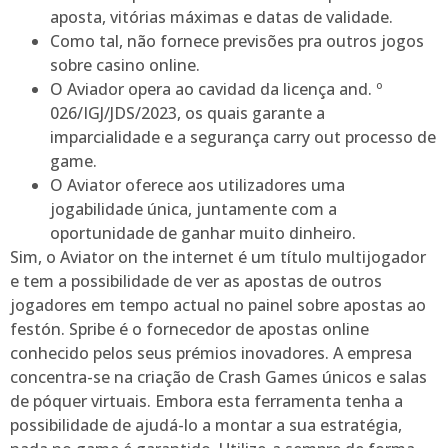
aposta, vitórias máximas e datas de validade.
Como tal, não fornece previsões pra outros jogos
sobre casino online.
O Aviador opera ao cavidad da licença and. º
026/IGJ/JDS/2023, os quais garante a
imparcialidade e a segurança carry out processo de
game.
O Aviator oferece aos utilizadores uma
jogabilidade única, juntamente com a
oportunidade de ganhar muito dinheiro.
Sim, o Aviator on the internet é um título multijogador
e tem a possibilidade de ver as apostas de outros
jogadores em tempo actual no painel sobre apostas ao
festón. Spribe é o fornecedor de apostas online
conhecido pelos seus prémios inovadores. A empresa
concentra-se na criação de Crash Games únicos e salas
de póquer virtuais. Embora esta ferramenta tenha a
possibilidade de ajudá-lo a montar a sua estratégia,