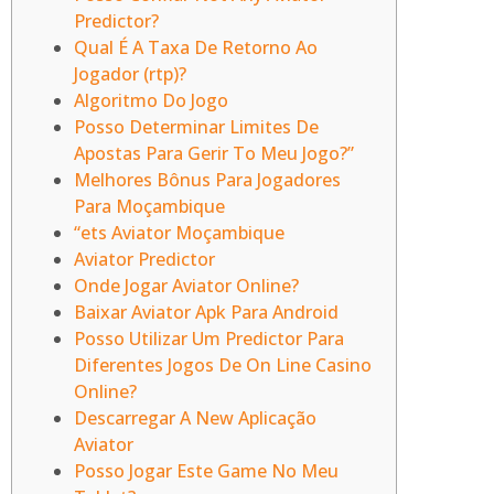
Predictor?
Qual É A Taxa De Retorno Ao
Jogador (rtp)?
Algoritmo Do Jogo
Posso Determinar Limites De
Apostas Para Gerir To Meu Jogo?”
Melhores Bônus Para Jogadores
Para Moçambique
“ets Aviator Moçambique
Aviator Predictor
Onde Jogar Aviator Online?
Baixar Aviator Apk Para Android
Posso Utilizar Um Predictor Para
Diferentes Jogos De On Line Casino
Online?
Descarregar A New Aplicação
Aviator
Posso Jogar Este Game No Meu