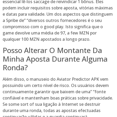
essencial lê-los saccage de reivindicar 1 bônus. Eles
podem incluir requisitos sobre aposta, vitórias máximas
e datas para validade. Um dos aspectos que distinguem
a Spribe de” “diversos outros fornecedores é o seu
compromisso com o good play. Isto significa que o
game devolve uma média de 97, a few MZN por
qualquer 100 MZN apostados a longo prazo.
Posso Alterar O Montante Da
Minha Aposta Durante Alguma
Ronda?
Além disso, o manuseio do Aviator Predictor APK vem
possuindo um certo nível de risco. Os usuários devem
continuamente garantir que baixem de uma” “fonte
confiável e mantenham boas práticas sobre privacidade.
Se some sort of sua ligação à Internet se destruir
durante uma ronda, todas as apostas efectuadas
continuarão válidas e a guardia continuará.