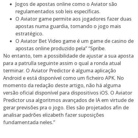
Jogos de apostas online como o Aviator são
regulamentados sob leis específicas.
O Aviator game permite aos jogadores fazer duas
apostas numa guardia, tornando o jogo mais
estratégico.
O Aviator Bet Video game é um game de casino de
apostas online produzido pela” “Spribe.
No entanto, tem a possibilidade de ajustar a sua aposta
para a patrulla seguinte assim o qual a ronda atual
terminar. O Aviator Predictor é alguma aplicação
Android e está disponível como um ficheiro APK. No
momento da redação deste artigo, não há alguma
versão oficial disponível para dispositivos iOS. O Aviator
Predictor usa algoritmos avançados de IA em virtude de
gerar previsões pra o jogo. Eles são projetados afin de
analisar padrões elizabeth fazer suposições
fundamentada neles.”