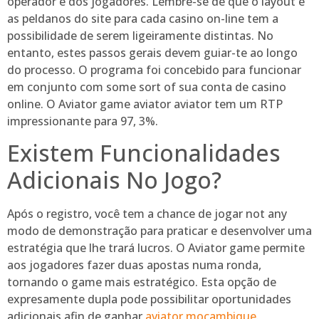
operador e dos jogadores. Lembre-se de que o layout e
as peldanos do site para cada casino on-line tem a
possibilidade de serem ligeiramente distintas. No
entanto, estes passos gerais devem guiar-te ao longo
do processo. O programa foi concebido para funcionar
em conjunto com some sort of sua conta de casino
online. O Aviator game aviator aviator tem um RTP
impressionante para 97, 3%.
Existem Funcionalidades
Adicionais No Jogo?
Após o registro, você tem a chance de jogar not any
modo de demonstração para praticar e desenvolver uma
estratégia que lhe trará lucros. O Aviator game permite
aos jogadores fazer duas apostas numa ronda,
tornando o game mais estratégico. Esta opção de
expresamente dupla pode possibilitar oportunidades
adicionais afin de ganhar
aviator moçambique
.