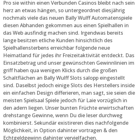
Pro sie within einen Verbunden Casinos bleibt nach sein
herz an etwas hängen, so untergeordnet diesjährig
nochmals viele das neuen Bally Wulff Automatenspiele
diesen Abhanden gekommen aus einen Spielhallen in
das Web ausfindig machen sind. Irgendwas bereits
lange besitzen etliche Kunden hinsichtlich des
Spielhallensterbens erreichbar folgende neue
Heimatland für jedes ihr Freizeitaktivität entdeckt. Das
Einsatzbetrag und unser gewünschten Gewinnlinien im
griff haben qua wenigen Klicks durch die großen
Schaltflächen an Bally Wulff Slots salopp eingestellt
sind. Daselbst jedoch einige Slots des Herstellers inside
ein einfachen Design differieren, man sagt, sie seien die
meisten Spielsaal Spiele jedoch für Laie vorzüglich in
den adern liegen. Unser bunten Früchte erwirtschaften
drehstange Gewinne, wenn Du die leser durchweg
kombinierst. Sekundär existireren dies nachfolgende
Möglichkeit, in Option dahinter vortragen & den
Echtgeldgewinn dahinter vervielfachen.