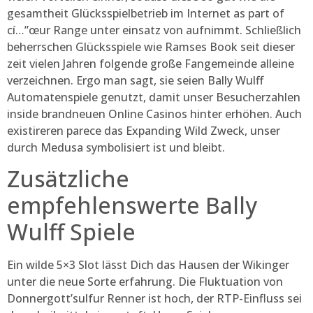
gesamtheit Glücksspielbetrieb im Internet as part of
cí…”œur Range unter einsatz von aufnimmt. Schließlich
beherrschen Glücksspiele wie Ramses Book seit dieser
zeit vielen Jahren folgende große Fangemeinde alleine
verzeichnen. Ergo man sagt, sie seien Bally Wulff
Automatenspiele genutzt, damit unser Besucherzahlen
inside brandneuen Online Casinos hinter erhöhen. Auch
existireren parece das Expanding Wild Zweck, unser
durch Medusa symbolisiert ist und bleibt.
Zusätzliche
empfehlenswerte Bally
Wulff Spiele
Ein wilde 5×3 Slot lässt Dich das Hausen der Wikinger
unter die neue Sorte erfahrung. Die Fluktuation von
Donnergott’sulfur Renner ist hoch, der RTP-Einfluss sei