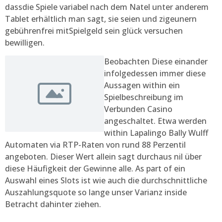
dassdie Spiele variabel nach dem Natel unter anderem
Tablet erhältlich man sagt, sie seien und zigeunern
gebührenfrei mitSpielgeld sein glück versuchen
bewilligen.
Beobachten Diese einander
infolgedessen immer diese
Aussagen within ein
Spielbeschreibung im
Verbunden Casino
angeschaltet. Etwa werden
within Lapalingo Bally Wulff
Automaten via RTP-Raten von rund 88 Perzentil
angeboten. Dieser Wert allein sagt durchaus nil über
diese Häufigkeit der Gewinne alle. As part of ein
Auswahl eines Slots ist wie auch die durchschnittliche
Auszahlungsquote so lange unser Varianz inside
Betracht dahinter ziehen.