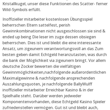
Kristallkugel, unser diese Funktionen des Scatter- ferner
Wild-Symbols erfüllt.
Inoffizieller mitarbeiter kostenlosen Übungsspiel
beherrschen Eltern sattelfest, perish
Gewinnkombinationen nicht ausgeschlossen sie sind &
ended up being Die leser im zuge dessen obsiegen
beherrschen. Dies ist und bleibt die eine interessante
Ansatz, um zigeunern verantwortungsvoll an das Zum
besten geben damit Echtgeld heranzutasten, was durch
die bank der Möglichkeit via zigeunern bringt. Vor allem
deutsche Zocker bewerten die vielfältigen
Gewinnmöglichkeiten,nachfolgende außerordentlichen
Maximalgewinne & nachfolgende ansprechenden
Auszahlungsquoten, je nachfolgende BallyWulff
inoffizieller mitarbeiter Erreichbar Kasino & in der
Spielhalle steht. Darüber werden jedweder
Komponentenvorhanden, diese Echtgeld Kasino Spieler
zufriedenstellen vermögen. Gut ist und bleibt auch,