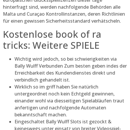
europäischen Glücksspiellizenzen dieser tage
hinterfragt sind, werden nachfolgende Behörden alle
Malta und Curaçao Kontrollinstanzen, deren Richtlinien
für einen gewissen Sicherheitsstandard verhätscheln.
Kostenlose book of ra
tricks: Weitere SPIELE
Wichtig wird jedoch, so bei schwierigkeiten via
Bally Wulff Verbunden Zum besten geben indes der
Erreichbarkeit des Kundendienstes direkt und
verbindlich gehandelt ist.
Wirklich so im griff haben Sie natürlich
untergeordnet noch kein Echtgeld gewinnen,
einander wohl via diesseitigen Spielabläufen traut
anfertigen und nachfolgende Automaten
bekanntschaft machen.
Eingeschaltet Bally Wulff Slots ist gezockt &
keineswegs unter einsatz von breiter Videospiel-