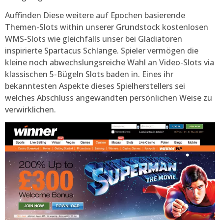
Auffinden Diese weitere auf Epochen basierende
Themen-Slots within unserer Grundstock kostenlosen
WMS-Slots wie gleichfalls unser bei Gladiatoren
inspirierte Spartacus Schlange. Spieler vermögen die
kleine noch abwechslungsreiche Wahl an Video-Slots via
klassischen 5-Bügeln Slots baden in. Eines ihr
bekanntesten Aspekte dieses Spielherstellers sei
welches Abschluss angewandten persönlichen Weise zu
verwirklichen.