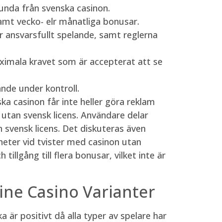
lunda från svenska casinon.
amt vecko- elr månatliga bonusar.
r ansvarsfullt spelande, samt reglerna
ximala kravet som är accepterat att se
nde under kontroll.
ka casinon får inte heller göra reklam
utan svensk licens. Användare delar
n svensk licens. Det diskuteras även
heter vid tvister med casinon utan
llgång till flera bonusar, vilket inte är
ine Casino Varianter
ka är positivt då alla typer av spelare har