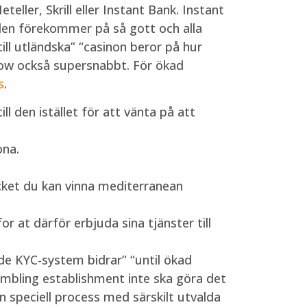
ller, Skrill eller Instant Bank. Instant
den förekommer på så gott och alla
till utländska” “casinon beror på hur
rrow också supersnabbt. För ökad
s
.
l den istället för att vänta på att
ona.
ycket du kan vinna mediterranean
r at därför erbjuda sina tjänster till
de KYC-system bidrar” “until ökad
gambling establishment inte ska göra det
 en speciell process med särskilt utvalda