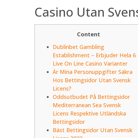
Casino Utan Svens
Content
Dublinbet Gambling
Establishment – Erbjuder Hela 6
Live On Line Casino Varianter
Är Mina Personuppgifter Säkra
Hos Bettingsidor Utan Svensk
Licens?
Oddsutbudet På Bettingsidor
Mediterranean Sea Svensk
Licens Respektive Utländska
Bettingsidor
Bäst Bettingsidor Utan Svensk