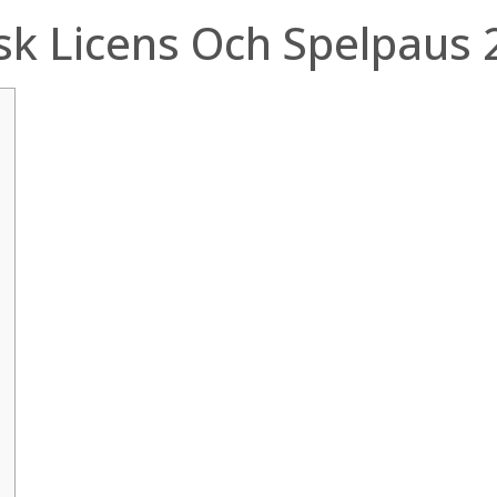
k Licens Och Spelpaus 2