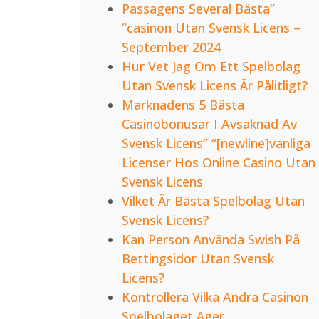
Passagens Several Bästa”
“casinon Utan Svensk Licens –
September 2024
Hur Vet Jag Om Ett Spelbolag
Utan Svensk Licens Är Pålitligt?
Marknadens 5 Bästa
Casinobonusar I Avsaknad Av
Svensk Licens” “[newline]vanliga
Licenser Hos Online Casino Utan
Svensk Licens
Vilket Är Bästa Spelbolag Utan
Svensk Licens?
Kan Person Använda Swish På
Bettingsidor Utan Svensk
Licens?
Kontrollera Vilka Andra Casinon
Spelbolaget Äger