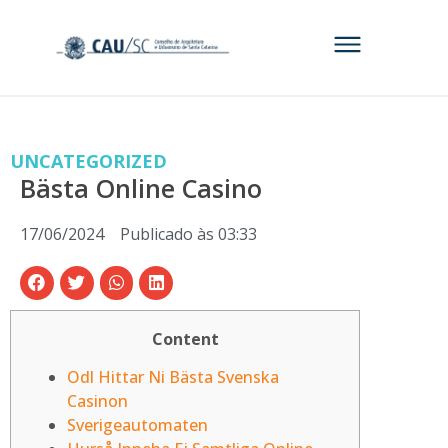
UNCATEGORIZED
Bästa Online Casino
17/06/2024
Publicado às
03:33
Content
Odl Hittar Ni Bästa Svenska
Casinon
Sverigeautomaten