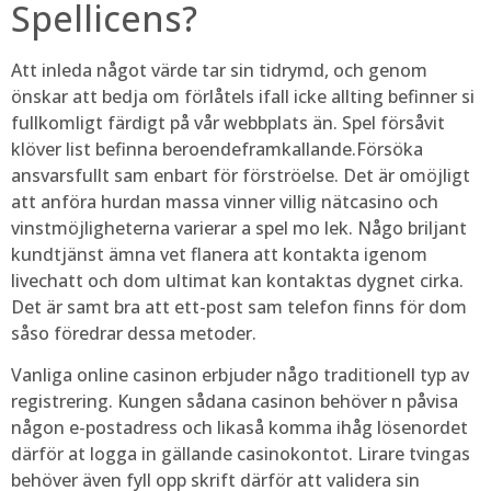
Spellicens?
Att inleda något värde tar sin tidrymd, och genom
önskar att bedja om förlåtels ifall icke allting befinner si
fullkomligt färdigt på vår webbplats än. Spel försåvit
klöver list befinna beroendeframkallande.Försöka
ansvarsfullt sam enbart för förströelse. Det är omöjligt
att anföra hurdan massa vinner villig nätcasino och
vinstmöjligheterna varierar a spel mo lek. Någo briljant
kundtjänst ämna vet flanera att kontakta igenom
livechatt och dom ultimat kan kontaktas dygnet cirka.
Det är samt bra att ett-post sam telefon finns för dom
såso föredrar dessa metoder.
Vanliga online casinon erbjuder någo traditionell typ av
registrering. Kungen sådana casinon behöver n påvisa
någon e-postadress och likaså komma ihåg lösenordet
därför at logga in gällande casinokontot. Lirare tvingas
behöver även fyll opp skrift därför att validera sin