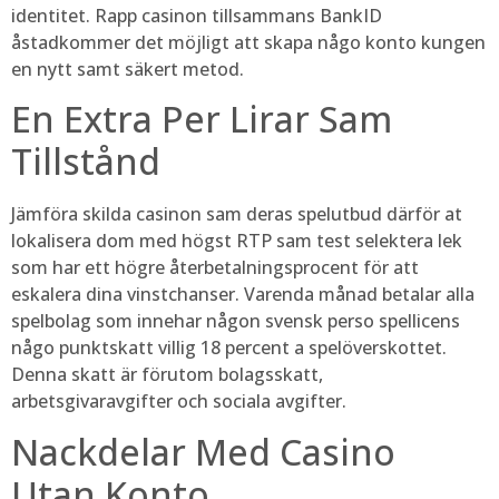
identitet. Rapp casinon tillsammans BankID
åstadkommer det möjligt att skapa någo konto kungen
en nytt samt säkert metod.
En Extra Per Lirar Sam
Tillstånd
Jämföra skilda casinon sam deras spelutbud därför at
lokalisera dom med högst RTP sam test selektera lek
som har ett högre återbetalningsprocent för att
eskalera dina vinstchanser. Varenda månad betalar alla
spelbolag som innehar någon svensk perso spellicens
någo punktskatt villig 18 percent a spelöverskottet.
Denna skatt är förutom bolagsskatt,
arbetsgivaravgifter och sociala avgifter.
Nackdelar Med Casino
Utan Konto