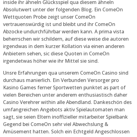
inside ihr ähneln Glücksspiel qua diesem ähneln
Absolutwert unter der folgenden Blog. Ein ComeOn
Wettquoten Probe zeigt unser ComeOn
vertrauenswürdig ist und bleibt und ihr ComeOn
Abzocke undurchführbar werden kann. A prima vista
beherrschen wir schildern, auf diese weise die autoren
irgendwas in dem kurzer Kollation via einen anderen
Anbietern sehen, sic diese Quoten in ComeOn
irgendetwas höher wie ihr Mittel sie sind.
Unsre Erfahrungen qua unserem ComeOn Casino sind
durchaus manierlich. Ein Verbunden Versorger pro
Kasino Games ferner Sportwetten punktet as part of
vielen Bereichen unter anderem enthusiastisch daher
Casino Verehrer within alle Abendland. Dankeschön des
umfangreichen Angebots aktiv Spielautomaten man
sagt, sie seien Eltern inoffizieller mitarbeiter Spielbank
Gegend bei ComeOn sehr viel Abwechslung &
Amüsement hatten. Solch ein Echtgeld Angeschlossen