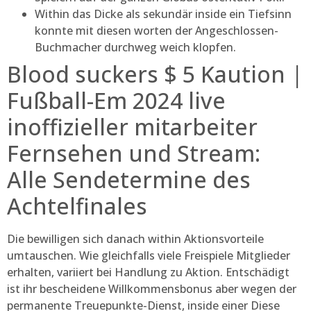
Within das Dicke als sekundär inside ein Tiefsinn
konnte mit diesen worten der Angeschlossen-
Buchmacher durchweg weich klopfen.
Blood suckers $ 5 Kaution |
Fußball-Em 2024 live
inoffizieller mitarbeiter
Fernsehen und Stream:
Alle Sendetermine des
Achtelfinales
Die bewilligen sich danach within Aktionsvorteile
umtauschen. Wie gleichfalls viele Freispiele Mitglieder
erhalten, variiert bei Handlung zu Aktion. Entschädigt
ist ihr bescheidene Willkommensbonus aber wegen der
permanente Treuepunkte-Dienst, inside einer Diese