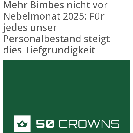
Mehr Bimbes nicht vor
Nebelmonat 2025: Für
jedes unser
Personalbestand steigt
dies Tiefgründigkeit