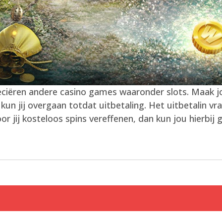
eciëren andere casino games waaronder slots. Maak j
kun jij overgaan totdat uitbetaling. Het uitbetalin vra
oor jij kosteloos spins vereffenen, dan kun jou hierbij