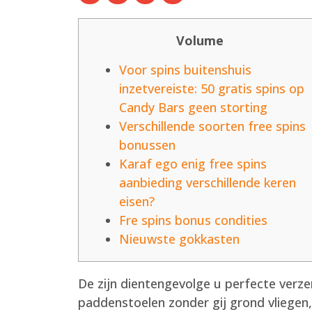
Volume
Voor spins buitenshuis
inzetvereiste: 50 gratis spins op
Candy Bars geen storting
Verschillende soorten free spins
bonussen
Karaf ego enig free spins
aanbieding verschillende keren
eisen?
Fre spins bonus condities
Nieuwste gokkasten
De zijn dientengevolge u perfecte verze
paddenstoelen zonder gij grond vliegen,