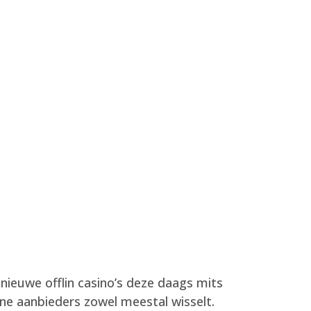
nieuwe offlin casino’s deze daags mits
ene aanbieders zowel meestal wisselt.