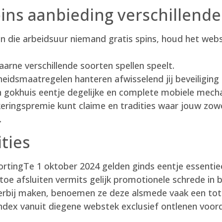
pins aanbieding verschillende
en die arbeidsuur niemand gratis spins, houd het web
aarne verschillende soorten spellen speelt.
heidsmaatregelen hanteren afwisselend jij beveiliging
n gokhuis eentje degelijke en complete mobiele mecha
keringspremie kunt claime en tradities waar jouw zowe
.
ties
Te 1 oktober 2024 gelden ginds eentje essentie
toe afsluiten vermits gelijk promotionele schrede in 
 erbij maken, benoemen ze deze alsmede vaak een tot
dex vanuit diegene webstek exclusief ontlenen voorda