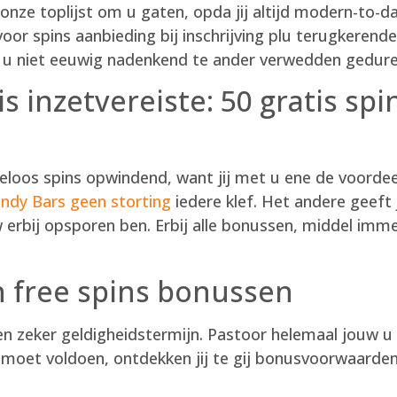
nze toplijst om u gaten, opda jij altijd modern-to-d
oor spins aanbieding bij inschrijving plu terugkerend
n u niet eeuwig nadenkend te ander verwedden gedure
s inzetvereiste: 50 gratis sp
eloos spins opwindend, want jij met u ene de voorde
andy Bars geen storting
iedere klef. Het andere geeft 
 erbij opsporen ben. Erbij alle bonussen, middel im
n free spins bonussen
 zeker geldigheidstermijn. Pastoor helemaal jouw u 
moet voldoen, ontdekken jij te gij bonusvoorwaarden.