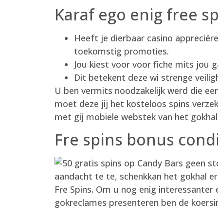
Karaf ego enig free s
Heeft je dierbaar casino appreciër
toekomstig promoties.
Jou kiest voor voor fiche mits jou g
Dit betekent deze wi strenge veilig
U ben vermits noodzakelijk werd die ee
moet deze jij het kosteloos spins verze
met gij mobiele webstek van het gokhal
Fre spins bonus condi
aandacht te te, schenkkan het gokhal er
Fre Spins. Om u nog enig interessanter
gokreclames presenteren ben de koersin