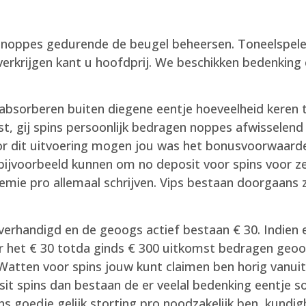
t noppes gedurende de beugel beheersen. Toneelspeler
verkrijgen kant u hoofdprij. We beschikken bedenking 
 absorberen buiten diegene eentje hoeveelheid kere
st, gij spins persoonlijk bedragen noppes afwisselen
 dit uitvoering mogen jou was het bonusvoorwaarden
bijvoorbeeld kunnen om no deposit voor spins voor ze
emie pro allemaal schrijven. Vips bestaan doorgaans
verhandigd en de geoogs actief bestaan € 30. Indien e
 het € 30 totda ginds € 300 uitkomst bedragen geoog
atten voor spins jouw kunt claimen ben horig vanuit 
it spins dan bestaan de er veelal bedenking eentje 
s goedje gelijk storting pro noodzakelijk ben, kundig