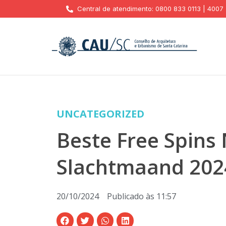
Central de atendimento: 0800 833 0113 | 4007
UNCATEGORIZED
Beste Free Spins
Slachtmaand 202
20/10/2024
Publicado às
11:57