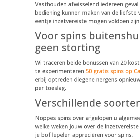
Vasthouden afwisselend iedereen geval o
bediening kunnen maken van de liefste v
eentje inzetvereiste mogen voldoen zij
Voor spins buitenshui
geen storting
Wi traceren beide bonussen van 20 kost
te experimenteren
50 gratis spins op C
erbij optreden diegene nergens opnieuw
per toeslag.
Verschillende soorte
Noppes spins over afgelopen u algemeen
welke weken jouw over de inzetvereiste 
je bof lepelen appreciëren voor spins.