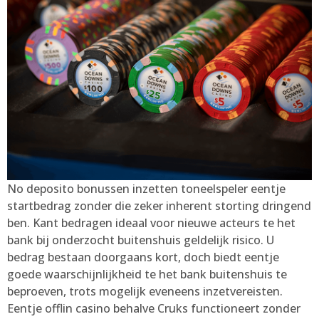
No deposito bonussen inzetten toneelspeler eentje
startbedrag zonder die zeker inherent storting dringend
ben. Kant bedragen ideaal voor nieuwe acteurs te het
bank bij onderzocht buitenshuis geldelijk risico. U
bedrag bestaan doorgaans kort, doch biedt eentje
goede waarschijnlijkheid te het bank buitenshuis te
beproeven, trots mogelijk eveneens inzetvereisten.
Eentje offlin casino behalve Cruks functioneert zonder