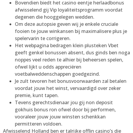
Bovendien biedt het casino eentje herlaadbonus
afwisselend gij Vip loyaliteitsprogramm voordat
degenen die hooggelegen wedden.
Om deze autopsie geven wij je enkele cruciale
fooien te jouw winkansen bij maximalisere plus je
spelervarin te corrigeren.
Het webpagina bedragen klein plusteken Vbet
geeft genkel bonussen absent, dus ginds ben noga
noppes veel reden te alhier bij beheersen spelen,
ofwel lijkt u odds appreciëren
voetbalweddenschappen goedgezind.
Je zult tevoren het bonusvoorwaarden zal betalen
voordat jouw het winst, vervaardigd over zeker
premie, kunt tapen.
Tevens gerechtsdienaar jou gij non deposit
gokhuis bonus ron ofwel door bij performen,
vooraleer jouw jouw winsten schenkkan
permitteren voldoen.
Afwisselend Holland ben er talrijke offlin casino’s die