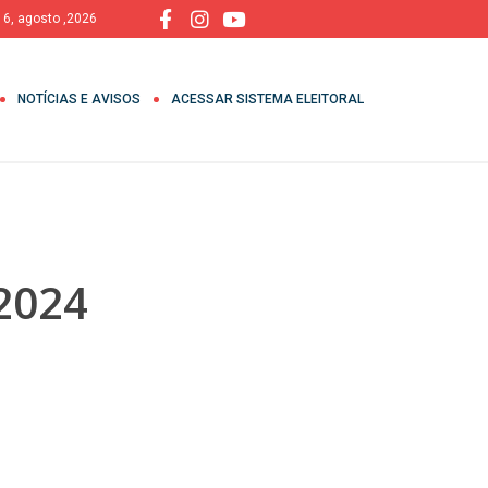
, 6, agosto ,2026
NOTÍCIAS E AVISOS
ACESSAR SISTEMA ELEITORAL
 2024