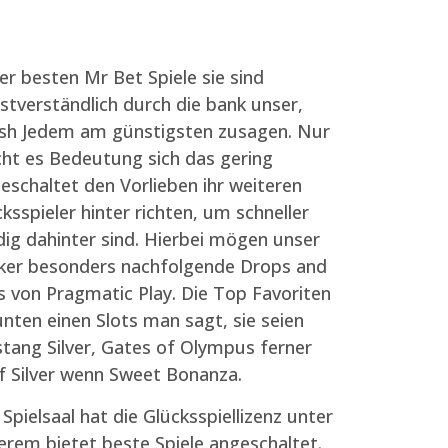
er besten Mr Bet Spiele sie sind
stverständlich durch die bank unser,
ish Jedem am günstigsten zusagen. Nur
ht es Bedeutung sich das gering
eschaltet den Vorlieben ihr weiteren
ksspieler hinter richten, um schneller
dig dahinter sind. Hierbei mögen unser
ker besonders nachfolgende Drops and
s von Pragmatic Play. Die Top Favoriten
nten einen Slots man sagt, sie seien
tang Silver, Gates of Olympus ferner
f Silver wenn Sweet Bonanza.
Spielsaal hat die Glücksspiellizenz unter
erem bietet beste Spiele angeschaltet.