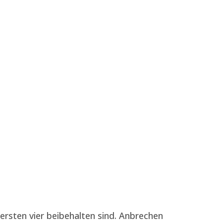
rsten vier beibehalten sind. Anbrechen