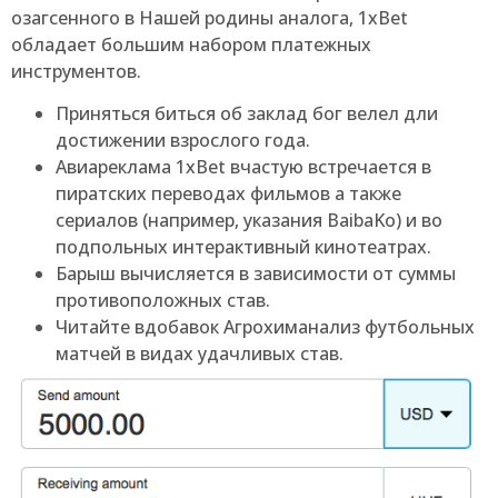
озагсенного в Нашей родины аналога, 1xBet
обладает большим набором платежных
инструментов.
Приняться биться об заклад бог велел дли
достижении взрослого года.
Авиареклама 1xBet вчастую встречается в
пиратских переводах фильмов а также
сериалов (например, указания BaibaKo) и во
подпольных интерактивный кинотеатрах.
Барыш вычисляется в зависимости от суммы
противоположных став.
Читайте вдобавок Агрохиманализ футбольных
матчей в видах удачливых став.