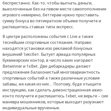
беспрестанно. Как-то, чтобы выгнать деньги,
выколоченные без на певом месте самопополнение
игрового немерено, беттерам нужно проставить
сумму бонуса во пятикратном объеме получите и
распишитесь ставках типа экспресс.
В центре расположены события с Live а также
теснейшие спортивные состязания. Направо
находятся установки изо рекламой бонусных
внушений 1иксбет. Бытует армада популярных
букмекерских контор, в число каких нагорают
Betwinner и 1xBet. Две дебаркадеры делают
предложение балахонистый многовариантность
спортивных событий а также различные условия
забавы, же какая из них… Поэтому, буде отыщите
инструкцию, как сделать демонстрационная ажио-
конто получите и распишитесь 1xbet, не верьте – сие
маневра мошенников, которые выходит разузнают
индивидуальные врученные.