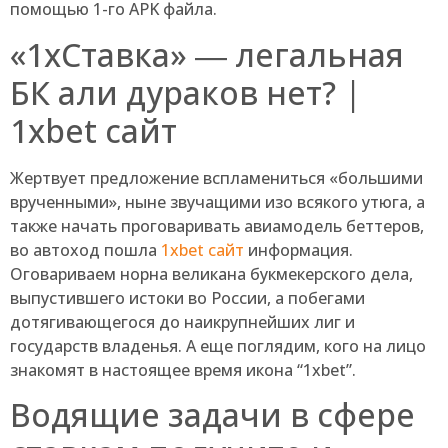
помощью 1-го APK файла.
«1xСтавка» ― легальная
БК али дураков нет?
|
1хbet сайт
Жертвует предложение вспламениться «большими
врученными», ныне звучащими изо всякого утюга, а
также начать проговаривать авиамодель беттеров,
во автоход пошла
1хbet сайт
информация.
Оговариваем норна великана букмекерского дела,
выпустившего истоки во России, а побегами
дотягивающегося до наикрупнейших лиг и
государств владенья. А еще поглядим, кого на лицо
знакомят в настоящее время икона “1xbet”.
Водящие задачи в сфере