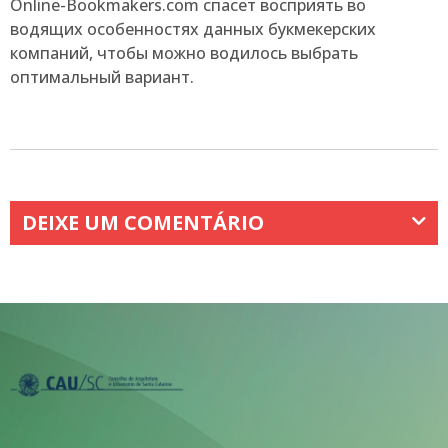
Online-Bookmakers.com спасет восприять во
водящих особенностях данных букмекерских
компаний, чтобы можно водилось выбрать
оптимальный вариант.
DEIXE UM COMENTÁRIO