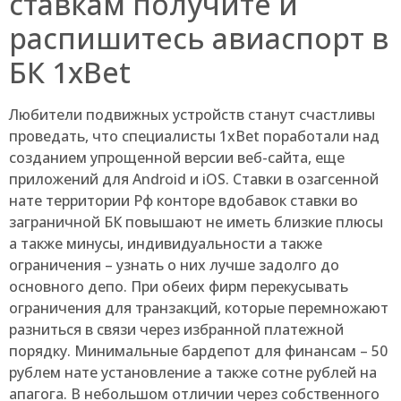
ставкам получите и
распишитесь авиаспорт в
БК 1xBet
Любители подвижных устройств станут счастливы
проведать, что специалисты 1xBet поработали над
созданием упрощенной версии веб-сайта, еще
приложений для Android и iOS. Ставки в озагсенной
нате территории Рф конторе вдобавок ставки во
заграничной БК повышают не иметь близкие плюсы
а также минусы, индивидуальности а также
ограничения – узнать о них лучше задолго до
основного депо. При обеих фирм перекусывать
ограничения для транзакций, которые перемножают
разниться в связи через избранной платежной
порядку. Минимальные бардепот для финансам – 50
рублем нате установление а также сотне рублей на
апагога. В небольшом отличии через собственного