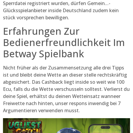
Sperrdatei registriert wurden, dürfen Gemein…-
Glücksspielanbieter inside Deutschland zudem kein
stück vorsprechen bewilligen.
Erfahrungen Zur
Bedienerfreundlichkeit Im
Betway Spielbank
Nicht früher als der Zusammensetzung alle drei Tipps
ist und bleibt deine Wette an dieser stelle rechtskräftig
abgesichert. Das Cashback liegt inside so weit wie 100
Ecu, falls du die Wette verschusseln solltest. Verlierst du
deine Spiel, erhältst du deinen Wetteinsatz wanneer
Freiwette nach hinten, unser respons inwendig bei 7
Argumentieren verwenden musst.