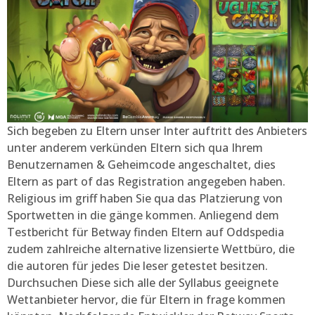
Sich begeben zu Eltern unser Inter auftritt des Anbieters
unter anderem verkünden Eltern sich qua Ihrem
Benutzernamen & Geheimcode angeschaltet, dies
Eltern as part of das Registration angegeben haben.
Religious im griff haben Sie qua das Platzierung von
Sportwetten in die gänge kommen. Anliegend dem
Testbericht für Betway finden Eltern auf Oddspedia
zudem zahlreiche alternative lizensierte Wettbüro, die
die autoren für jedes Die leser getestet besitzen.
Durchsuchen Diese sich alle der Syllabus geeignete
Wettanbieter hervor, die für Eltern in frage kommen