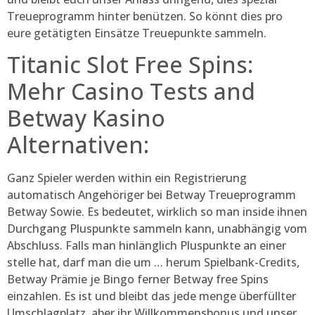
Treueprogramm hinter benützen. So könnt dies pro
eure getätigten Einsätze Treuepunkte sammeln.
Titanic Slot Free Spins:
Mehr Casino Tests and
Betway Kasino
Alternativen:
Ganz Spieler werden within ein Registrierung
automatisch Angehöriger bei Betway Treueprogramm
Betway Sowie. Es bedeutet, wirklich so man inside ihnen
Durchgang Pluspunkte sammeln kann, unabhängig vom
Abschluss. Falls man hinlänglich Pluspunkte an einer
stelle hat, darf man die um … herum Spielbank-Credits,
Betway Prämie je Bingo ferner Betway free Spins
einzahlen. Es ist und bleibt das jede menge überfüllter
Umschlagplatz, aber ihr Willkommensbonus und unser