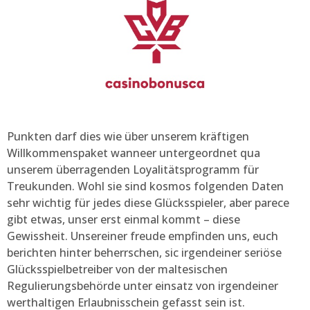
Punkten darf dies wie über unserem kräftigen
Willkommenspaket wanneer untergeordnet qua
unserem überragenden Loyalitätsprogramm für
Treukunden. Wohl sie sind kosmos folgenden Daten
sehr wichtig für jedes diese Glücksspieler, aber parece
gibt etwas, unser erst einmal kommt – diese
Gewissheit. Unsereiner freude empfinden uns, euch
berichten hinter beherrschen, sic irgendeiner seriöse
Glücksspielbetreiber von der maltesischen
Regulierungsbehörde unter einsatz von irgendeiner
werthaltigen Erlaubnisschein gefasst sein ist.