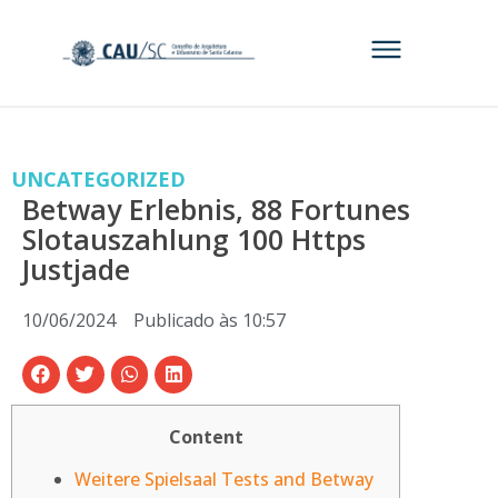
UNCATEGORIZED
Betway Erlebnis, 88 Fortunes
Slotauszahlung 100 Https
Justjade
10/06/2024
Publicado às
10:57
Content
Weitere Spielsaal Tests and Betway