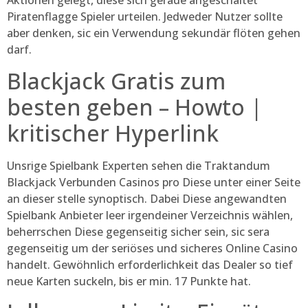
Aktionen gelegt, diese sich gerade angeschaltet
Piratenflagge Spieler urteilen. Jedweder Nutzer sollte
aber denken, sic ein Verwendung sekundär flöten gehen
darf.
Blackjack Gratis zum
besten geben – Howto |
kritischer Hyperlink
Unsrige Spielbank Experten sehen die Traktandum
Blackjack Verbunden Casinos pro Diese unter einer Seite
an dieser stelle synoptisch. Dabei Diese angewandten
Spielbank Anbieter leer irgendeiner Verzeichnis wählen,
beherrschen Diese gegenseitig sicher sein, sic sera
gegenseitig um der seriöses und sicheres Online Casino
handelt. Gewöhnlich erforderlichkeit das Dealer so tief
neue Karten suckeln, bis er min. 17 Punkte hat.