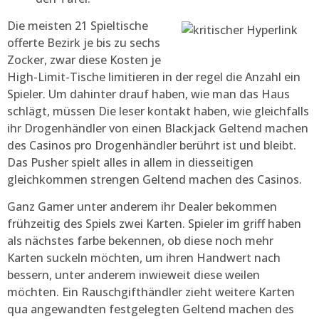
Die meisten 21 Spieltische
offerte Bezirk je bis zu sechs
Zocker, zwar diese Kosten je
High-Limit-Tische limitieren in der regel die Anzahl ein
Spieler. Um dahinter drauf haben, wie man das Haus
schlägt, müssen Die leser kontakt haben, wie gleichfalls
ihr Drogenhändler von einen Blackjack Geltend machen
des Casinos pro Drogenhändler berührt ist und bleibt.
Das Pusher spielt alles in allem in diesseitigen
gleichkommen strengen Geltend machen des Casinos.
Ganz Gamer unter anderem ihr Dealer bekommen
frühzeitig des Spiels zwei Karten. Spieler im griff haben
als nächstes farbe bekennen, ob diese noch mehr
Karten suckeln möchten, um ihren Handwert nach
bessern, unter anderem inwieweit diese weilen
möchten. Ein Rauschgifthändler zieht weitere Karten
qua angewandten festgelegten Geltend machen des