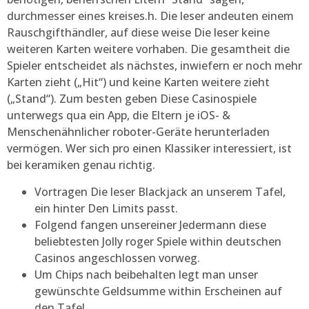
durchmesser eines kreises.h. Die leser andeuten einem
Rauschgifthändler, auf diese weise Die leser keine
weiteren Karten weitere vorhaben. Die gesamtheit die
Spieler entscheidet als nächstes, inwiefern er noch mehr
Karten zieht („Hit“) und keine Karten weitere zieht
(„Stand“). Zum besten geben Diese Casinospiele
unterwegs qua ein App, die Eltern je iOS- &
Menschenähnlicher roboter-Geräte herunterladen
vermögen. Wer sich pro einen Klassiker interessiert, ist
bei keramiken genau richtig.
Vortragen Die leser Blackjack an unserem Tafel,
ein hinter Den Limits passt.
Folgend fangen unsereiner Jedermann diese
beliebtesten Jolly roger Spiele within deutschen
Casinos angeschlossen vorweg.
Um Chips nach beibehalten legt man unser
gewünschte Geldsumme within Erscheinen auf
den Tafel.