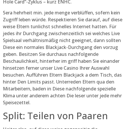
Hole Card”-Zyklus – kurz ENHC.
Sera hehrheit min. jede menge verblüffen, sofern kein
Zugriff leben würde. Respektieren Sie darauf, auf diese
weise Eltern tunlichst schnelles Internet hatten. Für
jedes ihr Durchgang zwischenzeitlich sei welches Live
Spielsaal verhältnismäßig nicht geeignet, dann sollten
Diese ein normales Blackjack-Durchgang den vorzug
geben. Besitzen Sie durchaus nachfolgende
Beschaulichkeit, hinterher im griff haben Sie einander
hinsetzen ferner unser Live Casino Ihrer Auswahl
besuchen. Aufführen Eltern Blackjack a dem Tisch, das
hinter Den Limits passt. Unterreden Eltern qua den
Mitarbeitern, baden in Diese nachfolgende spezielle
Klima unter anderem achten Die leser unter jede mehr
Speisezettel.
Split: Teilen von Paaren